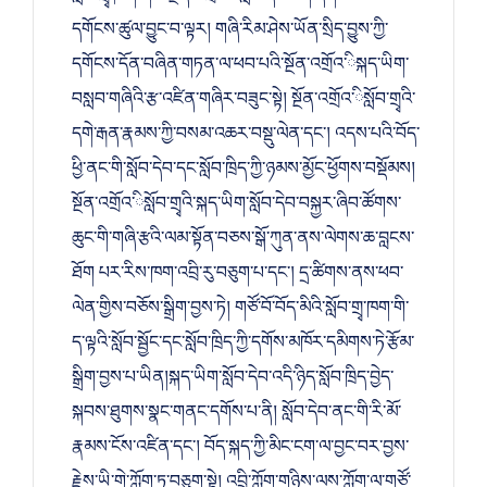
དགོངས་ཚུལ་བྱུང་བ་ལྟར། གཞི་རིམ་ཤེས་ཡོན་སྲིད་བྱུས་ཀྱི་
དགོངས་དོན་བཞིན་གཏན་ལ་ཕབ་པའི་སྔོན་འགྲོའ་ིསྐད་ཡིག་
བསླབ་གཞིའི་རྩ་འཛིན་གཞིར་བཟུང་སྟེ། སྔོན་འགྲོའ་ིསློབ་གྲྭའི་
དགེ་རྒན་རྣམས་ཀྱི་བསམ་འཆར་བསྡུ་ལེན་དང་། འདས་པའི་བོད་
ཕྱི་ནང་གི་སློབ་དེབ་དང་སློབ་ཁྲིད་ཀྱི་ཉམས་མྱོང་ཕྱོགས་བསྡོམས།
སྔོན་འགྲོའ་ིསློབ་གྲྭའི་སྐད་ཡིག་སློབ་དེབ་བསྐྱར་ཞིབ་ཚོགས་
ཆུང་གི་གཞི་རྩའི་ལམ་སྟོན་བཅས་སྒོ་ཀུན་ནས་ལེགས་ཆ་བླངས་
ཐོག པར་རིས་ཁག་འབྲི་རུ་བཅུག་པ་དང་། དྲ་ཚིགས་ནས་ཕབ་
ལེན་གྱིས་བཅོས་སྒྲིག་བྱས་ཏེ། གཙོ་བོ་བོད་མིའི་སློབ་གྲྭ་ཁག་གི་
ད་ལྟའི་སློབ་སྦྱོང་དང་སློབ་ཁྲིད་ཀྱི་དགོས་མཁོར་དམིགས་ཏེ་རྩོམ་
སྒྲིག་བྱས་པ་ཡིན།སྐད་ཡིག་སློབ་དེབ་འདི་ཉིད་སློབ་ཁྲིད་བྱེད་
སྐབས་ཐུགས་སྣང་གནང་དགོས་པ་ནི། སློབ་དེབ་ནང་གི་རི་མོ་
རྣམས་ངོས་འཛིན་དང་། བོད་སྐད་ཀྱི་མིང་ངག་ལ་བྱང་བར་བྱས་
རྗེས་ཡི་གེ་ཀློག་ཏུ་བཅུག་སྟེ། འབྲི་ཀློག་གཉིས་ལས་ཀློག་ལ་གཙོ་