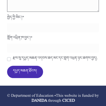
ཁྱེད་ཀྱི་མིང་།
*
གློག་འཕྲིན་ཁ་བྱང་།
*
རྗེས་སུ་དཔྱད་མཆན་འདེབས་ཆེད་མིང་དང་གློག་འཕྲིན་ཉར་ཚགས་བྱེད།.
© Department of Education •This website is funded by
DANIDA
through
CICED