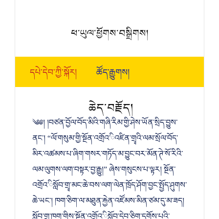
ཕ་ཡུལ་ཕྱོགས་བསྒྲིགས།
དཔེ་དེབ་ཀྱི་སྐོར།
ཚོད་རྒྱུགས།
ཆེད་བརྗོད།
༄༅། །བཙན་བྱོལ་བོད་མིའི་གཞི་རིམ་གྱི་ཤེས་ཡོན་སྲིད་བྱུས་
ནང་། “ལོ་གསུམ་གྱི་སྔོན་འགྲོའ་ིའཛིན་གྲྭའི་ལམ་སྲོལ་བོད་
མིར་འཚམས་པ་ཞིག་གསར་གཏོད་མ་བྱུང་བར་མོན་ཊེ་སོ་རིའི་
ལམ་ལུགས་ལག་བསྟར་བྱ་རྒྱུ།” ཞེས་གསུངས་པ་ལྟར། སྔོན་
འགྲོའ་ིསློབ་གྲྭ་མང་ཆེ་བས་ལག་ལེན་ཁྲོད་ཤོག་བྱང་སྤྱོད་ཤུགས་
ཆེ་ཡང་། ཁག་ཅིག་ལ་མཐུན་རྐྱེན་འཛོམས་མིན་ཙམ་དུ་མ་ཟད།
སློབ་གྲྭ་ཁག་གིས་སྔོན་འགྲོའ་ིསློབ་དེབ་ཅིག་དགོས་པའི་