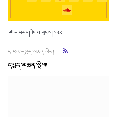
ད་བར་གཟིགས་གྲངས།
798
ད་བར་དཔྱད་མཆན་མེད།
དཔྱད་མཆན་སྤེལ།