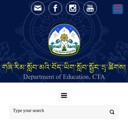
Skip to main content
གཞི་རིམ་སློབ་མའི་བོད་ཡིག་སློབ་སྦྱོང་དྲྭ་ཚིགས།
Department of Education, CTA