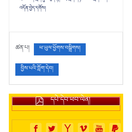
འདོན་བྱེད་དགོས།
ཚན་པ།
ཕ་ཡུལ་ཕྱོགས་བསྒྲིགས།
བྱིས་པའི་ཀློག་དེབ།
དཔེ་དེབ་ཕབ་ལེན།