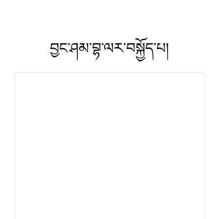
བྱང་ཤམ་བྷ་ལར་བསྐྱོད་པ།