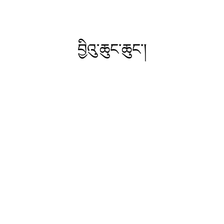
བྱིའུ་ཆུང་ཆུང་།