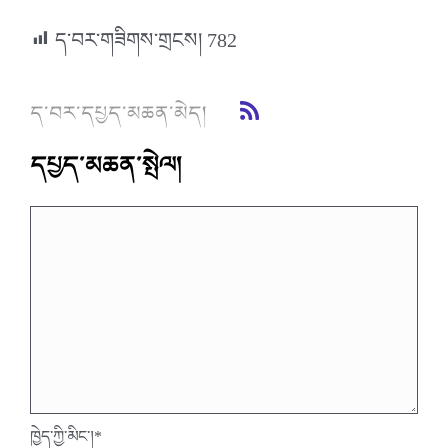
ད་བར་གཟིགས་གྲངས།
782
ད་བར་དཔྱད་མཆན་མེད།
དཔྱད་མཆན་སྤེལ།
ཁྱེད་ཀྱི་མིང་།
*