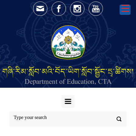
Skip to main content
གཞི་རིམ་སློབ་མའི་བོད་ཡིག་སློབ་སྦྱོང་དྲྭ་ཚིགས།
Department of Education, CTA