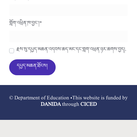
གློག་འཕྲིན་ཁ་བྱང་།
*
རྗེས་སུ་དཔྱད་མཆན་འདེབས་ཆེད་མིང་དང་གློག་འཕྲིན་ཉར་ཚགས་བྱེད།.
© Department of Education •This website is funded by
DANIDA
through
CICED