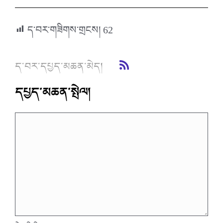
ད་བར་གཟིགས་གྲངས།
62
ད་བར་དཔྱད་མཆན་མེད།
དཔྱད་མཆན་སྤེལ།