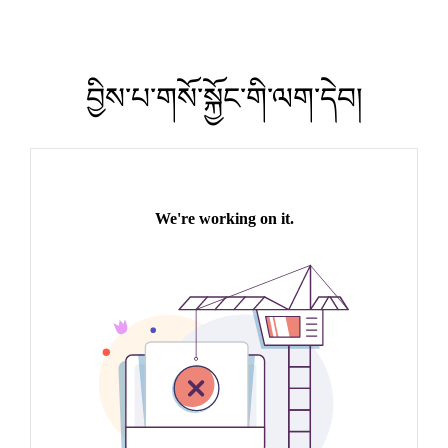
བྱིས་པ་གསོ་སྐྱོང་གི་ལག་དེབ།