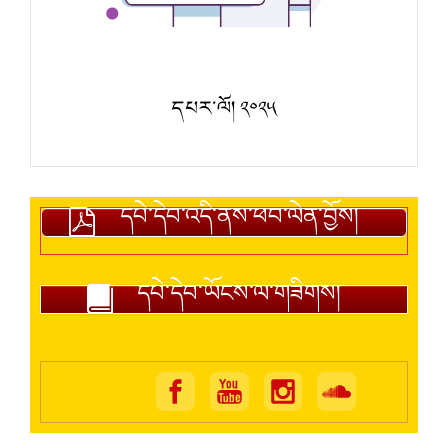
དཔར་ལོ། ༢༠༢༥
དཔེ་དེབ་འདི་ནས་ཕབ་ལེན་བྱོས།
དཔེ་དེབ་ཡོངས་ལ་གཟིགས།