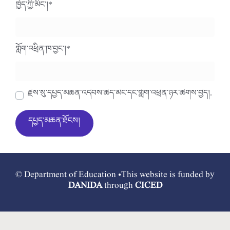
ཁྱེད་ཀྱི་མིང་།
*
གློག་འཕྲིན་ཁ་བྱང་།
*
རྗེས་སུ་དཔྱད་མཆན་འདེབས་ཆེད་མིང་དང་གློག་འཕྲིན་ཉར་ཚགས་བྱེད།.
© Department of Education •This website is funded by
DANIDA
through
CICED