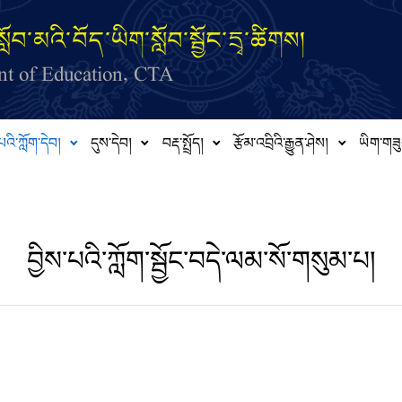
ློབ་མའི་བོད་ཡིག་སློབ་སྦྱོང་དྲྭ་ཚིགས།
t of Education, CTA
པའི་ཀློག་དེབ།
དུས་དེབ།
བརྡ་སྤྲོད།
རྩོམ་འབྲིའི་རྒྱུན་ཤེས།
ཡིག་གཟུ
བྱིས་པའི་ཀློག་སྦྱོང་བདེ་ལམ་སོ་གསུམ་པ།