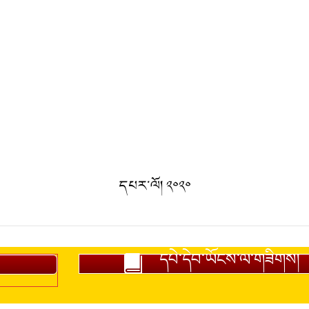
དཔར་ལོ། ༢༠༢༠
དཔེ་དེབ་ཡོངས་ལ་གཟིགས།