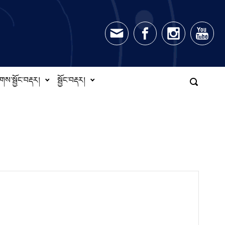
གས་སྦྱོང་བརྡར།
སྦྱོང་བརྡར།