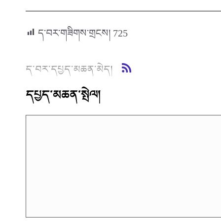
ད་བར་གཟིགས་གྲངས།
725
ད་བར་དཔྱད་མཆན་མེད།
དཔྱད་མཆན་སྤེལ།