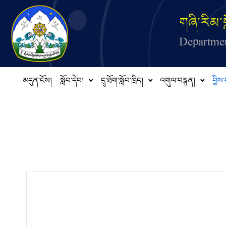
Skip to main content
གཞི་རིམ་ས
Departmen
མདུན་ངོས།
སློབ་དེབ།
དྲྭ་ཐོག་སློབ་ཁྲིད།
འགུལ་བརྙན།
བྱིས་