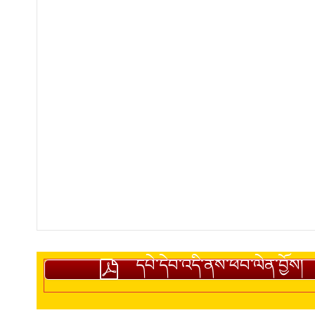
དཔེ་དེབ་འདི་ནས་ཕབ་ལེན་བྱོས།