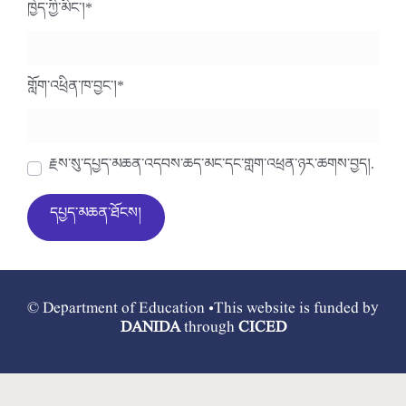
ཁྱེད་ཀྱི་མིང་།
*
གློག་འཕྲིན་ཁ་བྱང་།
*
རྗེས་སུ་དཔྱད་མཆན་འདེབས་ཆེད་མིང་དང་གློག་འཕྲིན་ཉར་ཚགས་བྱེད།.
© Department of Education •This website is funded by
DANIDA
through
CICED