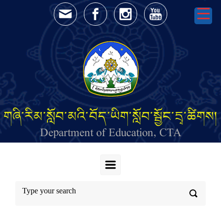
Skip to main content
གཞི་རིམ་སློབ་མའི་བོད་ཡིག་སློབ་སྦྱོང་དྲྭ་ཚིགས།
Department of Education, CTA