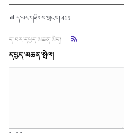
ད་བར་གཟིགས་གྲངས།
415
ད་བར་དཔྱད་མཆན་མེད།
དཔྱད་མཆན་སྤེལ།