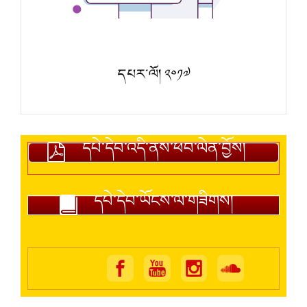
དཔར་ལོ། ༢༠༡༧
དཔེ་དེབ་འདི་ནས་ཕབ་ལེན་བྱོས།
དཔེ་དེབ་ཡོངས་ལ་གཟིགས།