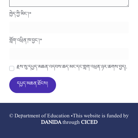
ཁྱེད་ཀྱི་མིང་།
*
གློག་འཕྲིན་ཁ་བྱང་།
*
རྗེས་སུ་དཔྱད་མཆན་འདེབས་ཆེད་མིང་དང་གློག་འཕྲིན་ཉར་ཚགས་བྱེད།.
© Department of Education •This website is funded by
DANIDA
through
CICED