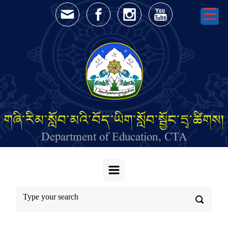
Skip to main content
གཞི་རིམ་སློབ་མའི་བོད་ཡིག་སློབ་སྦྱོང་དྲྭ་ཚིགས།
Department of Education, CTA