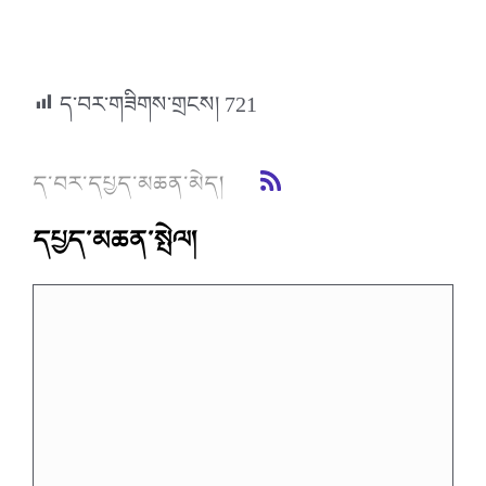
ད་བར་གཟིགས་གྲངས།
721
ད་བར་དཔྱད་མཆན་མེད།
དཔྱད་མཆན་སྤེལ།