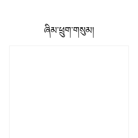
ཞིམ་ཕྲུག་གསུམ།