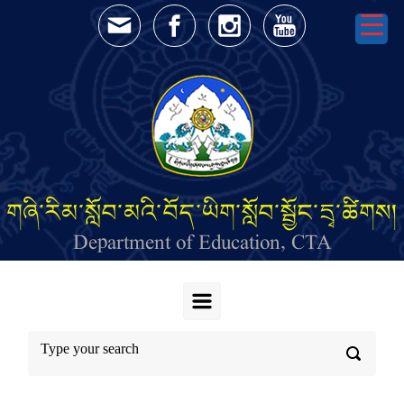
Skip to main content
གཞི་རིམ་སློབ་མའི་བོད་ཡིག་སློབ་སྦྱོང་དྲྭ་ཚིགས།
Department of Education, CTA