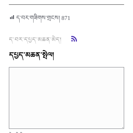
ད་བར་གཟིགས་གྲངས།
871
ད་བར་དཔྱད་མཆན་མེད།
དཔྱད་མཆན་སྤེལ།