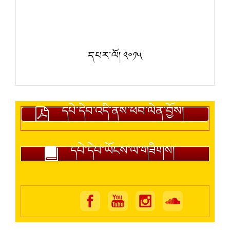
དཔར་ལོ། ༢༠༡༥
དཔེ་དེབ་འདི་ནས་ཕབ་ལེན་བྱོས།
དཔེ་དེབ་ཡོངས་ལ་གཟིགས།