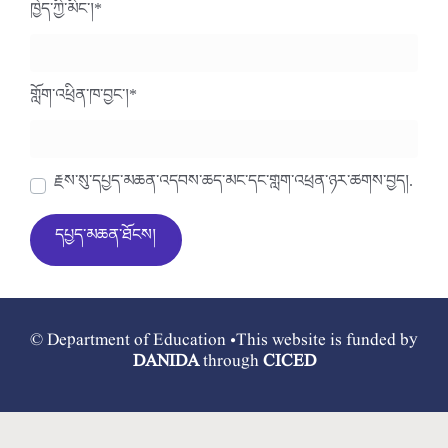
ཁྱེད་ཀྱི་མིང་།
*
གློག་འཕྲིན་ཁ་བྱང་།
*
རྗེས་སུ་དཔྱད་མཆན་འདེབས་ཆེད་མིང་དང་གློག་འཕྲིན་ཉར་ཚགས་བྱེད།.
© Department of Education •This website is funded by
DANIDA
through
CICED