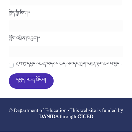
ཁྱེད་ཀྱི་མིང་།
*
གློག་འཕྲིན་ཁ་བྱང་།
*
རྗེས་སུ་དཔྱད་མཆན་འདེབས་ཆེད་མིང་དང་གློག་འཕྲིན་ཉར་ཚགས་བྱེད།.
© Department of Education •This website is funded by
DANIDA
through
CICED