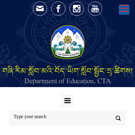
Skip to main content
གཞི་རིམ་སློབ་མའི་བོད་ཡིག་སློབ་སྦྱོང་དྲྭ་ཚིགས།
Department of Education, CTA