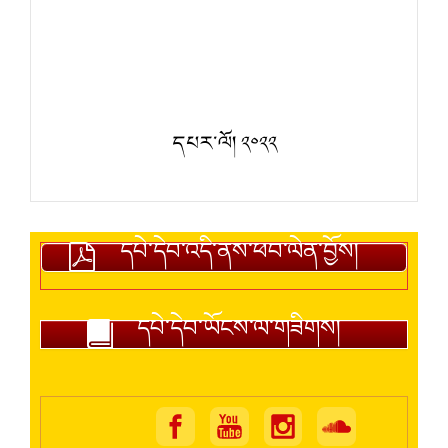
དཔར་ལོ། ༢༠༢༢
དཔེ་དེབ་འདི་ནས་ཕབ་ལེན་བྱོས།
དཔེ་དེབ་ཡོངས་ལ་གཟིགས།