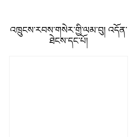
འཁྲུངས་རབས་གསེར་གྱི་ལམ་བུ། འདོན་
ཐེངས་དང་པོ།