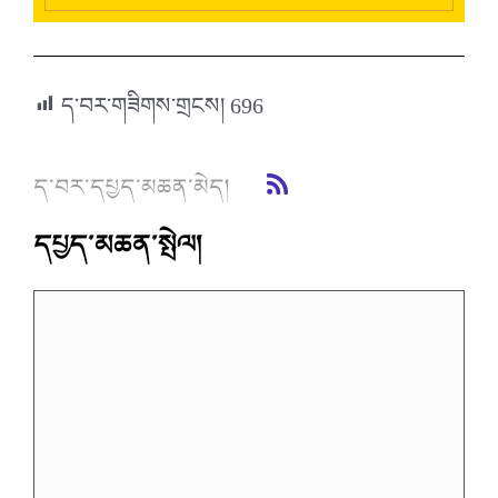
ད་བར་གཟིགས་གྲངས།
696
ད་བར་དཔྱད་མཆན་མེད།
དཔྱད་མཆན་སྤེལ།