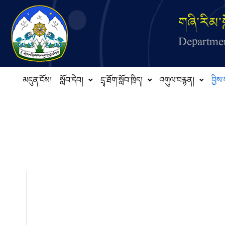
Skip to main content
གཞི་རིམ་ས
Departmen
མདུན་ངོས།
སློབ་དེབ།
དྲྭ་ཐོག་སློབ་ཁྲིད།
འགུལ་བརྙན།
བྱིས་