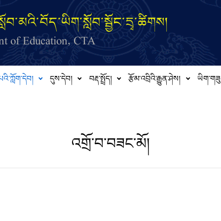
ློབ་མའི་བོད་ཡིག་སློབ་སྦྱོང་དྲྭ་ཚིགས།
t of Education, CTA
པའི་ཀློག་དེབ།
དུས་དེབ།
བརྡ་སྤྲོད།
རྩོམ་འབྲིའི་རྒྱུན་ཤེས།
ཡིག་གཟུ
འགྲོ་བ་བཟང་མོ།