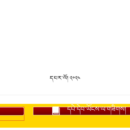
དཔར་ལོ། ༢༠༢༤
དཔེ་དེབ་ཡོངས་ལ་གཟིགས།