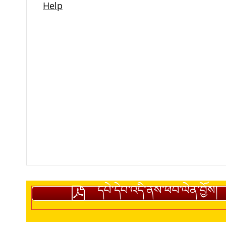
དཔེ་དེབ་འདི་ནས་ཕབ་ལེན་བྱོས།