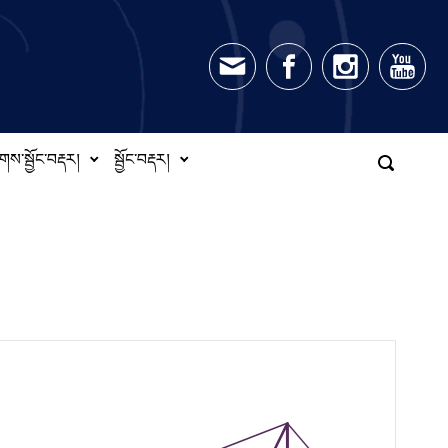
གས་སྦྱོང་བརྡར།
སྦྱོང་བརྡར།