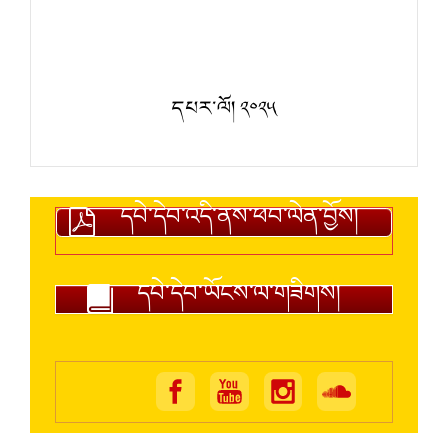
དཔར་ལོ། ༢༠༢༥
དཔེ་དེབ་འདི་ནས་ཕབ་ལེན་བྱོས།
དཔེ་དེབ་ཡོངས་ལ་གཟིགས།