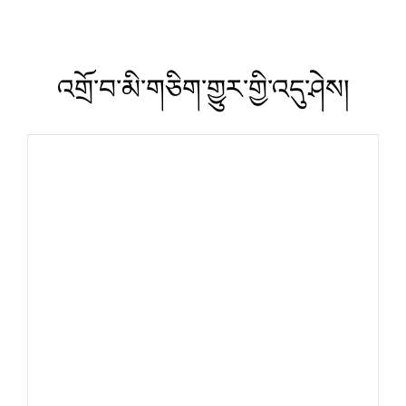
འགྲོ་བ་མི་གཅིག་གྱུར་གྱི་འདུ་ཤེས།