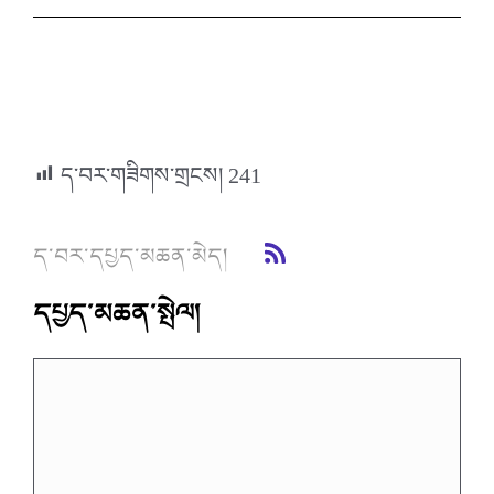
ད་བར་གཟིགས་གྲངས།
241
ད་བར་དཔྱད་མཆན་མེད།
དཔྱད་མཆན་སྤེལ།