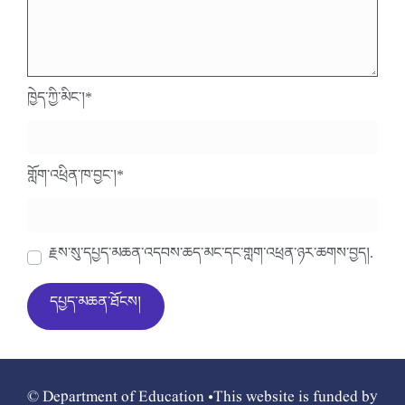
ཁྱེད་ཀྱི་མིང་།
*
གློག་འཕྲིན་ཁ་བྱང་།
*
རྗེས་སུ་དཔྱད་མཆན་འདེབས་ཆེད་མིང་དང་གློག་འཕྲིན་ཉར་ཚགས་བྱེད།.
© Department of Education •This website is funded by