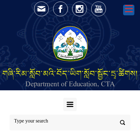
Skip to main content
གཞི་རིམ་སློབ་མའི་བོད་ཡིག་སློབ་སྦྱོང་དྲྭ་ཚིགས།
Department of Education, CTA