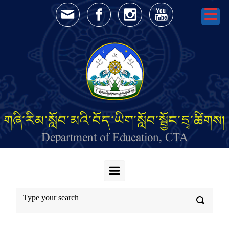
Skip to main content
གཞི་རིམ་སློབ་མའི་བོད་ཡིག་སློབ་སྦྱོང་དྲྭ་ཚིགས།
Department of Education, CTA