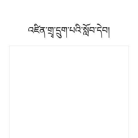
འཛིན་གྲྭ་དྲུག་པའི་སློབ་དེབ།