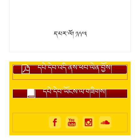
དཔར་ལོ། ༡༩༩༣
དཔེ་དེབ་འདི་ནས་ཕབ་ལེན་བྱོས།
དཔེ་དེབ་ཡོངས་ལ་གཟིགས།