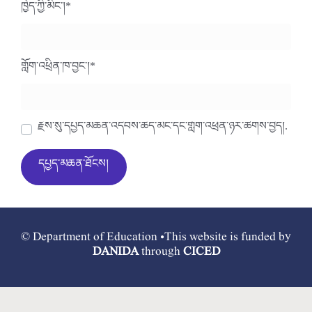
ཁྱེད་ཀྱི་མིང་།
*
གློག་འཕྲིན་ཁ་བྱང་།
*
རྗེས་སུ་དཔྱད་མཆན་འདེབས་ཆེད་མིང་དང་གློག་འཕྲིན་ཉར་ཚགས་བྱེད།.
© Department of Education •This website is funded by
DANIDA
through
CICED