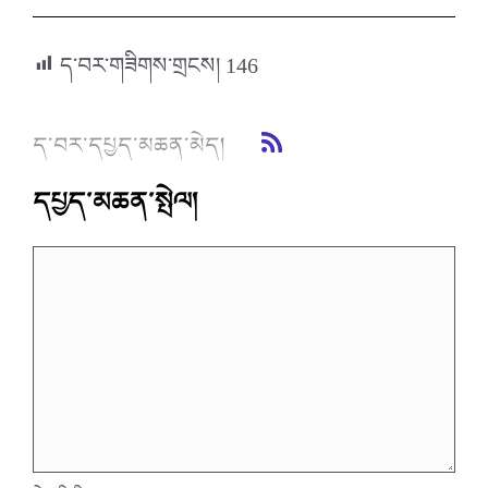
ད་བར་གཟིགས་གྲངས།
146
ད་བར་དཔྱད་མཆན་མེད།
དཔྱད་མཆན་སྤེལ།