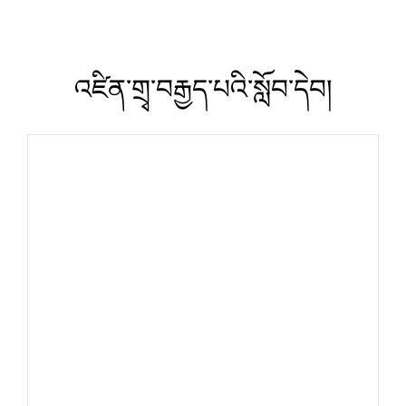
འཛིན་གྲྭ་བརྒྱད་པའི་སློབ་དེབ།