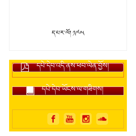
དཔར་ལོ། ༡༩༦༥
དཔེ་དེབ་འདི་ནས་ཕབ་ལེན་བྱོས།
དཔེ་དེབ་ཡོངས་ལ་གཟིགས།