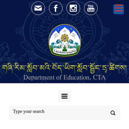
Skip to main content
གཞི་རིམ་སློབ་མའི་བོད་ཡིག་སློབ་སྦྱོང་དྲྭ་ཚིགས།
Department of Education, CTA