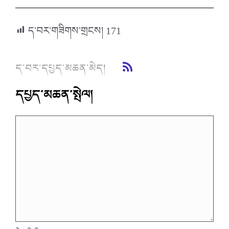
ད་བར་གཟིགས་གྲངས།
171
ད་བར་དཔྱད་མཆན་མེད།
དཔྱད་མཆན་སྤེལ།