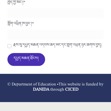
ཁྱེད་ཀྱི་མིང་།
*
གློག་འཕྲིན་ཁ་བྱང་།
*
རྗེས་སུ་དཔྱད་མཆན་འདེབས་ཆེད་མིང་དང་གློག་འཕྲིན་ཉར་ཚགས་བྱེད།.
© Department of Education •This website is funded by
DANIDA
through
CICED