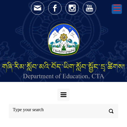
Skip to main content
གཞི་རིམ་སློབ་མའི་བོད་ཡིག་སློབ་སྦྱོང་དྲྭ་ཚིགས།
Department of Education, CTA