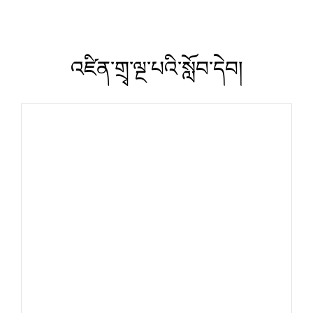
འཛིན་གྲྭ་ལྔ་པའི་སློབ་དེབ།