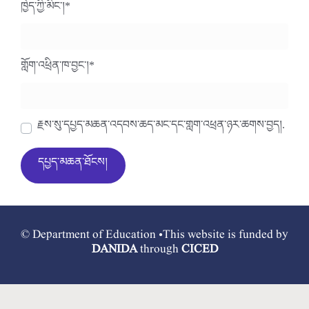
ཁྱེད་ཀྱི་མིང་།
*
གློག་འཕྲིན་ཁ་བྱང་།
*
རྗེས་སུ་དཔྱད་མཆན་འདེབས་ཆེད་མིང་དང་གློག་འཕྲིན་ཉར་ཚགས་བྱེད།.
© Department of Education •This website is funded by
DANIDA
through
CICED