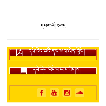
དཔར་ལོ། ༢༠༢༥
དཔེ་དེབ་འདི་ནས་ཕབ་ལེན་བྱོས།
དཔེ་དེབ་ཡོངས་ལ་གཟིགས།