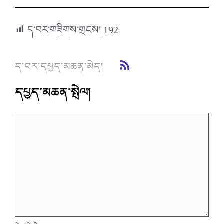
ད་བར་གཟིགས་གྲངས།
192
ད་བར་དཔྱད་མཆན་མེད།
དཔྱད་མཆན་སྤེལ།