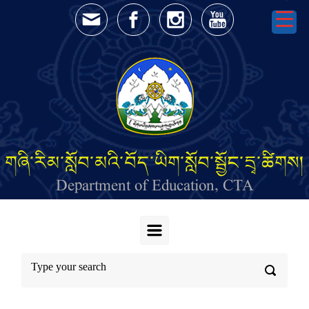
Skip to main content
གཞི་རིམ་སློབ་མའི་བོད་ཡིག་སློབ་སྦྱོང་དྲྭ་ཚིགས།
Department of Education, CTA