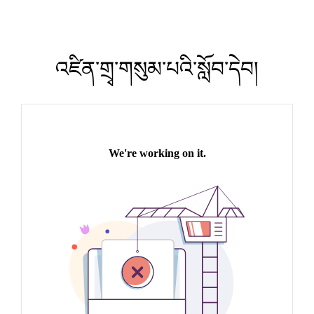
འཛིན་གྲྭ་གསུམ་པའི་སློབ་དེབ།