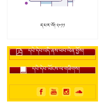
དཔར་ལོ། ༢༠༡༡
དཔེ་དེབ་འདི་ནས་ཕབ་ལེན་བྱོས།
དཔེ་དེབ་ཡོངས་ལ་གཟིགས།