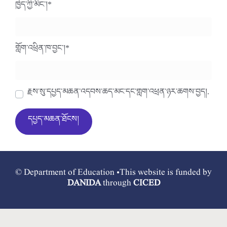
ཁྱེད་ཀྱི་མིང་།
*
གློག་འཕྲིན་ཁ་བྱང་།
*
རྗེས་སུ་དཔྱད་མཆན་འདེབས་ཆེད་མིང་དང་གློག་འཕྲིན་ཉར་ཚགས་བྱེད།.
© Department of Education •This website is funded by
DANIDA
through
CICED