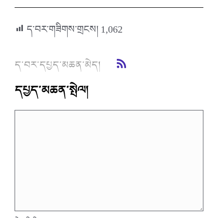
ད་བར་གཟིགས་གྲངས།
1,062
ད་བར་དཔྱད་མཆན་མེད།
དཔྱད་མཆན་སྤེལ།