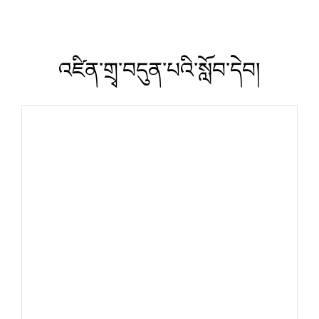
འཛིན་གྲྭ་བདུན་པའི་སློབ་དེབ།