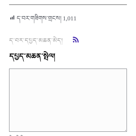
ད་བར་གཟིགས་གྲངས།
1,011
ད་བར་དཔྱད་མཆན་མེད།
དཔྱད་མཆན་སྤེལ།