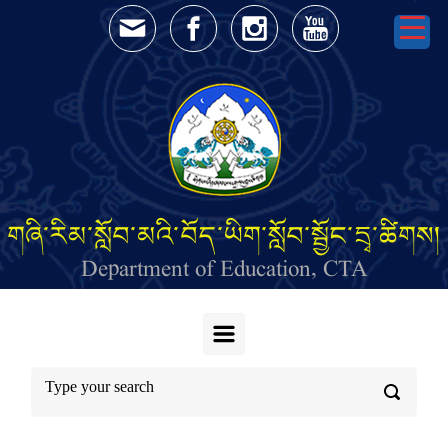
Skip to main content
གཞི་རིམ་སློབ་མའི་བོད་ཡིག་སློབ་སྦྱོང་དྲྭ་ཚིགས།
Department of Education, CTA