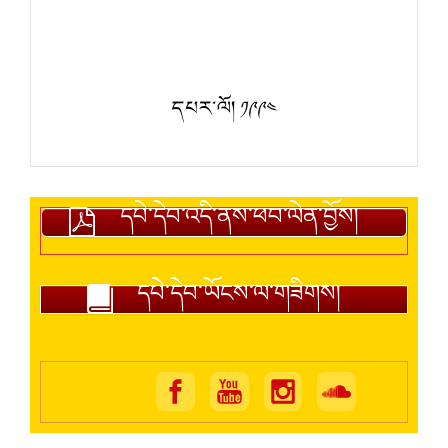
དཔར་ལོ། ༡༩༩༤
དཔེ་དེབ་འདི་ནས་ཕབ་ལེན་བྱོས།
དཔེ་དེབ་ཡོངས་ལ་གཟིགས།