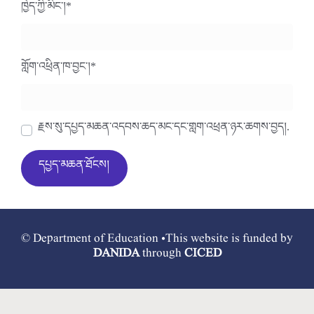
ཁྱེད་ཀྱི་མིང་།
*
གློག་འཕྲིན་ཁ་བྱང་།
*
རྗེས་སུ་དཔྱད་མཆན་འདེབས་ཆེད་མིང་དང་གློག་འཕྲིན་ཉར་ཚགས་བྱེད།.
© Department of Education •This website is funded by
DANIDA
through
CICED