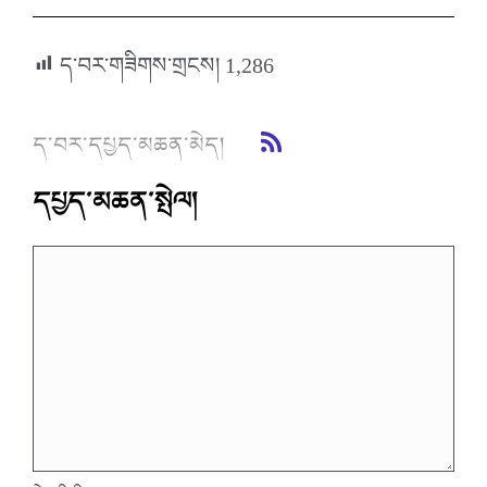
ད་བར་གཟིགས་གྲངས།
1,286
ད་བར་དཔྱད་མཆན་མེད།
དཔྱད་མཆན་སྤེལ།