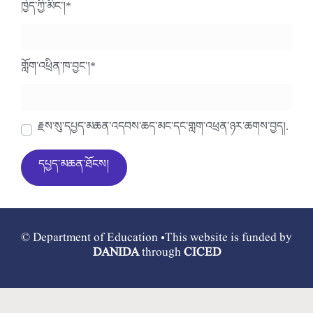
ཁྱེད་ཀྱི་མིང་།
*
གློག་འཕྲིན་ཁ་བྱང་།
*
རྗེས་སུ་དཔྱད་མཆན་འདེབས་ཆེད་མིང་དང་གློག་འཕྲིན་ཉར་ཚགས་བྱེད།.
© Department of Education •This website is funded by
DANIDA
through
CICED