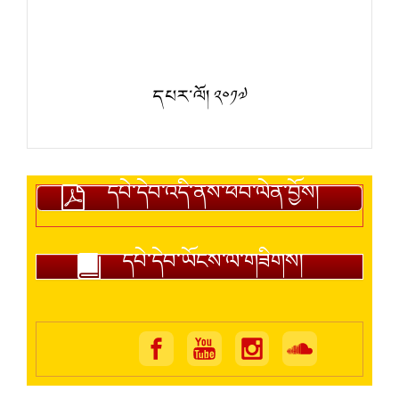
དཔར་ལོ། ༢༠༡༧
དཔེ་དེབ་འདི་ནས་ཕབ་ལེན་བྱོས།
དཔེ་དེབ་ཡོངས་ལ་གཟིགས།