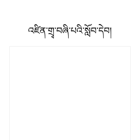
འཛིན་གྲྭ་བཞི་པའི་སློབ་དེབ།