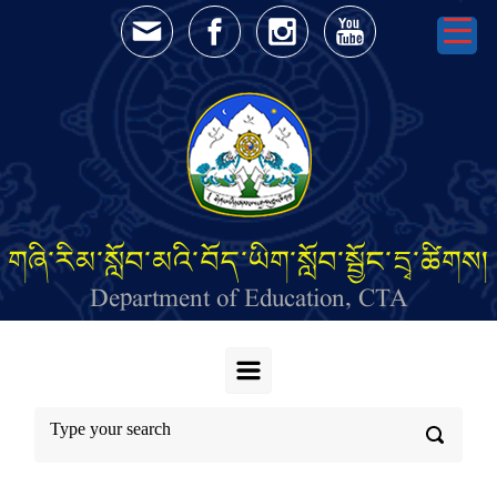
Skip to main content
གཞི་རིམ་སློབ་མའི་བོད་ཡིག་སློབ་སྦྱོང་དྲྭ་ཚིགས།
Department of Education, CTA