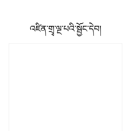
འཛིན་གྲྭ་ལྔ་པའི་སྦྱོང་དེབ།