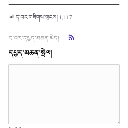
ད་བར་གཟིགས་གྲངས།
1,117
ད་བར་དཔྱད་མཆན་མེད།
དཔྱད་མཆན་སྤེལ།