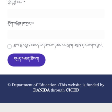
ཁྱེད་ཀྱི་མིང་།
*
གློག་འཕྲིན་ཁ་བྱང་།
*
རྗེས་སུ་དཔྱད་མཆན་འདེབས་ཆེད་མིང་དང་གློག་འཕྲིན་ཉར་ཚགས་བྱེད།.
© Department of Education •This website is funded by
DANIDA
through
CICED