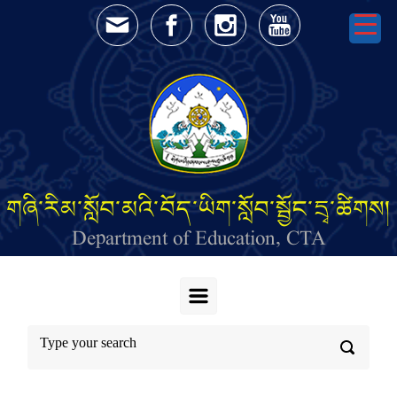
Skip to main content
གཞི་རིམ་སློབ་མའི་བོད་ཡིག་སློབ་སྦྱོང་དྲྭ་ཚིགས།
Department of Education, CTA