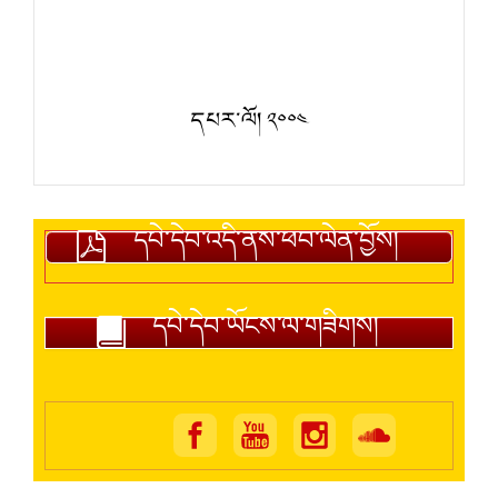
དཔར་ལོ། ༢༠༠༤
དཔེ་དེབ་འདི་ནས་ཕབ་ལེན་བྱོས།
དཔེ་དེབ་ཡོངས་ལ་གཟིགས།