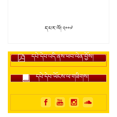
དཔར་ལོ། ༢༠༠༧
དཔེ་དེབ་འདི་ནས་ཕབ་ལེན་བྱོས།
དཔེ་དེབ་ཡོངས་ལ་གཟིགས།