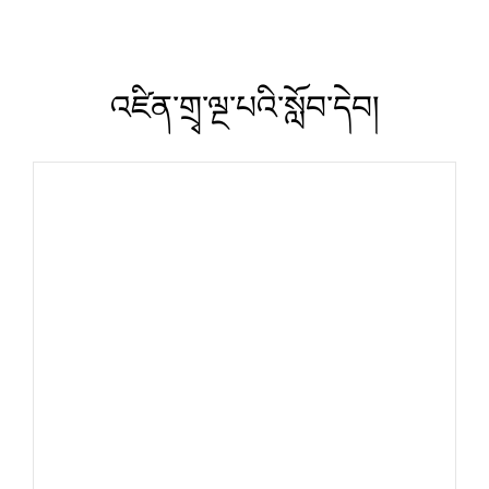
འཛིན་གྲྭ་ལྔ་པའི་སློབ་དེབ།