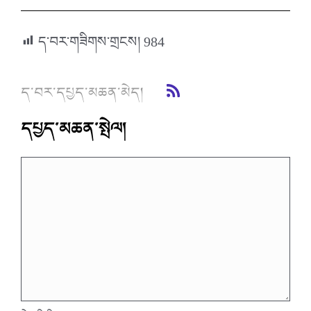
ད་བར་གཟིགས་གྲངས།
984
ད་བར་དཔྱད་མཆན་མེད།
དཔྱད་མཆན་སྤེལ།