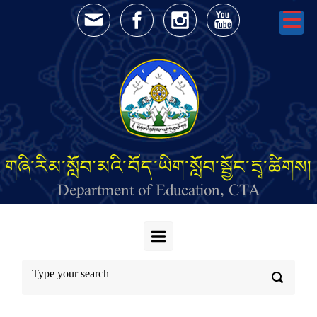
Skip to main content
གཞི་རིམ་སློབ་མའི་བོད་ཡིག་སློབ་སྦྱོང་དྲྭ་ཚིགས།
Department of Education, CTA