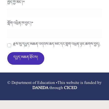
ཁྱེད་ཀྱི་མིང་།
*
གློག་འཕྲིན་ཁ་བྱང་།
*
རྗེས་སུ་དཔྱད་མཆན་འདེབས་ཆེད་མིང་དང་གློག་འཕྲིན་ཉར་ཚགས་བྱེད།.
© Department of Education •This website is funded by
DANIDA
through
CICED