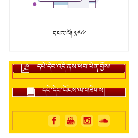
དཔར་ལོ། ༡༩༦༦
དཔེ་དེབ་འདི་ནས་ཕབ་ལེན་བྱོས།
དཔེ་དེབ་ཡོངས་ལ་གཟིགས།