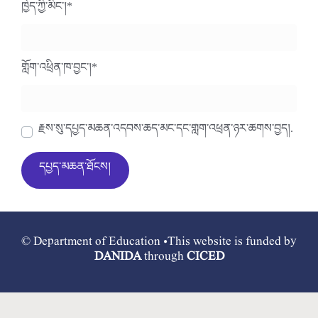
ཁྱེད་ཀྱི་མིང་།
*
གློག་འཕྲིན་ཁ་བྱང་།
*
རྗེས་སུ་དཔྱད་མཆན་འདེབས་ཆེད་མིང་དང་གློག་འཕྲིན་ཉར་ཚགས་བྱེད།.
© Department of Education •This website is funded by
DANIDA
through
CICED