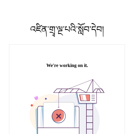
འཛིན་གྲྭ་ལྔ་པའི་སློབ་དེབ།