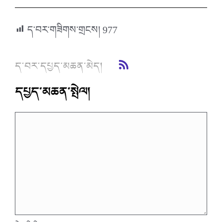
ད་བར་གཟིགས་གྲངས།
977
ད་བར་དཔྱད་མཆན་མེད།
དཔྱད་མཆན་སྤེལ།