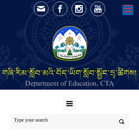
Skip to main content
གཞི་རིམ་སློབ་མའི་བོད་ཡིག་སློབ་སྦྱོང་དྲྭ་ཚིགས།
Department of Education, CTA