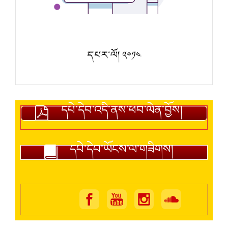
དཔར་ལོ། ༢༠༡༤
དཔེ་དེབ་འདི་ནས་ཕབ་ལེན་བྱོས།
དཔེ་དེབ་ཡོངས་ལ་གཟིགས།