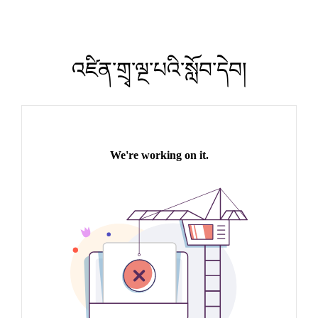
འཛིན་གྲྭ་ལྔ་པའི་སློབ་དེབ།