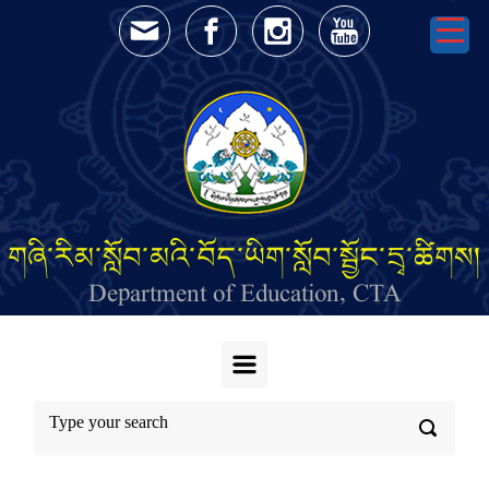
Skip to main content
གཞི་རིམ་སློབ་མའི་བོད་ཡིག་སློབ་སྦྱོང་དྲྭ་ཚིགས།
Department of Education, CTA