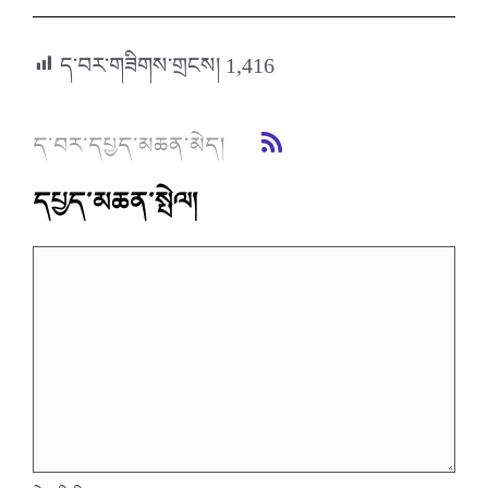
ད་བར་གཟིགས་གྲངས།
1,416
ད་བར་དཔྱད་མཆན་མེད།
དཔྱད་མཆན་སྤེལ།