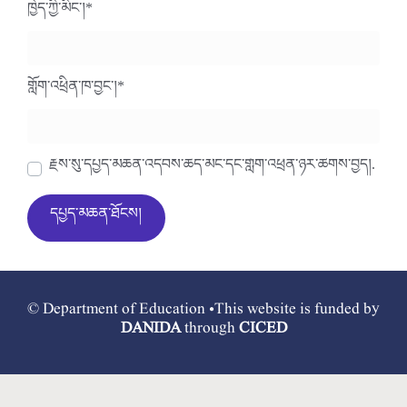
ཁྱེད་ཀྱི་མིང་།
*
གློག་འཕྲིན་ཁ་བྱང་།
*
རྗེས་སུ་དཔྱད་མཆན་འདེབས་ཆེད་མིང་དང་གློག་འཕྲིན་ཉར་ཚགས་བྱེད།.
© Department of Education •This website is funded by
DANIDA
through
CICED