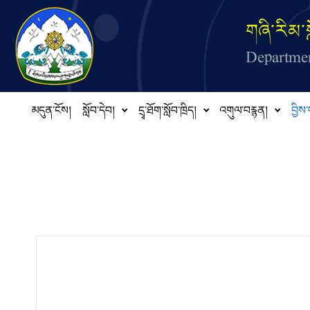
Skip to main content
གཞི་རིམ་ས
Departmen
མདུན་ངོས།
སློབ་དེབ།
དྲྭ་ཐོག་སློབ་ཁྲིད།
འགུལ་བརྙན།
བྱིས་