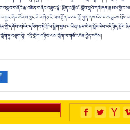
ཆེ་ཡང་། ཁག་ཅིག་ལ་མཐུན་རྐྱེན་འཛོམས་མིན་ཙམ་དུ་མ་ཟད། སློབ་གྲྭ་ཁག་གིས་སྔོན་འགྲོའ
བསླབ་གཞིའི་རྩ་འཛིན་གཞིར་བཟུང་སྟེ། སྔོན་འགྲོའ་ིསློབ་གྲྭའི་དགེ་རྒན་རྣམས་ཀྱི་བསམ
ོབ་དེབ་བསྐྱར་ཞིབ་ཚོགས་ཆུང་གི་གཞི་རྩའི་ལམ་སྟོན་བཅས་སྒོ་ཀུན་ནས་ལེགས་ཆ་བླངས་ཐོ
སློབ་ཁྲིད་ཀྱི་དགོས་མཁོར་དམིགས་ཏེ་རྩོམ་སྒྲིག་བྱས་པ་ཡིན།སྐད་ཡིག་སློབ་དེབ་འདི་ཉིད་སློ
ཀློག་ཏུ་བཅུག་སྟེ། འབྲི་ཀློག་གཉིས་ལས་ཀློག་ལ་གཙོ་འདོན་བྱེད་དགོས།
བ།