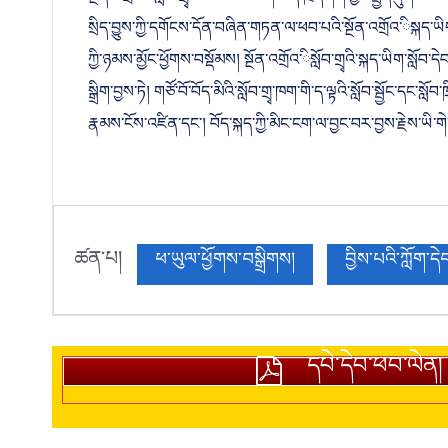
སྔོན་འགྲོའ་ིསློབ་གྲྭ་མང་ཆེ་བས་ལག་ལེན་ཁྲོད་ཤོག་བྱང་སྤྱོད་ཤུགས་
སྲིད་བྱུས་ཀྱི་དགོངས་དོན་བཞིན་གཏན་ལ་ཕབ་པའི་སྔོན་འགྲོའ་ིསྐད་ཡིག་
ཀྱི་ཉམས་མྱོང་ཕྱོགས་བསྡོམས། སྔོན་འགྲོའ་ིསློབ་གྲྭའི་སྐད་ཡིག་སླ
སྒྲིག་བྱས་ཏེ། གཙོ་བོ་བོད་མིའི་སློབ་གྲྭ་ཁག་གི་ད་ལྟའི་སློབ་སྦྱོང་དང་
རྣམས་ངོས་འཛིན་དང་། བོད་སྐད་ཀྱི་མིང་ངག་ལ་བྱང་བར་བྱས་རྗེས་ཡི་གེ་
ཚན་པ།
ཕ་ཡུལ་ཕྱོགས་བསྒྲིགས།
བྱིས་པའི་ཀློག་དེ
དཔེ་དེབ་ཕབ་ལེན།