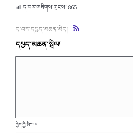
ད་བར་གཟིགས་གྲངས།
865
ད་བར་དཔྱད་མཆན་མེད།
དཔྱད་མཆན་སྤེལ།
ཁྱེད་ཀྱི་མིང་།
*