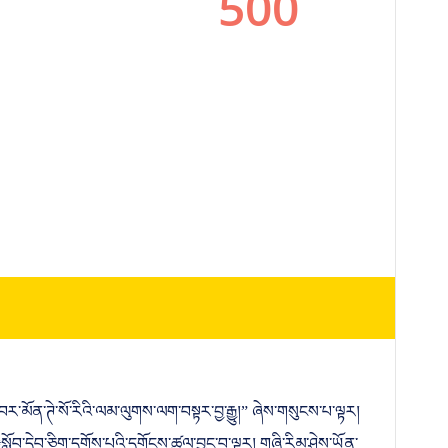
་བར་མོན་ཊེ་སོ་རིའི་ལམ་ལུགས་ལག་བསྟར་བྱ་རྒྱུ།” ཞེས་གསུངས་པ་ལྟར།