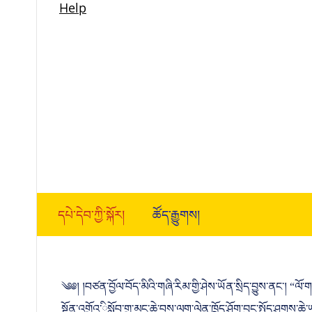
དཔེ་དེབ་ཀྱི་སྐོར།
ཚོད་རྒྱུགས།
༄༅། །བཙན་བྱོལ་བོད་མིའི་གཞི་རིམ་གྱི་ཤེས་ཡོན་སྲིད་བྱུས་ནང་། “ལ