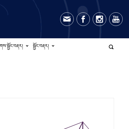
གས་སྦྱོང་བརྡར།
སྦྱོང་བརྡར།