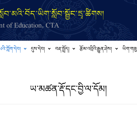
ློབ་མའི་བོད་ཡིག་སློབ་སྦྱོང་དྲྭ་ཚིགས།
t of Education, CTA
པའི་ཀློག་དེབ།
དུས་དེབ།
བརྡ་སྤྲོད།
རྩོམ་འབྲིའི་རྒྱུན་ཤེས།
ཡིག་གཟུ
ཡ་མཚན་རྡོ་དང་བྱི་ལ་དོམ།