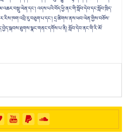
་ིསློབ་དེབ་ཅིག་དགོས་པའི་དགོངས་ཚུལ་བྱུང་བ་ལྟར། གཞི་རིམ་ཤེས་ཡོན་
་འཆར་བསྡུ་ལེན་དང་། འདས་པའི་བོད་ཕྱི་ནང་གི་སློབ་དེབ་དང་སློབ་ཁྲིད་
ག པར་རིས་ཁག་འབྲི་རུ་བཅུག་པ་དང་། དྲ་ཚིགས་ནས་ཕབ་ལེན་གྱིས་བཅོས་
བ་ཁྲིད་བྱེད་སྐབས་ཐུགས་སྣང་གནང་དགོས་པ་ནི། སློབ་དེབ་ནང་གི་རི་མོ་