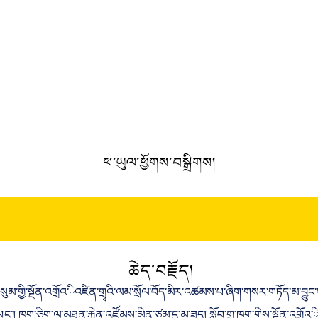
ཕ་ཡུལ་ཕྱོགས་བསྒྲིགས།
ཆེད་བརྗོད།
ོ་གསུམ་གྱི་སྔོན་འགྲོའ་ིའཛིན་གྲྭའི་ལམ་སྲོལ་བོད་མིར་འཚམས་པ་ཞིག་གསར་གཏོད་མ་བྱུང