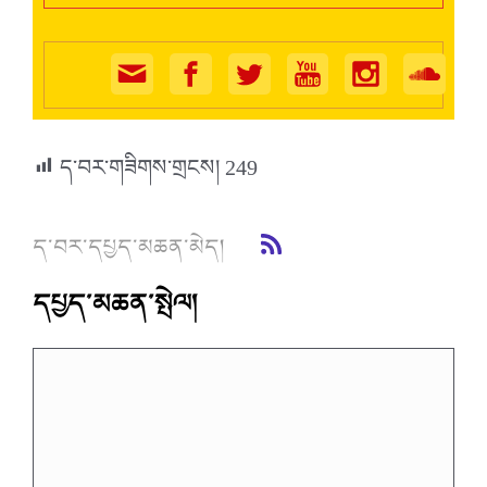
ད་བར་གཟིགས་གྲངས།
249
ད་བར་དཔྱད་མཆན་མེད།
དཔྱད་མཆན་སྤེལ།