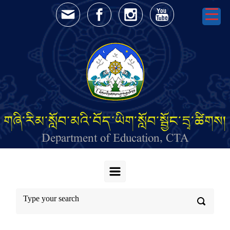
Skip to main content
གཞི་རིམ་སློབ་མའི་བོད་ཡིག་སློབ་སྦྱོང་དྲྭ་ཚིགས།
Department of Education, CTA