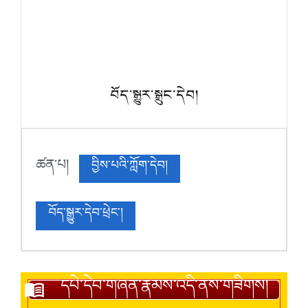
བོད་སྒྱུར་སྒྲུང་དེབ།
ཚན་པ།
བྱིས་པའི་ཀློག་དེབ།
བོད་སྒྱུར་དེབ་ཕྲེང་།
དཔེ་དེབ་གཞན་རྣམས་འདི་ནས་གཟིགས།