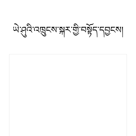
ཡེ་ཤུའི་འཁྲུངས་སྐར་གྱི་བསྟོད་དབྱངས།