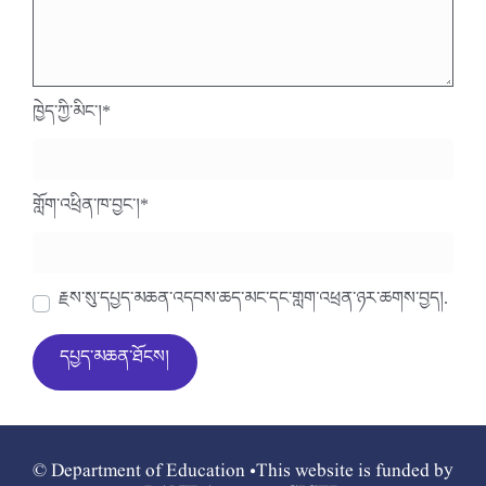
ཁྱེད་ཀྱི་མིང་།
*
གློག་འཕྲིན་ཁ་བྱང་།
*
རྗེས་སུ་དཔྱད་མཆན་འདེབས་ཆེད་མིང་དང་གློག་འཕྲིན་ཉར་ཚགས་བྱེད།.
© Department of Education •This website is funded by