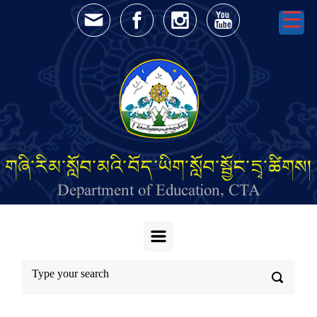
Skip to main content
གཞི་རིམ་སློབ་མའི་བོད་ཡིག་སློབ་སྦྱོང་དྲྭ་ཚིགས།
Department of Education, CTA