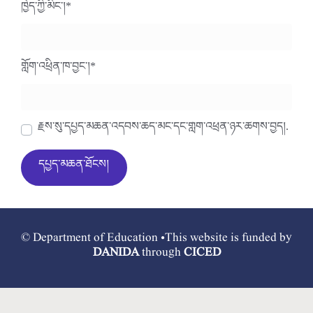
ཁྱེད་ཀྱི་མིང་།
*
གློག་འཕྲིན་ཁ་བྱང་།
*
རྗེས་སུ་དཔྱད་མཆན་འདེབས་ཆེད་མིང་དང་གློག་འཕྲིན་ཉར་ཚགས་བྱེད།.
© Department of Education •This website is funded by
DANIDA
through
CICED