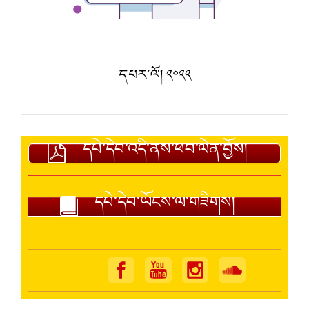
དཔར་ལོ། ༢༠༢༢
དཔེ་དེབ་འདི་ནས་ཕབ་ལེན་བྱོས།
དཔེ་དེབ་ཡོངས་ལ་གཟིགས།