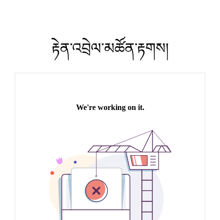
རྟེན་འབྲེལ་མཚོན་རྟགས།