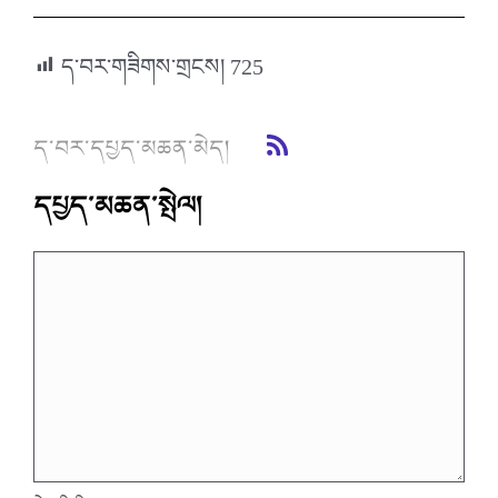
ད་བར་གཟིགས་གྲངས།
725
ད་བར་དཔྱད་མཆན་མེད།
དཔྱད་མཆན་སྤེལ།