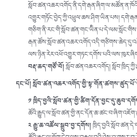
སློབ་ཚན་འཆར་འགོད་ནི་དགེ་རྒན་ཞིག་ལ་མཚོན་ན་ཁོའི་ཉི
འགྱུར་གཏོང་བྱེད་ཀྱི་འཕྲུལ་ཆས་ཤིག་ཡིན་པས། དགེ་ར
གཅིག་ནི་རང་གི་སློབ་ཚན་གང་ཡིིན་པ་དེ་ལམ་སློང་གིས་ང
རྒན་ཚོས་སློབ་ཚན་འཆར་འགོད་འདི་གཙིགས་ཆེད་དུ་འཛ
ལས་ཉིན་རེར་འཕོ་འགྱུར་གཏང་དགོས་པའི་ལས་ཁུར་ཞིག
བརྡ་ཆད་གཙོ་བོ།
སློབ་ཚན་འཆར་འགོད། སློབ་ཁྲིད་ཀྱི
དང་པོ། སློབ་ཚན་འཆར་འགོད་གྱི་སྟ་གོན་ཚགས་ཚུད་པོ་
༡ ཁྲིད་བྱའི་སློབ་ཚན་གྱི་ཚིག་དོན་བྱང་དུ་ཆུབ་དགོ
ཚོའི་རྒྱུད་ལ་སློབ་ཚན་གྱི་ནང་དོན་ཆ་ཚང་བ་ཞིག་འཇོག་ཐ
༢ རྒྱུ་ཆ་འཚོལ་སྒྲུབ་བྱ་དགོས།
ཁྲིད་བྱའི་སློབ་ཚན་དེ