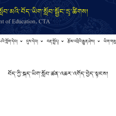
ློབ་མའི་བོད་ཡིག་སློབ་སྦྱོང་དྲྭ་ཚིགས།
t of Education, CTA
པའི་ཀློག་དེབ།
དུས་དེབ།
བརྡ་སྤྲོད།
རྩོམ་འབྲིའི་རྒྱུན་ཤེས།
ཡིག་གཟུ
བོད་ཀྱི་སྐད་ཡིག་སློབ་ཚན་འཆར་འགོད་བྱེད་སྟངས།