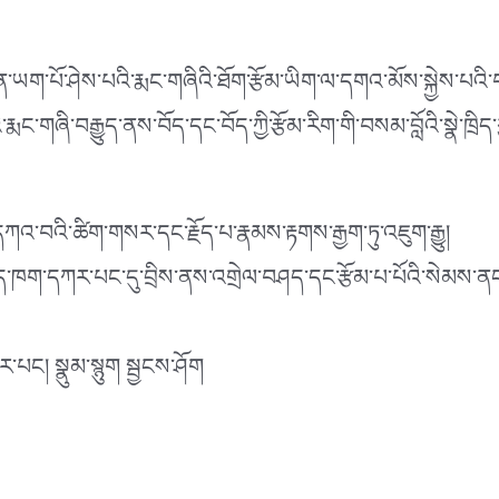
་པོ་ཤེས་པའི་རྨང་གཞིའི་ཐོག་རྩོམ་ཡིག་ལ་དགའ་མོས་སྐྱེས་པའི་བསམ་བློ
་གཞི་བརྒྱུད་ནས་བོད་དང་བོད་ཀྱི་རྩོམ་རིག་གི་བསམ་བློའི་སྣེ་ཁྲིད་ཀྱི
དཀའ་བའི་ཚིག་གསར་དང་རྗོད་པ་རྣམས་རྟགས་རྒྱག་ཏུ་འཇུག་རྒྱུ།
་ཁག་དཀར་པང་དུ་བྲིས་ནས་འགྲེལ་བཤད་དང་རྩོམ་པ་པོའི་སེམས་ནང་
་པང། སྣུམ་སྙུག སྦྱངས་ཤོག