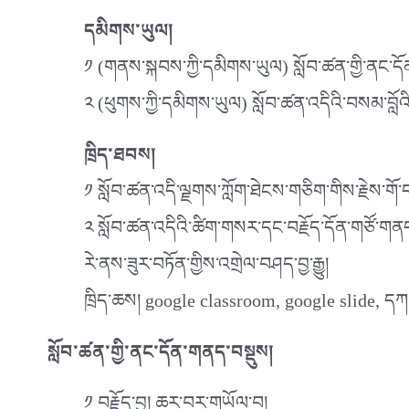
དམིགས་ཡུལ།
༡ (གནས་སྐབས་ཀྱི་དམིགས་ཡུལ) སློབ་ཚན་གྱི་ནང་དོན་ཡག
༢ (ཕུགས་ཀྱི་དམིགས་ཡུལ) སློབ་ཚན་འདིའི་བསམ་བློའི་རྨང
ཁྲིད་ཐབས།
༡ སློབ་ཚན་འདི་ལྗགས་ཀློག་ཐེངས་གཅིག་གིས་རྗེས་གོ་
༢ སློབ་ཚན་འདིའི་ཚིག་གསར་དང་བརྗོད་དོན་གཙོ་གནད
རེ་ནས་ཟུར་བཏོན་གྱིས་འགྲེལ་བཤད་བྱ་རྒྱུ།
ཁྲིད་ཆས། google classroom, google slide, དཀར
སློབ་ཚན་གྱི་ནང་དོན་གནད་བསྡུས།
༡ བརྗོད་བྱ། ཆར་བར་གཡོལ་བ།