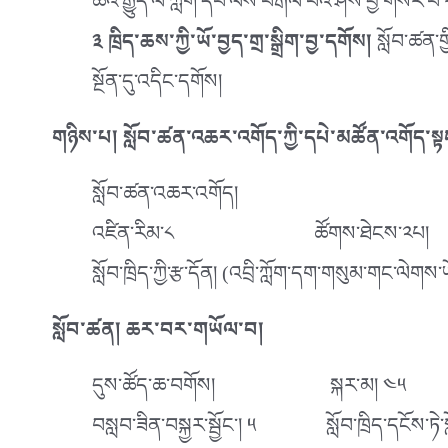
ཚོའི་རྒྱུད་ལ་ཀློག་དེབ་ལས་བརྒལ་བའི་ཤེས་བྱ་གསར་
༣ ཁྲིད་ཆས་ཀྱི་ཡོ་བྱད་གྲ་སྒྲིག་བྱ་དགོས།
སློབ་ཚན་གྱ
སྔོན་དུ་འདིང་དགོས།
གཉིས་པ། སློབ་ཚན་འཆར་འགོད་ཀྱི་དཔེ་མཚོན་འགོད་ས
སློབ་ཚན་འཆར་འགོད།
འཛིན་རིམ་༨ ཚོགས་ཐེངས་༢པ།
སློབ་ཁྲིད་ཀྱི་རྩ་དོན། (འབྲི་ཀློག་དག་གསུམ་གང་ལེག
སློབ་ཚན། ཆར་བར་གཡོལ་བ།
དུས་ཚོད་ཆ་བགོས། སྐར་མ། 
བསླབ་ཟིན་བསྐྱར་སྦྱོང་། ༥ སློབ་ཁྲིད་དང