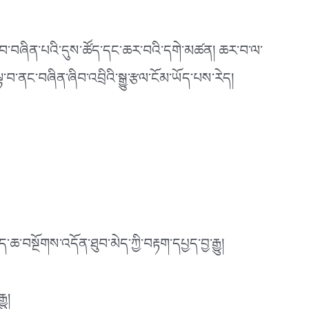
་བ་འབབ་བཞིན་པའི་དུས་ཚོད་དང་ཆར་བའི་དགེ་མཚན། ཆར་བ་ལ་
ྟ་བ་ནང་བཞིན་ཞིབ་འབྲིའི་སྒྱུ་རྩལ་ངོམ་ཡོད་པས་རེད།
་ཆ་བསྔོགས་འདོན་ཐུབ་མེད་ཀྱི་བརྟག་དཔྱད་བྱ་རྒྱུ།
ུ།