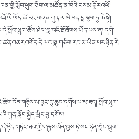
མཁན་གྱི་སློབ་ཕྲུག་ཅིག་ལ་མཚོན་ན་ཁོའི་བསམ་བློར་འཕོ་
ོ་ཡི་ཡོད་ཚེ་རང་གཞན་ཀུན་ལ་ཁེ་ཕན་བླ་ལྷག་ཏུ་ཆེ་སྟེ།
དེ་སློབ་ཕྲུག་ཚོས་ཤེས་སླ་བའི་རྔོ་ཐོགས་ཡོད་པས་ན། དགེ་
ོབ་ཚན་འཆར་འགོད་དེ་ཡང་སྣ་གཅིག་རང་མ་ཡིན་པར་ཉིན་རེ་
་ཚིག་དོན་གཉིས་ལ་བྱང་དུ་ཆུབ་དགོས་པ་མ་ཟད། སློབ་ཕྲུག་
་ཀུན་སློང་སྐྱེད་སྲིང་བྱ་དགོས།
ེ་ཉིད་གཏིང་ཟབ་ཀྱིས་རྒྱུས་ལོན་བྱས་ཏེ་སང་ཉིན་སློབ་ཕྲུག་