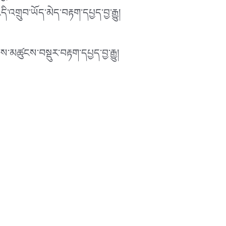
འགྲུབ་ཡོད་མེད་བརྟག་དཔྱད་བྱ་རྒྱུ།
ས་མཚུངས་བསྡུར་བརྟག་དཔྱད་བྱ་རྒྱུ།