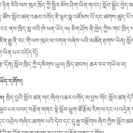
ན་རེའི་ལས་ཁུར་ཁྲོད་ཀྱི་སྤྱིར་མོས་ཤིག་ཡིན་ནའང། སློབ་སྦྱོང་བྱེད་
ྒན་ཚོས་སློབ་ཚན་འཆར་འགོད་ཇི་ལྟར་སྣ་འཛོམས་པོ་དང་ཚགས་ཚུད་པོ་བཟ
ང་ནས་ཁྲིད་སླ་བའི་ཁེ་ཕན་ཡོད་ལ། ཅིག་ཤོས་ནི་ཁྱེད་ཀྱིས་གང་ཁྲིད་པ་
ིན་རྒྱུ་ནི་རང་གི་ལས་ཁུར་ལ་འགན་བཞེས་པའི་མཚོན་རྟགས་ཡིན། སླ
་ཡིན་པར་འདོད་དོ།
་རྩ་དོན། སློབ་ཁྲིད་ཀྱི་དམིགས་ཡུལ། ཁྲིད་ཐབས། ཆར་བར་གཡོལ་བ།
ཡོད་དགོས།
ས།
ཁྲིད་བྱའི་སློབ་ཚན་གང་ཞིག་འཆར་འགོད་མ་བྱས་གོང་སློབ་ཚན་དེའི
ུབ་པར་འབད་བརྩོན་གནང་སྟེ་སློབ་ཕྲུག་ཚོ་རྩོམ་རིག་ལ་དང་པ་འདྲེན་པའི
་དང་འབྲེལ་གཞིར་ཆགས་པའི་དེབ་དང་དྲྭ་རྒྱ་བསྔོགས་ཞིབ་ཀྱིས་སློབ་ཚན་ད