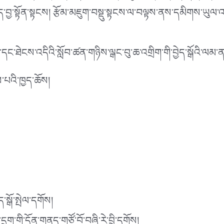
་བྱ་སྟོན་སྟངས། རྩོམ་མཇུག་བསྡུ་སྟངས་ལ་བལྟས་ནས་དམིགས་ཡུལ་འདི་
ང་ཐེངས་འདིའི་སློབ་ཚན་གཉིས་ལྒང་བུ་ཆ་འགྲིག་གི་བྱེད་སྒོའི་ལམ་ན
་པའི་ཁྱད་ཆོས།
་སྒོ་སྤེལ་དགོས།
ྲུག་གི་དོན་གནད་གཙོ་བོ་བཞི་རེ་བྲི་དགོས།