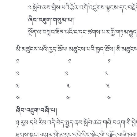
༢ སློབ་མས་བྲིས་པའི་རྩོམ་འགོ་འཛུགས་སྟངས་དང་བརྗོད
ཞིབ་འཇུག་གསུམ་པ།
སྔོན་ལ་བསླབ་ཟིན་པའི་ང་དང་ཚགས་པར་གྱི་གཏམ་རྒྱུད་ད
མི་མཚུངས་པའི་ཁྱད་ཆོས། མཚུངས་པའི་ཁྱད་ཆོས། མི་མཚུངས
༡ ༡ ༡
༢ ༢ ༢
༣ ༣ ༣
༤ ༤ ༤
ཞིབ་འཇུག་བཞི་པ།
ཉ་རུས་དཔེ་རིས་འདི་བེད་སྤྱད་ནས་སློབ་ཚན་གཞི་བཞག་གི་བྱེད
ཐུགས་སྣང། གཤམ་གྱི་ཉ་རུས་དཔེ་རིས་སྟེང་གི་བརྗོད་གཞི་ཁག་ད