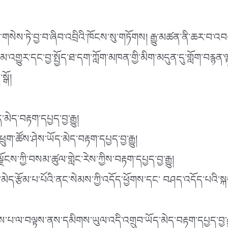
ི་ནང་གསེས་ཏེ་བྱ་བ་ཞིབ་འབྲིའི་ཁོངས་སུ་གཏོགས། རྒྱུ་མཚན་ནི་ཆར
མ་འགྱུར་དང་བྱ་སྤྱོད་ཐ་དག་ཀློག་མཁན་གྱི་མིག་མདུན་དུ་གློག་བརྙན་ལ
སྒོ།
་མེད་བརྟག་དཔྱད་བྱ་རྒྱུ།
ཕྲུག་ཚོས་ཤེས་ཡོད་མེད་བརྟག་དཔྱད་བྱ་རྒྱུ།
ྗོངས་ཀྱི་བསམ་ཚུལ་གླེང་རེས་ཀྱིས་བརྟག་དཔྱད་བྱ་རྒྱུ།
ད་མེད་རྩོམ་པ་པོའི་ནང་སེམས་ཀྱི་འདོད་ཕྱོགས་དང་ བཤད་འདོད་པའི་སྐད
ྲིས་པ་ལ་བལྟས་ནས་དམིགས་ཡུལ་འདི་འགྲུབ་ཡོད་མེད་བརྟག་དཔྱད་བྱ་རྒྱ