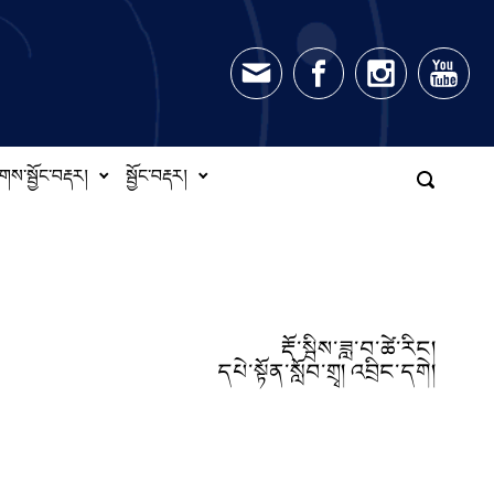
གས་སྦྱོང་བརྡར།
སྦྱོང་བརྡར།
རྡོ་སྦིས་ཟླ་བ་ཚེ་རིང།
དཔེ་སྟོན་སློབ་གྲྭ། འབྲིང་དགེ།