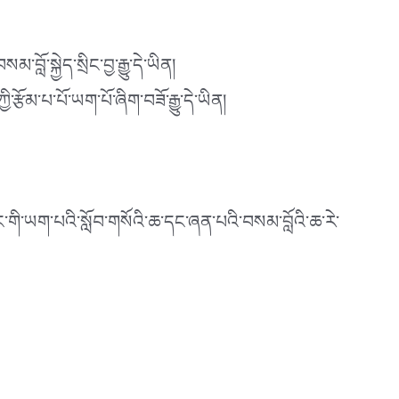
་སྐྱེད་སྲིང་བྱ་རྒྱུ་དེ་ཡིན།
་རྩོམ་པ་པོ་ཡག་པོ་ཞིག་བཟོ་རྒྱུ་དེ་ཡིན།
གི་ཡག་པའི་སློབ་གསོའི་ཆ་དང་ཞན་པའི་བསམ་བློའི་ཆ་རེ་