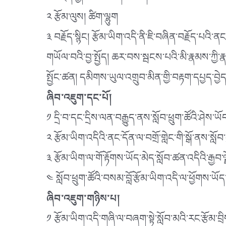
༢ རྩོམ་ལུས། ཚིག་ལྷུག
༣ བརྗོད་སྙིང། རྩོམ་ཡིག་འདི་ནི་ཇི་བཞིན་བརྗོད་པའ
གཡོལ་བའི་བྱ་སྤྱོད། ཆར་བས་སྦངས་པའི་མི་རྣམས་ཀྱི་རྣ
སྤྱོང་ཚན། དམིགས་ཡུལ་འགྲུབ་མིན་གྱི་བརྟག་དཔྱད་བྱེད་
ཞིབ་འཇུག་དང་པོ།
༡ དྲི་བ་དང་དྲིས་ལན་བརྒྱུད་ནས་སློབ་ཕྲུག་ཚོའི་ཤེས་ཡོད
༢ རྩོམ་ཡིག་འདིའི་ནང་དོན་ལ་བགྲོ་གླེང་གི་སྒོ་ནས་སློབ་
༣ རྩོམ་ཡིག་ལ་གོ་རྟོགས་ཡོད་མེད་སློབ་ཚན་འདིའི་རྒྱབ་ལ
༤ སློབ་ཕྲུག་ཚོའི་བསམ་བློ་རྩོམ་ཡིག་འདི་ལ་ཕྱོགས་ཡོ
ཞིབ་འཇུག་གཉིས་པ།
༡ རྩོམ་ཡིག་འདི་གཞི་ལ་བཞག་སྟེ་སློབ་མའི་རང་རྩོམ་བ