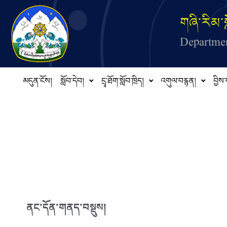
Skip to main content
གཞི་རིམ་ས
Departmen
མདུན་ངོས།
སློབ་དེབ།
དྲྭ་ཐོག་སློབ་ཁྲིད།
འགུལ་བརྙན།
བྱིས་
ནང་དོན་གནད་བསྡུས།