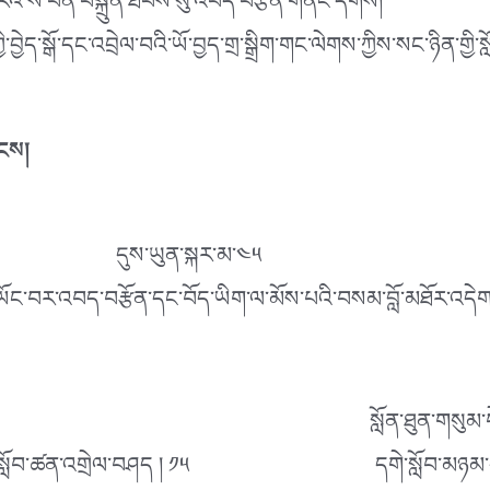
བ་རེའི་ས་བོན་བསྐྲུན་ཐབས་སུ་འབད་བརྩོན་གནང་དགོས།
ི་བྱེད་སྒོ་དང་འབྲེལ་བའི་ཡོ་བྱད་གྲ་སྒྲིག་གང་ལེགས་ཀྱིས་སང་ཉིན་གྱ
ྟངས།
 དུས་ཡུན་སྐར་མ་༤༥
ས་ཡོང་བར་འབད་བརྩོན་དང་བོད་ཡིག་ལ་མོས་པའི་བསམ་བློ་མཐོར་འདེགས་
༤༥ སློན་ཐུན་གསུམ་བེད་སྤྱོད་བྱ
ོས་ཏེ་སློབ་ཚན་འགྲེལ་བཤད ། ༡༥ དགེ་སློབ་མཉམ་དུ་བ