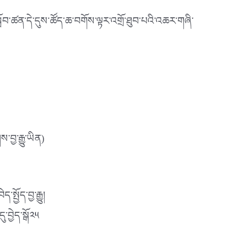
ི་སློབ་ཚན་དེ་དུས་ཚོད་ཆ་བགོས་ལྟར་འགྲོ་ཐུབ་པའི་འཆར་གཞི་
བྱ་རྒྱུ་ཡིན)
་རྒྱུ།
ྱེད་སྒོ༢༥