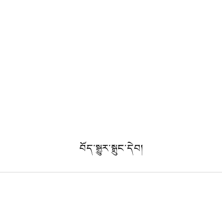
བོད་སྒྱུར་སྒྲུང་དེབ།