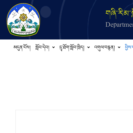
Skip to main content
གཞི་རིམ་ས
Departmen
མདུན་ངོས།
སློབ་དེབ།
དྲྭ་ཐོག་སློབ་ཁྲིད།
འགུལ་བརྙན།
བྱིས་