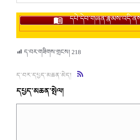
དཔེ་དེབ་གཞན་རྣམས་འདི་ན
ད་བར་གཟིགས་གྲངས།
218
ད་བར་དཔྱད་མཆན་མེད།
དཔྱད་མཆན་སྤེལ།