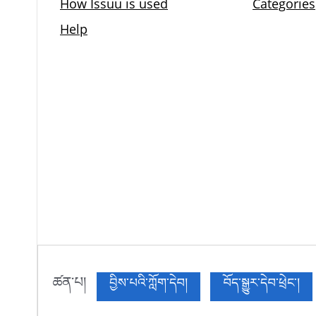
ཚན་པ།
བྱིས་པའི་ཀློག་དེབ།
བོད་སྒྱུར་དེབ་ཕྲེང་།