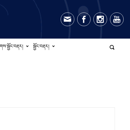
གས་སྦྱོང་བརྡར།
སྦྱོང་བརྡར།