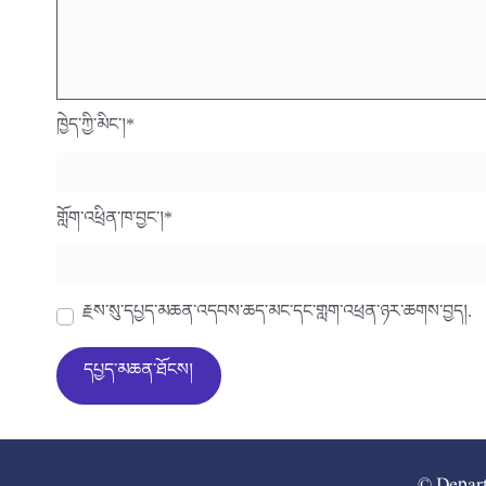
ཁྱེད་ཀྱི་མིང་།
*
གློག་འཕྲིན་ཁ་བྱང་།
*
རྗེས་སུ་དཔྱད་མཆན་འདེབས་ཆེད་མིང་དང་གློག་འཕྲིན་ཉར་ཚགས་བྱེད།.
© Depart