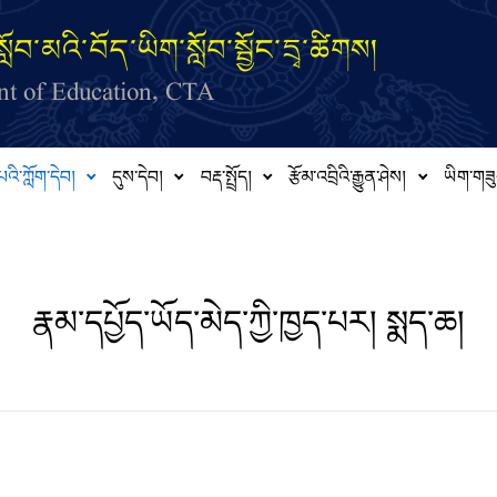
ློབ་མའི་བོད་ཡིག་སློབ་སྦྱོང་དྲྭ་ཚིགས།
t of Education, CTA
པའི་ཀློག་དེབ།
དུས་དེབ།
བརྡ་སྤྲོད།
རྩོམ་འབྲིའི་རྒྱུན་ཤེས།
ཡིག་གཟུ
རྣམ་དཔྱོད་ཡོད་མེད་ཀྱི་ཁྱད་པར། སྨད་ཆ།