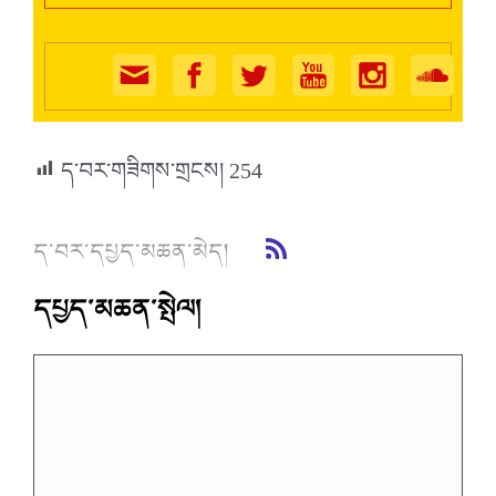
ད་བར་གཟིགས་གྲངས།
254
ད་བར་དཔྱད་མཆན་མེད།
དཔྱད་མཆན་སྤེལ།