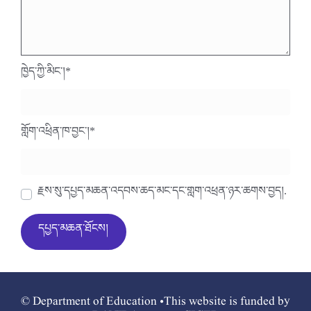
ཁྱེད་ཀྱི་མིང་།
*
གློག་འཕྲིན་ཁ་བྱང་།
*
རྗེས་སུ་དཔྱད་མཆན་འདེབས་ཆེད་མིང་དང་གློག་འཕྲིན་ཉར་ཚགས་བྱེད།.
© Department of Education •This website is funded by