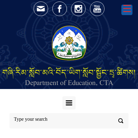
Skip to main content
གཞི་རིམ་སློབ་མའི་བོད་ཡིག་སློབ་སྦྱོང་དྲྭ་ཚིགས།
Department of Education, CTA