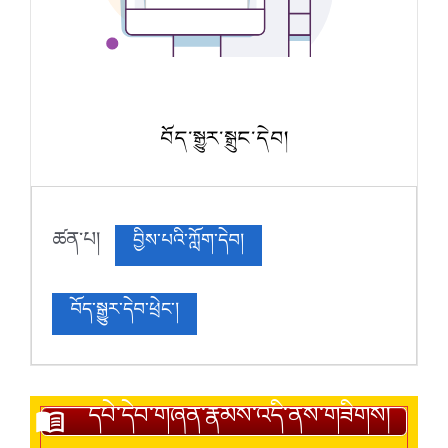
བོད་སྒྱུར་སྒྲུང་དེབ།
ཚན་པ།
བྱིས་པའི་ཀློག་དེབ།
བོད་སྒྱུར་དེབ་ཕྲེང་།
དཔེ་དེབ་གཞན་རྣམས་འདི་ནས་གཟིགས།