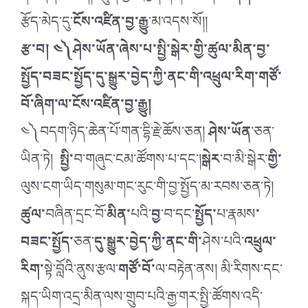
རྩོད་མེད་དུ་
ངོས་འཛིན་བྱ་རྒྱུ
་མ་འདས་སོ།།
རྩ་བ། ༤༽ཤེས་ཡོན་ཞེས་པ་སྤྱི་སྒེར་གྱི་ཚུལ་མིན་བྱ་
སྤྱོད་བཟང་སྤྱོད་དུ་སྒྱུར་བྱེད་ཀྱི་ནང་གི་འཕྲུལ་རིག་གཙོ་
བོ་ཞིག་ལ་ངོས་འཛིན་བྱ་རྒྱུ།
༤༽བདག་ཉིད་ཆེན་པོ་གན་དྷི་རྗེ་ཆོས་ཅན།
ཤེས་ཡོན
་ཅན་
ཡིན་ཏེ།
སྤྱི་
བ་གཞུང་ངམ་ཚོགས་པ་དང་།
སྒེར
་བ་མི་སྒེར་
གྱི་
ལུས་ངག་ཡིད་གསུམ་གང་རུང་གི་བྱ་སྤྱོད་མ་རབས་ཅན་ཏེ།
ཚུལ་
བཞིན་དྲང་བོ་
མིན་
པའི་
བྱ
་བ་དང་
སྤྱོད་
པ་རྣམས
་
བཟང་སྤྱོད་
ཅན་
དུ་སྒྱུར་བྱེད་ཀྱི་ནང་གི་
ཤེས་པའི་
འཕྲུལ་
རིག་
སྟེ་བློའི་ནུས་རྩལ་
གཙོ་བོ་
ལ་བརྟེན་ནས། མི་རིགས་དང་
སྐད་ཡིག་འདྲ་མིན་ལས་གྲུབ་པའི་རྒྱ་གར་སྤྱི་ཚོགས་འདི་