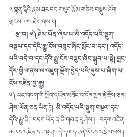
༢ གྷན་ངྷིའི་རྣམ་ཐར་དང་གསུང་རྩོམ་གཅེས་བསྡུས་ཤོག་
གྲངས་ ༧༦ ཐོག་གསལ།
རྩ་བ། ༦༽ཤེས་ཡོན་ཞེས་པ་མི་འདོད་པའི་སྡུག་
བསྔལ་དང་དེའི་རྒྱུ་ངོས་བཟུང་ཞིང་སྤོང་བ་དང་། འདོད་
པའི་བདེ་བ་དང་དེའི་རྒྱུ་ངོས་བཟུང་ཞིང་སྒྲུབ་པ་སྟེ། བླང་
དོར་གྱི་གནས་ལ་འཇུག་ལྡོག་བྱེད་པའི་ནུས་པ་ཞིག་ལ་
ངོས་འཛིན་བྱ་རྒྱུ།
༦༽ཡང་བདག་གི་སློབ་དཔོན་མཐོང་བ་དོན་ལྡན་རྗེ་ཆོས་ཅན།
ཤེས་ཡོན
་ཅན་ཡིན་ཏེ།
མི་འདོད་པའི་སྡུག་བསྔལ་དང་
དེའི་རྒྱུ་
ནི། བདག་ཡོད་ན་ནི་གཞན་དུ་ཤེས།། བདག་འཛིན་
ཆ་ལས་འཛིན་དང་སྡང།། དེ་དག་དང་ནི་ཡོངས་འབྲེལ་ལས།།