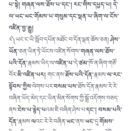
པ་སྟེ། གཞན་ལས་ཐོས་པ་དང་། རང་གིས་དཔྱད་པ། དེ་
ལ་ཡང་ཡང་གོམས་པ་གསུམ་དང་ལྡན་པ་ཞིག་ལ་ངོས་
འཛིན་བྱ་རྒྱུ།
༢༽ཡང་ང་ཡི་སློབ་དཔོན་མཐོང་བ་དོན་ལྡན་ཆོས་ཅན།
ཤེས་
ཡོན་
ཅན་ཡིན་ཏེ་ཡོངས་འཛིན་སོགས
་གཞན་ལས་ཐོས་
པའི་དོན་
རྣམས་ཡིད་ལ
་འཛིན་པ་
དེ་
ཙམ་
ཁོ་ན་ཞིག་གཙོ་
བོར་
མི་འཛིན་པར།
གང་ནས་
ཐོས་པའི་དོན་
རྣམས་
ལ་རང་
སྟོབས་ཀྱིས
་ལེགས་པར་
བསམ་པས་
ཐོས་དོན་རྣམས་རེ་རེ་
བཞིན་ཡོད་མེད་དང་ཡིན་མིན་སོགས་ཀྱི་སྒྲོ་འདོགས་བཅད་
ནས་
ངེས་པ་རྙེད་པ
འམ་ཇི་བཞིན་ཤེས་པ་
དང་། བསམ་པའི་
དོན་
རྣམས་
ལ
འང་རེ་རེ་བཞིན་
ཡང་
ནས་
ཡང་
དུ་
གོམས་