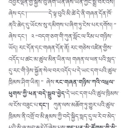
འབྱོར་ལྡན་གྱི་སྐྱེས་བུ་ཞིག་ཡིན་ཞེས་ཡིན་ཀྱང་སྨྲ་བར་འོས།
ཞེས་དང་།་་་་་་་་་་་་་་་་་་་དེ་ལྟ་བུའི་མི་ཚེ་དེ་ནི་གཞན་དོན་ཁོ་
ནའི་ཆེད་དུ་ཡོངས་སུ་དམིགས་པ་ཞིག་ཏུ་ངེས་པར་དགོས། ”
ཞེས་དང་། ༢ “བདག་ཅག་གི་ཀུན་སློང་ལ་རིམ་པ་གཉིས་
ཡོད། རང་དོན་དང་གཞན་དོན་ནོ། རང་གཅེས་འཛིན་གྱིས་
འདོད་པ་ཚང་མ་ཚུལ་མིན་ཡིན་ལ། གཞན་ལ་ཕན་པའི་སླད་
དུ་རང་གི་ཉེས་སྐྱོན་སེལ་བར་འདོད་པ་དེ་ཡང་དག་པའི་ཚུལ་
ཁྲིམས་ཤིག་ཡིན། ” ཞེས་
རང་གཞན་གཉིས་ཀའི་འཕྲལ་
ཕུགས་ཀྱི་ཕན་བདེ་སྒྲུབ་བྱེད་
དེ་ཡང་དག་པའི་ཚུལ་ཁྲིམས་
ལ་ངོས་བཟུང་པ་
དང་།
ཀུན་ལས་མཆོག་ཏུ་གྱུར་པའི་ཚུལ་
ཁྲིམས་ནི་འགྲོ་བ་མི་རྣམས་ཀྱི་བདེ་སྐྱིད་སླད་དུ་ལ་རེ་བ་མེད་