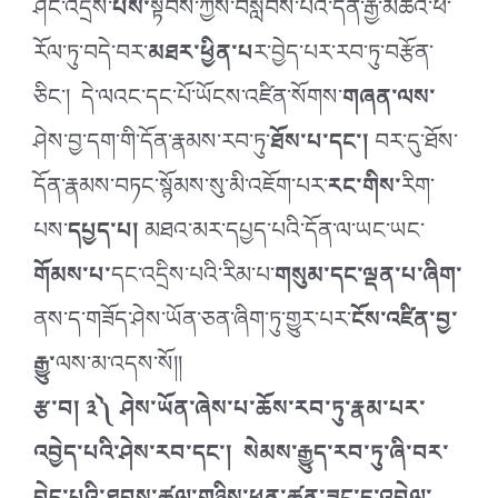
ཤིང་འདྲིས་
པས་
སྟོབས་ཀྱིས་བསླབས་པའི་དོན་རྒྱ་མཚོའི་ཕ་
རོལ་ཏུ་བདེ་བར་
མཐར་ཕྱིན་པ
ར་བྱེད་པར་རབ་ཏུ་བརྩོན་
ཅིང་། དེ་ལའང་དང་པོ་ཡོངས་འཛིན་སོགས་
གཞན་ལས་
ཤེས་བྱ་དག་གི་དོན་རྣམས་རབ་ཏུ་
ཐོས་པ་དང་།
བར་དུ་ཐོས་
དོན་རྣམས་བཏང་སྙོམས་སུ་མི་འཇོག་པར་
རང་གིས་
རིག་
པས་
དཔྱད་པ།
མཐའ་མར་དཔྱད་པའི་དོན་ལ་ཡང་ཡང་
གོམས་པ་
དང་འདྲིས་པའི་རིམ་པ་
གསུམ་དང་ལྡན་པ་ཞིག་
ནས་ད་གཟོད་ཤེས་ཡོན་ཅན་ཞིག་ཏུ་གྱུར་པར་
ངོས་འཛིན་བྱ་
རྒྱུ་
ལས་མ་འདས་སོ།།
རྩ་བ། ༣༽ ཤེས་ཡོན་ཞེས་པ་ཆོས་རབ་ཏུ་རྣམ་པར་
འབྱེད་པའི་ཤེས་རབ་དང་། སེམས་རྒྱུད་རབ་ཏུ་ཞི་བར་