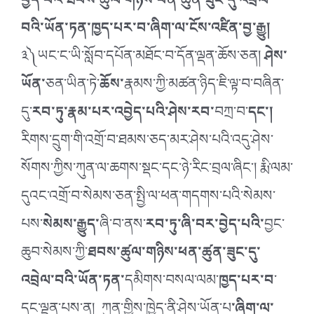
བྱེད་པའི་ཐབས་ཚུལ་གཉིས་ཕན་ཚུན་ཟུང་དུ་འབྲེལ་
བའི་ཡོན་ཏན་ཁྱད་པར་བ་ཞིག་ལ་ངོས་འཛིན་བྱ་རྒྱུ།
༣༽ཡང་ང་ཡི་སློབ་དཔོན་མཐོང་བ་དོན་ལྡན་ཆོས་ཅན།
ཤེས་
ཡོན་
ཅན་ཡིན་ཏེ་
ཆོས་
རྣམས་ཀྱི་མཚན་ཉིད་ཇི་ལྟ་བ་བཞིན་
དུ་
རབ་ཏུ་རྣམ་པར་འབྱེད་པའི་ཤེས་རབ་
བཀྲ་བ་
དང་།
རིགས་དྲུག་གི་འགྲོ་བ་ཐམས་ཅད་མར་ཤེས་པའི་འདུ་ཤེས་
སོགས་ཀྱིས་ཀུན་ལ་ཆགས་སྡང་དང་ཉེ་རིང་བྲལ་ཞིང་། རྨི་ལམ་
དུའང་འགྲོ་བ་སེམས་ཅན་སྤྱི་ལ་ཕན་གདགས་པའི་སེམས་
པས་
སེམས་རྒྱུད་
ཞི་བ་ནས་
རབ་ཏུ་ཞི་བར་བྱེད་པའི་
བྱང་
ཆུབ་སེམས་ཀྱི་
ཐབས་ཚུལ་གཉིས་ཕན་ཚུན་ཟུང་དུ་
འབྲེལ་བའི་ཡོན་ཏན་
དམིགས་བསལ་ལམ་
ཁྱད་པར་བ
་
དང་ལྡན་པས་ན། ཀུན་གྱིས་ཁྱེད་ནི་ཤེས་ཡོན་པ
་ཞིག་ལ་