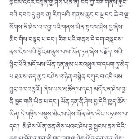
སྐབས་འདིར་བསྟན་གྱི་ཤེས་ཡོན་ནི། བོད་ཀྱི་རིག་གནས་རྐྱང་
བའི་དབང་དུ་བྱས་ན། རིག་པའི་གནས་ཆུང་བ་ལྔ་དང་ཆེ་བ་ལྔ་
སོགས་ནི་ཤེས་བར་བྱ་བའི་གནས་ཡིན་སྟབས་ཤེས་བྱ་ཞེས་
མིང་གིས་བསྙད་པ་དང་། རིག་པའི་གནས་དེ་དག་བསླབས་
ནས་ངེས་པའི་བློའམ་ནུས་པ་ལ་ཡོན་ཏན་ཞེས་བརྗོད། སའི་
སྙིང་པོའི་མདོ་ལས་ཡོན་ཏན་རྣམ་པར་འཕྲུལ་བ་དཔག་ཏུ་མེད་
པ་ཐམས་ཅད་ཀྱང་བཤེས་གཉེན་བསྙེན་བཀུར་བ་འདི་ལས་
བྱུང་བར་བལྟའོ།། ཞེས་པས་མཚོན་པ་དང་། མདོར་ན་ཤེས་བྱ་
ནི་ཁྱད་གཞི་ཡིན་པ་དང་། ཡོན་ཏན་ནི་ཤེས་བྱ་དེའི་ཁྱད་ཆོས་
ཡིན། དེ་གཉིས་བསྡུས་མིང་ལ་ཤེས་ཡོན་ཞེས་མིང་བཏགས་པ་
དང་། མི་ཤེས་ཡོན་ཅན་ཞེས་པའང་ཤེས་བྱ་སྦྱངས་ནས་དེའི་