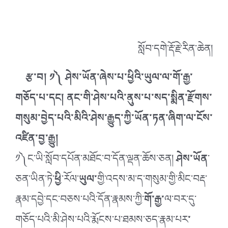
སློབ་དགེ་རྡོ་རྗེ་རིན་ཆེན།
རྩ་བ། ༡༽ ཤེས་ཡོན་ཞེས་པ་ཕྱིའི་ཡུལ་ལ་གོ་རྒྱ་
གཅོད་པ་དང། ནང་གི་ཤེས་པའི་ནུས་པ་སད་སྨིན་རྫོགས་
གསུམ་བྱེད་པའི་མིའི་ཤེས་རྒྱུད་ཀྱི་ཡོན་ཏན་ཞིག་ལ་ངོས་
འཛིན་བྱ་རྒྱུ།
༡༽ང་ཡི་སློབ་དཔོན་མཐོང་བ་དོན་ལྡན་ཆོས་ཅན།
ཤེས་ཡོན
་
ཅན་ཡིན་ཏེ་
ཕྱི
་རོལ་
ཡུལ་
གྱི་འདས་མ་ད་གསུམ་གྱི་མིང་བརྡ་
རྣམ་དབྱེ་དང་བཅས་པའི་དོན་རྣམས་ཀྱི་
གོ་རྒྱ་
ལ་བར་དུ་
གཅོད་པའི་མི་ཤེས་པའི་རྨོངས་པ་ཐམས་ཅད་རྣམ་པར
་