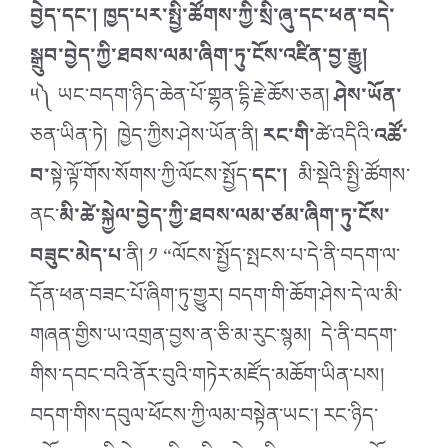
བྱེད་དང་། ཁྱད་པར་སྤྱི་ཚོགས་ཀྱི་སྲི་ཞུ་དང་ཕན་བདེ་
སྒྲུབ་བྱེད་ཀྱི་ཐབས་ལམ་ཞིག་ཏུ་ངོས་འཛིན་བྱ་རྒྱུ།
༥༽ ཡང་བདག་ཉིད་ཆེན་པོ་གྷན་དྷི་རྗེ་ཆོས་ཅན།
ཤེས་ཡོན་
ཅན་ཡིན་ཏེ། ཁྱེད་ཀྱིས་ཤེས་ཡོན་ནི།
རང་གི་
ཚེ་འདིའི་
འཚོ་
བ་
སྟེ་ལྟོ་གོས་སོགས་ཀྱི་ལོངས་སྤྱོད་
དང་།
མི་སྡེའི་སྤྱི་ཚོགས་
ནང་
མི་ཚེ་སྐྱེལ་བྱེད་ཀྱི་ཐབས་ལམ་ཙམ་ཞིག་ཏུ་ངོས་
བཟུང་མེད་པ
་ནི། ༡ “ལོངས་སྤྱོད་སྤངས་པ་དེ་ནི་བདག་ལ་
དོན་ཕན་བཟང་པོ་ཞིག་ཏུ་གྱུར། བདག་གི་ཆོག་ཤེས་དེ་ལ་མི་
གཞན་གྱིས་ཡ་འགྲན་བྱས་ན་ཅི་མ་རུང་སྙམ། དེ་ནི་བདག་
གིས་དབང་བའི་ནོར་བུའི་གཏེར་མཛོད་མཆོག་ཡིན་པས།
བདག་གིས་དབུལ་ཕོངས་ཀྱི་ལམ་བསྟེན་ཡང་། རང་ཉིད་