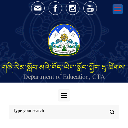
Skip to main content
གཞི་རིམ་སློབ་མའི་བོད་ཡིག་སློབ་སྦྱོང་དྲྭ་ཚིགས།
Department of Education, CTA