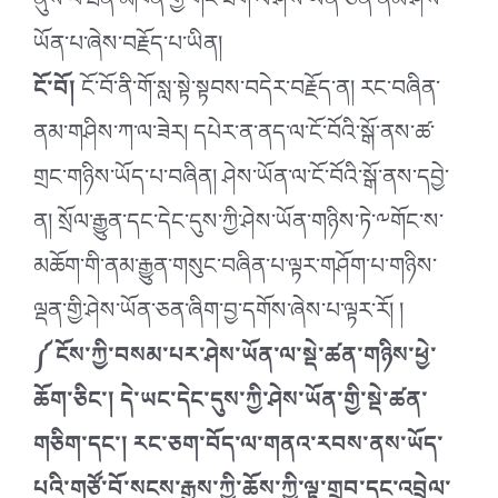
ནུས་པ་ཐོན་མཁན་གྱི་གང་ཟག་ལ་ཤེས་ཡོན་ཅན་ནམ་ཤེས་
ཡོན་པ་ཞེས་བརྗོད་པ་ཡིན།
ངོ་བོ།
ངོ་བོ་ནི་གོ་སླ་སྟེ་སྟབས་བདེར་བརྗོད་ན། རང་བཞིན་
ནམ་གཤིས་ཀ་ལ་ཟེར། དཔེར་ན་ནད་ལ་ངོ་བོའི་སྒོ་ནས་ཚ་
གྲང་གཉིས་ཡོད་པ་བཞིན། ཤེས་ཡོན་ལ་ངོ་བོའི་སྒོ་ནས་དབྱེ་
ན། སྲོལ་རྒྱུན་དང་དེང་དུས་ཀྱི་ཤེས་ཡོན་གཉིས་ཏེ་༸གོང་ས་
མཆོག་གི་ནམ་རྒྱུན་གསུང་བཞིན་པ་ལྟར་གཤོག་པ་གཉིས་
ལྡན་གྱི་ཤེས་ཡོན་ཅན་ཞིག་བྱ་དགོས་ཞེས་པ་ལྟར་རོ། །
༼ ངོས་ཀྱི་བསམ་པར་ཤེས་ཡོན་ལ་སྡེ་ཚན་གཉིས་ཕྱེ་
ཆོག་ཅིང་། དེ་ཡང་དེང་དུས་ཀྱི་ཤེས་ཡོན་གྱི་སྡེ་ཚན་
གཅིག་དང་། རང་ཅག་བོད་ལ་གནའ་རབས་ནས་ཡོད་
པའི་གཙོ་བོ་སངས་རྒྱས་ཀྱི་ཆོས་ཀྱི་ལྟ་གྲུབ་དང་འབྲེལ་