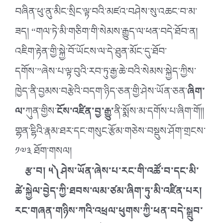
བཞིན་ཕུ་ནུ་མིང་སྲིང་ལྟ་བའི་མཛའ་བཤེས་སུ་འཆང་བ་མ་
ཟད། “གལ་ཏེ་མི་གཅིག་གི་སེམས་རྒྱུད་ལ་ཕན་བདེ་ཐོབ་ན།
འཇིག་རྟེན་གྱི་སྐྱེ་བོ་ཡོངས་ལ་དེ་ཐུན་མོང་དུ་ཐོབ་
དགོས་”ཞེས་པ་ལྟ་བུའི་རབ་ཏུ་རྒྱ་ཆེ་བའི་སེམས་སྐྱེད་ཀྱིས་
ཁྱེད་ནི་བྱམས་བརྩེའི་བདག་ཉིད་ཅན་གྱི་ཤེས་ཡོན་ཅན་
ཞིག་
ལ་
ཀུན་གྱིས་
ངོས་འཛིན་བྱ་རྒྱུ་
ནི་སྨོས་མ་དགོས་པ་ཞིག་གོ།།
གྷན་ངྷིའི་རྣམ་ཐར་དང་གསུང་རྩོམ་གཅེས་བསྡུས་ཤོག་གྲངས་
༡༧༣ ཐོག་གསལ།
རྩ་བ། ༥༽ཤེས་ཡོན་ཞེས་པ་རང་གི་འཚོ་བ་དང་མི་
ཚེ་སྐྱེལ་བྱེད་ཀྱི་ཐབས་ལམ་ཙམ་ཞིག་ཏུ་མི་འཛིན་པར།
རང་གཞན་གཉིས་ཀའི་འཕྲལ་ཕུགས་ཀྱི་ཕན་བདེ་སྒྲུབ་