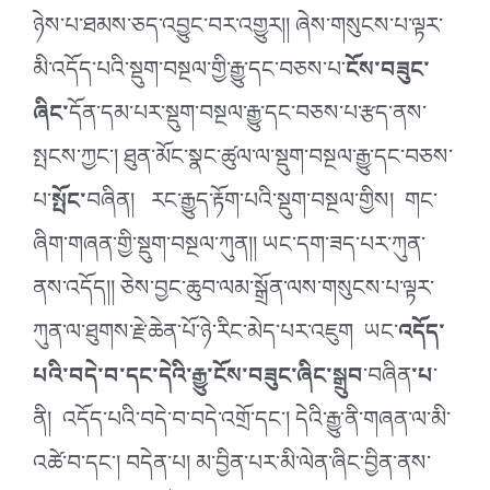
ཉེས་པ་ཐམས་ཅད་འབྱུང་བར་འགྱུར།། ཞེས་གསུངས་པ་ལྟར་
མི་འདོད་པའི་སྡུག་བསྔལ་གྱི་རྒྱུ་དང་བཅས་པ་
ངོས་བཟུང་
ཞིང་
དོན་དམ་པར་སྡུག་བསྔལ་རྒྱུ་དང་བཅས་པ་རྩད་ནས་
སྤངས་ཀྱང་། ཐུན་མོང་སྣང་ཚུལ་ལ་སྡུག་བསྔལ་རྒྱུ་དང་བཅས་
པ་
སྤོང་
བཞིན། རང་རྒྱུད་རྟོག་པའི་སྡུག་བསྔལ་གྱིས། གང་
ཞིག་གཞན་གྱི་སྡུག་བསྔལ་ཀུན།། ཡང་དག་ཟད་པར་ཀུན་
ནས་འདོད།། ཅེས་བྱང་ཆུབ་ལམ་སྒྲོན་ལས་གསུངས་པ་ལྟར་
ཀུན་ལ་ཐུགས་རྗེ་ཆེན་པོ་ཉེ་རིང་མེད་པར་འཇུག ཡང་
འདོད་
པའི་བདེ་བ་དང་དེའི་རྒྱུ་ངོས་བཟུང་ཞིང་སྒྲུབ
་བཞིན
་པ
་
ནི། འདོད་པའི་བདེ་བ་བདེ་འགྲོ་དང་། དེའི་རྒྱུ་ནི་གཞན་ལ་མི་
འཚེ་བ་དང་། བདེན་པ། མ་བྱིན་པར་མི་ལེན་ཞིང་བྱིན་ནས་