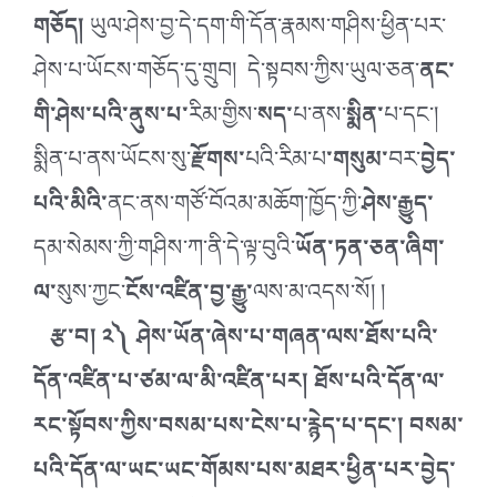
གཅོད།
ཡུལ་ཤེས་བྱ་དེ་དག་གི་དོན་རྣམས་གཤིས་ཕྱིན་པར་
ཤེས་པ་ཡོངས་གཅོད་དུ་གྲུབ། དེ་སྟབས་ཀྱིས་ཡུལ་ཅན་
ནང་
གི་ཤེས་པའི་ནུས་པ་
རིམ་གྱིས་
སད་
པ་ནས་
སྨིན་
པ་དང་།
སྨིན་པ་ནས་ཡོངས་སུ་
རྫོགས་
པའི་རིམ་པ
་གསུམ་
བར་
བྱེད་
པའི་མིའི་
ནང་ནས་གཙོ་བོའམ་མཆོག་ཁྱོད་ཀྱི་
ཤེས་རྒྱུད་
དམ་སེམས་ཀྱི་གཤིས་ཀ་ནི་དེ་ལྟ་བུའི་
ཡོན་ཏན་ཅན་ཞིག་
ལ་
སུས་ཀྱང་
ངོས་འཛིན་བྱ་རྒྱུ་
ལས་མ་འདས་སོ། །
རྩ་བ། ༢༽ ཤེས་ཡོན་ཞེས་པ་གཞན་ལས་ཐོས་པའི་
དོན་འཛིན་པ་ཙམ་ལ་མི་འཛིན་པར། ཐོས་པའི་དོན་ལ་
རང་སྟོབས་ཀྱིས་བསམ་པས་ངེས་པ་རྙེད་པ་དང་། བསམ་
པའི་དོན་ལ་ཡང་ཡང་གོམས་པས་མཐར་ཕྱིན་པར་བྱེད་