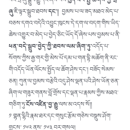
པའི་སྲི་ཞུ་སྒྲུབ་རྒྱུ་དེའོ་ཞེས་པས་
ཁྱད་པར་སྤྱི་ཚོགས་ཀྱི་སྲི་
ཞུ
་ཇི་ལྟར་སྒྲུབ་ཐབས་
དང་།
བྱམས་པ་ལ་ཟད་མཐའ་མེད་པ་
བཅས་དགའ་བདེའི་འབྱུང་ཁུངས་དེ་དག་ལ་བདག་གིས་ཡིད་
ཆེས་འགྱུར་བ་མེད་པ་བྱེད་ཅིང་ཡོད་དོ་ཞེས་པས་བྱམས་པ་ནི་
ཕན་བདེ་སྒྲུབ་བྱེད་ཀྱི་ཐབས་ལམ་ཞིག་ཏུ་
འདོད་པ་
སོགས་ཀྱིས་རྒྱ་གར་གྱི་མེས་པོ་དམ་པ་གན་དྷི་མཆོག་ནི་རང་
གི་འདོད་ཡོན་ལོངས་སྤྱོད་ལ་ཆོག་ཤེས་དང་། བཟོད་སེམས་
ཅན། ཀུན་ལ་བྱམས་བརྩེའི་འདུ་ཤེས་ལྡན་པའི་ཤེས་ཡོན་ཅན་
ཞིག་ལ་གཟུར་གནས་བློ་གྲོས་དང་ལྡན་པ་རྣམས་ཀྱིས་མཐའ་
གཅིག་ཏུ་
ངོས་འཛིན་བྱ་རྒྱུ
་ལས་མ་འདས་སོ།།
༡ གྷན་ངྷིའི་རྣམ་ཐར་དང་གསུང་རྩོམ་གཅེས་བསྡུས་ཤོག་
གྲངས་ ༡༦༢ ནས་ ༡༦༣ བར་གསལ།