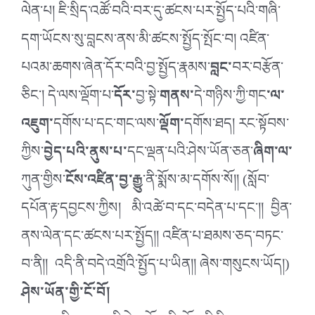
ལེན་པ། ཇི་སྲིད་འཚོ་བའི་བར་དུ་ཚངས་པར་སྤྱོད་པའི་གཞི་
དག་ཡོངས་སུ་བླངས་ནས་མི་ཚངས་སྤྱོད་སྤོང་བ། འཛིན་
པའམ་ཆགས་ཞེན་དོར་བའི་བྱ་སྤྱོད་རྣམས་
བླང་
བར་བརྩོན་
ཅིང་། དེ་ལས་ལྡོག་པ་
དོར་
བྱ་སྟེ་
གནས་
དེ་གཉིས་ཀྱི་གང
་ལ་
འཇུག་
དགོས་པ་དང་གང་ལས་
ལྡོག་
དགོས་ཐད། རང་སྟོབས་
ཀྱིས་
བྱེད་པའི་ནུས་པ་
དང་ལྡན་པའི་ཤེས་ཡོན་ཅན་
ཞིག་ལ་
ཀུན་གྱིས་
ངོས་འཛིན་བྱ་རྒྱུ
་ནི་སྨོས་མ་དགོས་སོ།། (སློབ་
དཔོན་རྟ་དབྱངས་ཀྱིས། མི་འཚེ་བ་དང་བདེན་པ་དང་།། བྱིན་
ནས་ལེན་དང་ཚངས་པར་སྤྱོད།། འཛིན་པ་ཐམས་ཅད་བཏང་
བ་ནི།། འདི་ནི་བདེ་འགྲོའི་སྤྱོད་པ་ཡིན།། ཞེས་གསུངས་ཡོད།)
ཤེས་ཡོན་གྱི་ངོ་བོ།