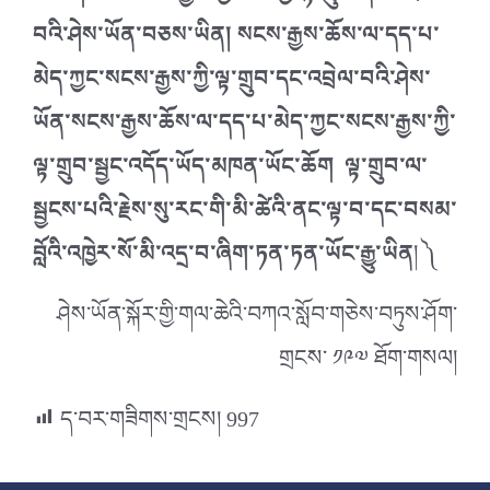
བའི་ཤེས་ཡོན་བཅས་ཡིན། སངས་རྒྱས་ཆོས་ལ་དད་པ་
མེད་ཀྱང་སངས་རྒྱས་ཀྱི་ལྟ་གྲུབ་དང་འབྲེལ་བའི་ཤེས་
ཡོན་སངས་རྒྱས་ཆོས་ལ་དད་པ་མེད་ཀྱང་སངས་རྒྱས་ཀྱི་
ལྟ་གྲུབ་སྦྱང་འདོད་ཡོད་མཁན་ཡོང་ཆོག ལྟ་གྲུབ་ལ་
སྦྱངས་པའི་རྗེས་སུ་རང་གི་མི་ཚེའི་ནང་ལྟ་བ་དང་བསམ་
བློའི་འཁྱེར་སོ་མི་འདྲ་བ་ཞིག་ཏན་ཏན་ཡོང་རྒྱུ་ཡིན
། ༽
ཤེས་ཡོན་སྐོར་གྱི་གལ་ཆེའི་བཀའ་སློབ་གཅེས་བཏུས་ཤོག་
གྲངས་ ༡༩༧ ཐོག་གསལ།
ད་བར་གཟིགས་གྲངས།
997