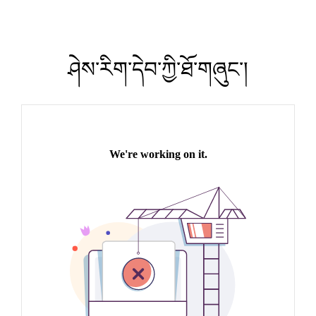
ཤེས་རིག་དེབ་ཀྱི་ཐོ་གཞུང་།