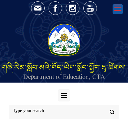
Skip to main content
གཞི་རིམ་སློབ་མའི་བོད་ཡིག་སློབ་སྦྱོང་དྲྭ་ཚིགས།
Department of Education, CTA