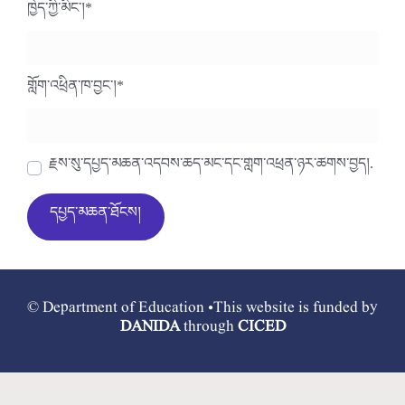
ཁྱེད་ཀྱི་མིང་།
*
གློག་འཕྲིན་ཁ་བྱང་།
*
རྗེས་སུ་དཔྱད་མཆན་འདེབས་ཆེད་མིང་དང་གློག་འཕྲིན་ཉར་ཚགས་བྱེད།.
© Department of Education •This website is funded by
DANIDA
through
CICED