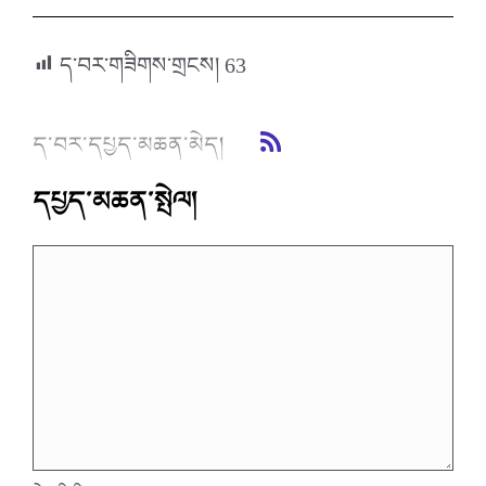
ད་བར་གཟིགས་གྲངས།
63
ད་བར་དཔྱད་མཆན་མེད།
དཔྱད་མཆན་སྤེལ།