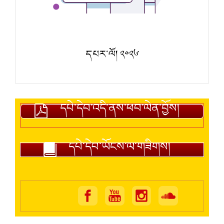
དཔར་ལོ། ༢༠༢༦
དཔེ་དེབ་འདི་ནས་ཕབ་ལེན་བྱོས།
དཔེ་དེབ་ཡོངས་ལ་གཟིགས།