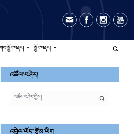
གས་སྦྱོང་བརྡར།
སྦྱོང་བརྡར།
འཚོལ་བཤེར།
འབྲེལ་ཡོད་རྩོམ་ཡིག