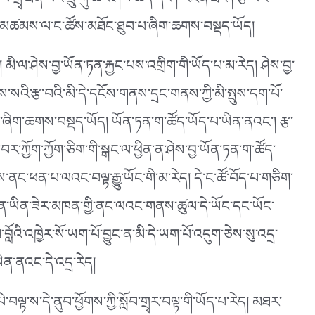
གྲྭ་ཐོན་པའི་ཕྲུ་གུ་ཚོའི་ཤེས་ཚད་དང༌། འཇོན་ཐང༌། རྩ་བའི་
པའི་མཚམས་ལ་ང་ཚོས་མཐོང་ཐུབ་པ་ཞིག་ཆགས་བསྡད་ཡོད།
། མི་ལ་ཤེས་བྱ་ཡོན་ཏན་རྐྱང་པས་འགྲིག་གི་ཡོད་པ་མ་རེད། ཤེས་བྱ་
འི་རྩ་བའི་མི་དེ་དངོས་གནས་དྲང་གནས་ཀྱི་མི་སྤུས་དག་པོ་
ོན་ཞིག་ཆགས་བསྡད་ཡོད། ཡོན་ཏན་ག་ཚོད་ཡོད་པ་ཡིན་ནའང༌། རྩ་
་བར་ཀྱོག་ཀྱོག་ཅིག་གི་སྒང་ལ་ཕྱིན་ན་ཤེས་བྱ་ཡོན་ཏན་ག་ཚོད་
ོགས་ནང་ཕན་པ་ལའང་བལྟ་རྒྱུ་ཡོང་གི་མ་རེད། དེ་ང་ཚོ་བོད་པ་གཅིག་
ན་ཡིན་ཟེར་མཁན་གྱི་ནང་ལའང་གནས་ཚུལ་དེ་ཡོང་དང་ཡོང་
ོའི་འཁྱེར་སོ་ཡག་པོ་བྱུང་ན་མི་དེ་ཡག་པོ་འདུག་ཅེས་སུ་འདྲ་
ཡིན་ནའང་དེ་འདྲ་རེད།
དཔེ་བལྟ་ས་དེ་ནུབ་ཕྱོགས་ཀྱི་སློབ་གྲྭར་བལྟ་གི་ཡོད་པ་རེད། མཐར་