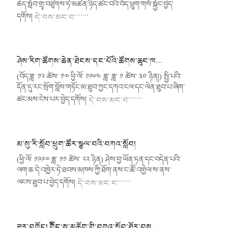
ཆེད་སློབ་གྲྭ་བཙུགས་ཏེ་མཚན་ཉིད་ཚང་བའི་བོད་ཕྲུག་གསོ་སྐྱོང་བྱེད་
དགོས།
དེ་བས་མང་བ་་་་་་་
ཤེས་རིག་ཚོགས་ཆེན་ཐེངས་དང་པོའི་ཚོགས་ཆུང་ཁ…
(བོད་ཟླ་ ༡༢ ཚེས་ ༡༧ ཕྱི་ལོ་ ༡༩༦༤ ཟླ་ ཟླ་ ༡ ཚེས་ ༣༠ ཉིན།) སྤྱི་པའི་
དོན་དུ་རང་སྲོག་བློས་གཏོང་མ་ཐུབ་ཀྱང་དཀའ་ངལ་དང་ལེན་ཐུབ་པ་ཞིག་
ཚང་མས་ངེས་པར་བྱེད་དགོས།
དེ་བས་མང་བ་་་་་་་
མ་སུ་རི་སློབ་ཕྲུག་ཚོར་སྩལ་བའི་བཀའ་སློབ།
(ཕྱི་ལོ་ ༡༩༩༧ ཟླ་ ༡༡ ཚེས་ ༢༢ ཉིན) ཤེས་བྱ་ཡོན་ཏན་དང༌བདེན་པའི་
ལག་ཆ་དེ་འཁྱེར་ཏེ་ཐབས་མཁས་ཀྱི་ཐོག་ནས་ང་ཚོ་འགྱེལ་ས་ནས་
ལངས་ཐུབ་པ་བྱེད་དགོས།
དེ་བས་མང་བ་་་་་་་
ཟུར་བཀོད། ༸གོང་ས་མཆོག་གི་བཀའ་སློབ་ཐོར་བས…