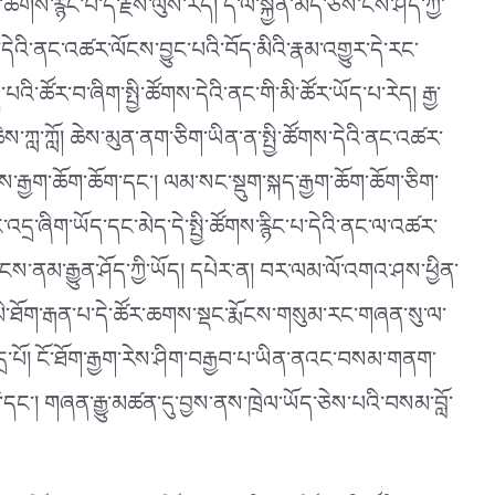
་ཚོགས་རྙིང་པ་དེ་རྗེས་ལུས་རེད། དེ་ལ་སྐྱོན་མེད་ཅེས་ངས་ཤོད་ཀྱི་
དེའི་ནང་འཚར་ལོངས་བྱུང་པའི་བོད་མིའི་རྣམ་འགྱུར་དེ་རང་
་པའི་ཚོར་བ་ཞིག་སྤྱི་ཚོགས་དེའི་ནང་གི་མི་ཚོར་ཡོད་པ་རེད། རྒྱ་
། ཆེས་ཀླ་ཀློ། ཆེས་མུན་ནག་ཅིག་ཡིན་ན་སྤྱི་ཚོགས་དེའི་ནང་འཚར་
རེས་རྒྱག་ཆོག་ཆོག་དང༌། ལམ་སང་སྡུག་སྐད་རྒྱག་ཆོག་ཆོག་ཅིག་
་འདྲ་ཞིག་ཡོད་དང་མེད་དེ་སྤྱི་ཚོགས་རྙིང་པ་དེའི་ནང་ལ་འཚར་
ས་ངས་ནམ་རྒྱུན་ཤོད་ཀྱི་ཡོད། དཔེར་ན། བར་ལམ་ལོ་འགའ་ཤས་ཕྱིན་
ི་མི་ཐོག་རྒན་པ་དེ་ཚོར་ཆགས་སྡང་རྨོངས་གསུམ་རང་གཞན་སུ་ལ་
དྲ་པོ། ངོ་ཐོག་རྒྱག་རེས་ཤིག་བརྒྱབ་པ་ཡིན་ནའང་བསམ་གནག་
་ཚ་དང༌། གཞན་རྒྱུ་མཚན་དུ་བྱས་ནས་ཁྲེལ་ཡོད་ཅེས་པའི་བསམ་བློ་