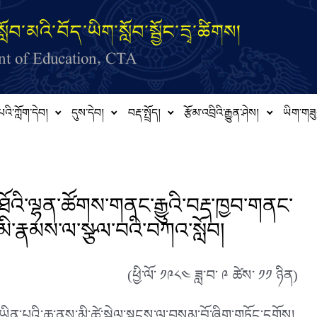
ློབ་མའི་བོད་ཡིག་སློབ་སྦྱོང་དྲྭ་ཚིགས།
t of Education, CTA
པའི་ཀློག་དེབ།
དུས་དེབ།
བརྡ་སྤྲོད།
རྩོམ་འབྲིའི་རྒྱུན་ཤེས།
ཡིག་གཟུ
ཐོའི་ལྷན་ཚོགས་གནང་རྒྱུའི་བརྡ་ཁྱབ་གནང་
མི་རྣམས་ལ་སྩལ་བའི་བཀའ་སློབ།
(ཕྱི་ལོ་ ༡༩༨༤ ཟླ་བ་ ༩ ཚེས་ ༡༡ ཉིན)