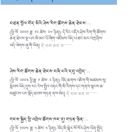
བཙན་བྱོལ་བོད་མིའི་ཤེས་རིག་ཚོགས་ཆེན་ཐེངས་…
(ཕྱི་ལོ་ ༢༠༠༩ ཟླ་ ༡༢ ཚེས་ ༢༧ ཉིན།) དེ་རིང་འདིར་ཤེས་རིག་གི་ཚོགས་
ཆེན་ཐེངས་ལྔ་པར་མི་མང་པོ་ཞིག་འཛོམས་ཡོད་པ་ཚང་མར་བཀྲ་ཤིས་
བདེ་ལེགས་ཞུ་གི་ཡིན།
དེ་བས་མང་བ་་་་་་་
ཤེས་རིག་ཚོགས་ཆེན་ཐེངས་བཞི་པའི་དབུ་འབྱེད་…
(ཕྱི་ལོ་ ༢༠༠༣ ཕྱི་ཟླ་ ༡ ཚེས་ ༢ ཉིན།) བོད་ཆགས་འཇིག་གི་མཚམས་སུ་
སླེབས་ཡོད་དུས་རང་རེས་སྤྱིར་བཏང་གི་མི་རིགས་དང་གནས་སྟངས་ཆ་
མཚུངས་པར་སྡོད་ཐབས་གཏན་ནས་མེད།
དེ་བས་མང་བ་་་་་་་
གངས་སྐྱིད་ཕྱི་འབྲེལ་ཚོགས་ཁང་དུ། གཏན་ཉིན་…
(ཕྱི་ལོ་ ༡༩༩༤ ཟླ་ ༥ ཚེས་ ༥ ཉིན།) བོད་མི་སྒེར་སོ་སོར་ཤེས་ཡོན་སྤྲོད་