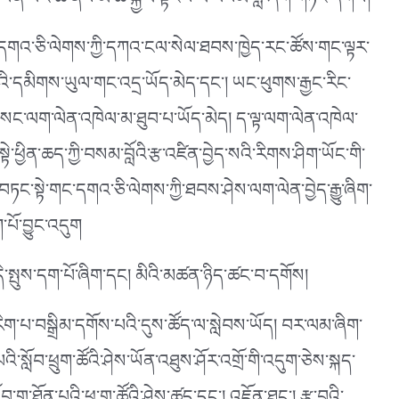
མི་ཡིན་པའི་ཆ་ནས་མི་ཚེ་སྐྱེལ་སྟངས་ལ་བསམ་བློ་ཞིག་གཏོང་དགོས།
ང་དགའ་ཅི་ལེགས་ཀྱི་དཀའ་ངལ་སེལ་ཐབས་ཁྱེད་རང་ཚོས་གང་ལྟར་
་པའི་དམིགས་ཡུལ་གང་འདྲ་ཡོད་མེད་དང༌།
ཡང་ཕུགས་རྒྱང་རིང་
་སང་ལག་ལེན་འཁེལ་མ་ཐུབ་པ་ཡོད་མེད། ད་ལྟ་ལག་ལེན་འཁེལ་
ྱིན་ཆད་ཀྱི་བསམ་བློའི་རྩ་འཛིན་བྱེད་སའི་རིགས་ཤིག་ཡོང་གི་
ཏང་སྟེ་གང་དགའ་ཅི་ལེགས་ཀྱི་ཐབས་ཤེས་ལག་ལེན་བྱེད་རྒྱུ་ཞིག་
་པོ་བྱུང་འདུག
དེ་སྤུས་དག་པོ་ཞིག་དང། མིའི་མཚན་ཉིད་ཚང་བ་དགོས།
ག་པ་བསྒྲིམ་དགོས་པའི་དུས་ཚོད་ལ་སླེབས་ཡོད། བར་ལམ་ཞིག་
འི་སློབ་ཕྲུག་ཚོའི་ཤེས་ཡོན་འཐུས་ཤོར་འགྲོ་གི་འདུག་ཅེས་སྐད་