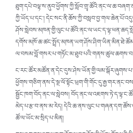
ཐུག་དཔེ་བལྟ་ས་ནུབ་ཕྱོགས་ཀྱི་སློབ་གྲྭ་ཚོའི་ནང་ལ་ཆ་བཞ
ཀྱི་ཡོད་པ་དང༌། དེང་སང་ནི་ཆོས་ཀྱི་བསླབ་བྱ་གལ་ཆེན་པོ་འ
ཤོས་སླེབས་མཁན་གྱི་ལུང་པ་ཚོའི་ནང་ལ་ཡང་ད་ལྟ་ཕན་ཆད་སློབ་གྲ
དགོས་མཁོ་ཆ་ཚང་སྤྲོད་མཁན་ཡག་ཤོས་ཤིག་ཡིན་མིན་ཐེ་ཚོམ་རེ
ལ་བསམ་བློ་གསར་པ་གཏོང་མ་ཐུབ་པའི་གནས་ཚུལ་ཆགས་བས
ང་རང་ཚོར་མཚོན་ན་དེང་དུས་ཤེས་ཡོན་གྱི་ལམ་སྒོར་ཞུགས་པ
ཕྱོགས་གཅིག་ནས་དེ་སྔ་ལོ་སྟོང་ཕྲག་གི་གོང་དུ་རྒྱ་གར་ནང་
སྦྱོང་ཁག་བོད་ནང་ལ་སླེབས། བོད་ནང་ལ་འཇགས་ཏེ་ད་ལྟ་ང་ཚོར་ན
མེད་པ་རྩ་བ་ནས་མ་རེད། དེའི་ཆ་ནས་ལུང་པ་གཞན་དག་ཚོས
ཚོ་ལ་ཡོང་མ་སྲིད་པ་མིན།