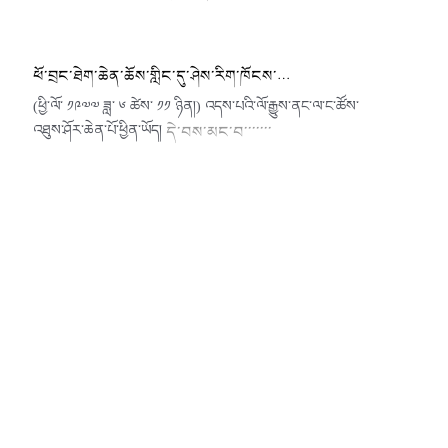
ཕོ་བྲང་ཐེག་ཆེན་ཆོས་གླིང་དུ་ཤེས་རིག་ཁོངས་…
(ཕྱི་ལོ་ ༡༩༧༧ ཟླ་ ༦ ཚེས་ ༡༡ ཉིན།) འདས་པའི་ལོ་རྒྱུས་ནང་ལ་ང་ཚོས་
འཐུས་ཤོར་ཆེན་པོ་ཕྱིན་ཡོད།
དེ་བས་མང་བ་་་་་་་