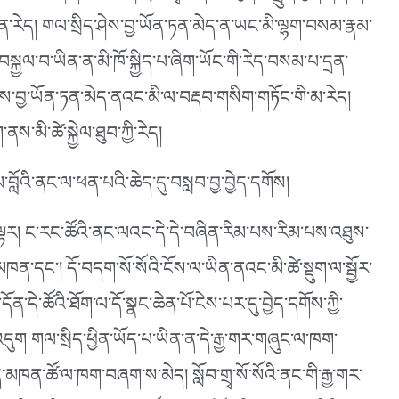
ྱན་རེད། གལ་སྲིད་ཤེས་བྱ་ཡོན་ཏན་མེད་ན་ཡང་མི་ལྷག་བསམ་རྣམ་
ྐྱལ་བ་ཡིན་ན་མི་ཁོ་སྐྱིད་པ་ཞིག་ཡོང་གི་རེད་བསམ་པ་དྲན་
ེས་བྱ་ཡོན་ཏན་མེད་ནའང་མི་ལ་བརྡབ་གསིག་གཏོང་གི་མ་རེད།
་མི་ཚེ་སྐྱེལ་ཐུབ་ཀྱི་རེད།
བློའི་ནང་ལ་ཕན་པའི་ཆེད་དུ་བསླབ་བྱ་བྱེད་དགོས།
་པ་ལྟར། ང་རང་ཚོའི་ནང་ལའང་དེ་དེ་བཞིན་རིམ་པས་རིམ་པས་འཐུས་
་མཁན་དང༌། དོ་བདག་སོ་སོའི་ངོས་ལ་ཡིན་ནའང་མི་ཚེ་སྡུག་ལ་སྦྱོར་
ན་དེ་ཚོའི་ཐོག་ལ་དོ་སྣང་ཆེན་པོ་ངེས་པར་དུ་བྱེད་དགོས་ཀྱི་
འདུག གལ་སྲིད་ཕྱིན་ཡོད་པ་ཡིན་ན་དེ་རྒྱ་གར་གཞུང་ལ་ཁག་
མཁན་ཚོ་ལ་ཁག་བཞག་ས་མེད། སློབ་གྲྭ་སོ་སོའི་ནང་གི་རྒྱ་གར་