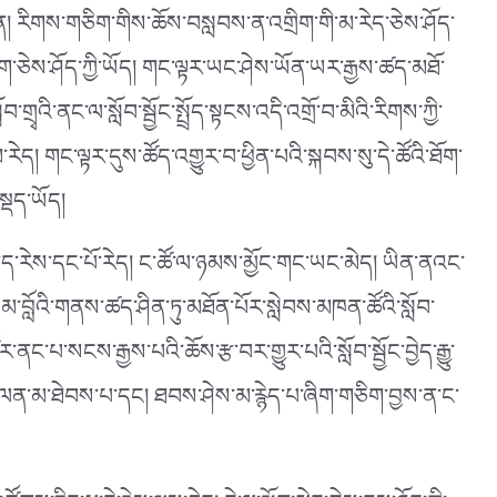
ག་ན། རིགས་གཅིག་གིས་ཆོས་བསླབས་ན་འགྲིག་གི་མ་རེད་ཅེས་ཤོད་
དུག་ཅེས་ཤོད་ཀྱི་ཡོད། གང་ལྟར་ཡང་ཤེས་ཡོན་ཡར་རྒྱས་ཚད་མཐོ་
ྭའི་ནང་ལ་སློབ་སྦྱོང་སྤྲོད་སྟངས་འདི་འགྲོ་བ་མིའི་རིགས་ཀྱི་
ད། གང་ལྟར་དུས་ཚོད་འགྱུར་བ་ཕྱིན་པའི་སྐབས་སུ་དེ་ཚོའི་ཐོག་
ྡད་ཡོད།
་ད་རེས་དང་པོ་རེད། ང་ཚོ་ལ་ཉམས་མྱོང་གང་ཡང་མེད། ཡིན་ནའང་
བསམ་བློའི་གནས་ཚད་ཤིན་ཏུ་མཐོན་པོར་སླེབས་མཁན་ཚོའི་སློབ་
ང་པ་སངས་རྒྱས་པའི་ཆོས་རྩ་བར་གྱུར་པའི་སློབ་སྦྱོང་བྱེད་རྒྱུ་
་ལན་མ་ཐེབས་པ་དང། ཐབས་ཤེས་མ་རྙེད་པ་ཞིག་གཅིག་བྱས་ན་ང་