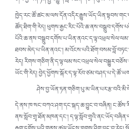
ཤེས་བྱ་ཡོན་ཏན་སྦྱང་རྒྱུ་དེ་སློབ་ཚན་གཅིག་པུ་མ་ཡིན་པར་
ཁྱེད་རང་ཚོ་ཚང་མ་ལས་དོན་འདིར་རྒྱུས་ཡོད་ཡིན་སྟབས་ག
ཚོད་ཐིག་གི་རེད། ཕུགས་རྒྱང་རིང་པོའི་ཆ་ནས་བསྒྲུབ་དགོས
པོའི་ཆ་ནས་བསྒྲུབ་དགོས་པ་ཡིན་ནའང་ད་ལྟ་འཕྲལ་སེལ་ལམ
ཐབས་མེད་པ་ཡིན་ནའང༌། མ་འོངས་པའི་ཐོག་བསམ་བློ་བཏང་སྟེ་ཕ
རེད། རིགས་གཅིག་ནི་ད་ལྟ་ལམ་སང་འཕྲལ་སེལ་བསྒྱུར་བཅོས་བ
ཡོང་གི་རེད། བྱེད་ཕྱོགས་སྐོར་ད་ལྟ་རོབ་ཙམ་བཤད་པ་དེ་ཚོ་ཡག
ཤེས་བྱ་ཡོན་ཏན་གཅིག་པུ་མ་ཡིན་པར་རྩ་བའི་མི་
དེ་ནས་ཁ་སང་བཀའ་ཤག་དང་སྐད་ཆ་བྱུང་བ་བཞིན། ང་ཚོས་རི
ནས་སློབ་གྲྭ་ཐོན་མཁན་དང༌། ད་ལྟ་སློབ་གྲྭའི་ནང་ཡོད་བཞིན་པ