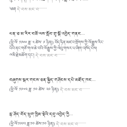
༄༅།
དེ་བས་མང་བ་་་་་་་
པན་ཅ་མ་རིར་བཟོ་ལས་སློབ་གྲྭ་སྒོ་འབྱེད་གནང…
(ཕྱི་ལོ་ ༡༩༦༦ ཟླ་ ༥ ཚེས་ ༩ ཉིན།) བོད་ཧིན་མཛའ་གྲོགས་ཀྱི་ལོ་རྒྱུས་རིང་
པོའི་ནང་གཙོ་གལ་ཆེ་བའི་ལོ་རྒྱུས་ཀྱི་ལེའུ་གསར་པ་ཞིག་འཁོད་ངེས།
ྋམི་རྗེ་མཆོག་དང༌།
དེ་བས་མང་བ་་་་་་་
བཞུགས་སྒར་གངས་ཅན་སྐྱིད་གཤོངས་དཔེ་མཛོད་ཁང…
(ཕྱི་ལོ་ ༡༩༧༢ ཟླ་ ༡༠ ཚེས་ ༢༠ ཉིན།)
དེ་བས་མང་བ་་་་་་་
དྷ་ཤོད་བོད་ཕྲུག་ཁྱིམ་སྡེའི་དབུ་འབྱེད་ཀྱི…
(ཕྱི་ལོ་༡༩༩༢ ཟླ་༡༠ ཚེས་༡༠ ཉིན།)
དེ་བས་མང་བ་་་་་་་