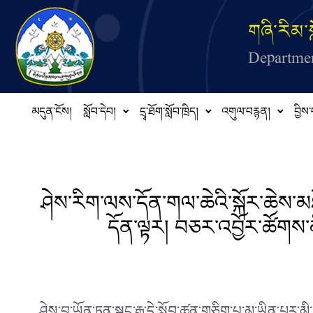
Skip to main content
གཞི་རིམ་ས
Departmen
མདུན་ངོས།
སློབ་དེབ།
དྲྭ་ཐོག་སློབ་ཁྲིད།
འགུལ་བརྙན།
བྱིས་
ཤེས་རིག་ལས་དོན་གལ་ཆེའི་སྐོར་ཆེས་མ
དོན་ལྟར། བཅར་འབྱོར་ཚོགས་