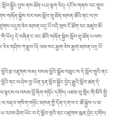
་སློབ་སྦྱོང་བྱས་ནས་ཐོན་པ་ཤ་སྟག་རེད། དངོས་གནས་རང་གྲུབ་
གས་གཞོན་སྐྱེས་བར་ལམ་སློབ་གྲྭ་ཐོན་མཁན་ཚོའི་ནང་ལ་ཁ་
འཛུགས་འདུག་ཟེར་མཁན་འདྲ་པོ་འདི་གྲས་ངོ་ཐོག་རང་མཛུབ་མོ་
ཡོད། དེ་བཞིན་ང་རང་ཚོའི་གཞོན་སྐྱེས་སློབ་གྲྭ་ཐོན་པ་ལས་
་གཤིས་ཀ་རྩུབ་པོ། ལམ་སང་རྒྱག་རེས་རྒྱག་མཁན་འདྲ་པོ་
ི་རྩ་འཛུགས་སམ། བསམ་བློའི་སྒྲོམ་བསླང་ས་དེ་སློབ་གྲྭའི་ནང་
འི་ནང་ལ་ཤེས་བྱ་ཡོན་ཏན་སློབ་སྦྱོང་བྱེད་རྒྱུའི་སློབ་ཚན་དེ་
ལ་སྟངས་ལ་བསམ་བློ་ཞིག་གཏོང་དགོས། འཛམ་བུ་གླིང་གི་མིའི་སྤྱི་
ང་ལ་བརྡབ་གསིག་གཏོང་མཁན་གྱི་དོན་དག་ལ་ང་ཚོ་སྐྱེས་པ་མ་
རབས་ཤིག་ཡོང་བ་དེ་སློབ་གྲྭའི་ནང་འཛུགས་སྐྲུན་བྱེད་དགོས།