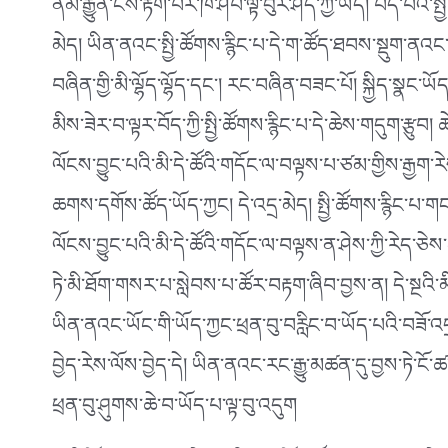
ནམ་རྒྱུན་ངས་རྟག་པར་ཁ་ཤོབ་ལྟ་བུར་ཤོད་ཀྱི་ཡོད། བོད་པའི་སྤྱི
མེད། ཡིན་ནའང་སྤྱི་ཚོགས་རྙིང་པ་དེ་ག་ཚོད་ཐབས་སྡུག་ནའང་
བཞིན་གྱི་མི་ལྷོད་ལྷོད་དང༌། རང་བཞིན་བཟང་པོ། སྐྱིད་སྣང་ཡོད
མིས་ཟེར་བ་ལྟར་བོད་ཀྱི་སྤྱི་ཚོགས་རྙིང་པ་དེ་ཆེས་གདུག་རྩུབ
ལོངས་བྱུང་པའི་མི་དེ་ཚོའི་གདོང་ལ་བལྟས་པ་ཙམ་གྱིས་རྒྱག་
ཆགས་དགོས་ཚོད་ཡོད་ཀྱང། དེ་འདྲ་མེད། སྤྱི་ཚོགས་རྙིང་པ་གང
ལོངས་བྱུང་པའི་མི་དེ་ཚོའི་གདོང་ལ་བལྟས་ན་ཤེས་ཀྱི་རེད་ཅེ
ཏེ་མི་ཐོག་གསར་པ་སླེབས་པ་ཚོར་བརྟག་ཞིབ་བྱས་ན། དེ་སྔའ
ཡིན་ནའང་ཡོང་གི་ཡོད་ཀྱང་ཕྲན་བུ་བརླིང་བ་ཡོད་པའི་བཟོ་འ
བྱེད་རེས་ལོས་བྱེད་དེ། ཡིན་ནའང་རང་རྒྱུ་མཚན་དུ་བྱས་ཏེ་ངོ
ཕྲན་བུ་ཤུགས་ཆེ་བ་ཡོད་པ་ལྟ་བུ་འདུག