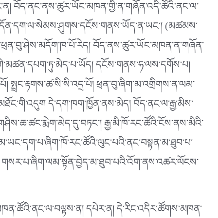
་ན། བོད་ནང་ནས་ཚུར་ཡོང་མཁན་གྱི་ན་གཞོན་འདི་ཚོའི་ནང་ལ་
འི་དོན་དག་ལ་སེམས་ཤུགས་དངོས་གནས་ཡོད་ན་ཡང༌། (མཚམས་
ཕྲན་བུ་ཤེས་མདོག་ཁ་པོ་རེད། བོད་ནས་ཚུར་ཡོང་མཁན་ན་གཞོན་
གེ་མཚན་དཔག་ཏུ་མེད་པ་ཡོད། དངོས་གནས་ཧ་ལས་དགོས་པ།
། སྤྲང་རྟགས་ཚ་སི་སི་འདྲ་པོ། ཕྲན་བུ་ཞིག་མ་འགྲིགས་ན་ལམ་
ཐོང་གི་འདུག དེ་དག་ཁག་ཁྱོན་ནས་མེད། བོད་ནང་ལ་རྒྱ་མིས་
ཤིས་ཆ་ཚང་རྨེག་མེད་དུ་བཏང༌། རྒྱ་མི་ཁོ་རང་ཚོའི་ངོས་ནས་མིའི་
་ལམ་ཡང་དག་པ་ཞིག་ཁོ་རང་ཚོའི་ལུང་པའི་ནང་བསྟན་མ་ཐུབ་པ་
ར། གསར་པ་ཞིག་ལམ་སྟོན་བྱེད་མ་ཐུབ་པའི་འོག་ནས་འཚར་ལོངས་
ཡོང་མཁན་ཚོའི་ནང་ལ་བལྟས་ན། དཔེར་ན། དེ་རིང་འདིར་ཚོགས་མཁན་