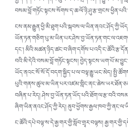
རྒྱག་དགོས་པའི་གནས་ཚུལ་ཡོངས་གྲགས་ཤིག་བྱུང་བ་རེད། སློབ་
བསམ་བློ་གཏོང་སྟངས་སོགས་ད་ཆ་ལོ་ཉི་ཤུ་རྩ་གྲངས་ཕྱིན་
ངས་ནམ་རྒྱུན་ཕྱི་མི་ཐུག་པའི་སྐབས་ལ་ཡིན་ནའང་ཤོད་ཀྱི་ཡོད
ཡོན་ཏན་གཅིག་པུ་མ་ཡིན་པར་ཤེས་བྱ་ཡོན་ཏན་གང་ལ་འཇགས་ས
དང༌། མིའི་མཚན་ཉིད་ཚང་བ་ཞིག་དགོས་པ་འདི་ང་ཚོའི་རྩ་ད
བའི་མི་དེའི་བསམ་བློ་གཏོང་སྟངས། བྱེད་སྟངས་ཡག་པོ་མ་བྱུང
ཡོད་ནའང་སོ་སོ་དོ་བདག་སྐྱིད་པ་ལ་བལྟ་རྒྱུ་ཡང་མེད། སྤྱི་ཚ
པུའི་གནས་ཚུལ་མ་ཡིན་པར་འཛམ་གླིང་ནང་ཆེས་ཡར་ཐོན་ཅ
བཞིན་པ་རེད། ཤེས་བྱ་ཡོན་ཏན་ཡོད་པའི་ཐོག་ལ་རྩ་བའི་བསམ་བླ
ཞིག་ཡིན་ནའང་ཤོད་ཀྱི་རེད། ནུབ་ཕྱོགས་རྒྱལ་ཁབ་ཀྱི་ནང་ལ་
ང་ཚོའི་དཔེ་བལྟ་ས་དེ་རྒྱ་གར་གྱི་སློབ་གྲྭར་བལྟས། རྒྱ་གར་གྱི་