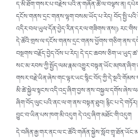
ད་མི་ཐོག་གསར་པ་བརྗེས་པའི་ན་གཞོན་ཚོ་ལ་བལྟས་ན། དཔེར
དངོས་གནས་དྲང་གནས་ལྷག་བསམ་ཡོད་པ་རེད། བོད་སྤྱི་པ
འདིར་བལ་ཡུལ་དོན་བྱེད་རིན་དར་ལ་གཟིགས་ནས།) རང་གིས་
དེ་ཚོའི་གྲས་ལ་དངོས་གནས་དྲང་གནས་ཕྱོགས་གཅིག་ནས་ད
བསྔགས་བརྗོད་བྱེད་འོས་པ་རེད། དེ་དང་ཆབས་ཅིག་ཡ་ཡུད་ཚ་པོ
སང་མ་རབས་ཀྱི་སྤྱོད་ལམ་རྣམ་འགྱུར་བསྟན་ཡོང་མཁན་ཞིག་མ
གསར་བརྗེ་ཡིན་ཞེས་གང་ལྟར་ཡང་སྙིང་བོད་ཀྱི་དེ་སྔའི་གོམས་ག
མི་ཚེ་སྐྱེལ་སྟངས་འདི་འདྲ་ཞིག་བྱས་ནས་བསྐྱལ་དགོས་ཞེས
ཞིག་བོད་ལུང་པའི་ནང་ལ་ག་ནས་བསྟན་ཐུབ། རྙིང་པ་དེ་གཏོ
བྱུང་བ་ཡིན་པས་ཁག་མི་འདུག དེ་འདྲ་ཞིག་མཐོང་གི་འདུག
དེ་བཞིན་རྒྱ་གར་ནང་ལ་ང་ཚོའི་གཞོན་སྐྱེས་སློབ་གྲྭ་ཐོན་