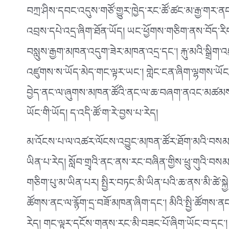
བཀྲ་ཤིས་དབང་འདུས་གཙོ་གྱུར་ཁྱེད་རང་ཚོ་ཚང་མ་རྒྱ་གར་ནང
འབྲས་དཔེ་འདྲ་ཞིག་ཐོན་ཡོད། ཡང་ཕྱོགས་གཅིག་ནས་བོད་རི
བསླུས་རྒྱག་མཁན་འདུག་ཟེར་མཁན་འདྲ་དང༌། རྐུ་མའི་སྒྲིག་
འཛུགས་ས་ཡོད་མེད་གང་ལྟར་ཡང༌། གླེང་ངན་ཞིག་ལྷགས་ཡོང་གི་
བྱེད་ནང་ལ་ཞུགས་མཁན་ཚོའི་ནང་ལ་ཆ་བཞག་ནའང་མཚམས་རེར
ཡོང་གི་ཡོད། ད་འདི་ཚོ་ག་རེ་བྱས་པ་རེད།
མ་འོངས་པ་ལ་འཚར་ལོངས་འབྱུང་མཁན་ཚོར་ཐོག་མའི་བསམ་བློའ
ཡིན་པ་རེད། སློབ་གྲྭའི་ནང་ནས་རང་བཞིན་གྱིས་ཕྲུ་གུའི་བསམ་བློ
གཅིག་པུ་མ་ཡིན་པར། སྤྱིར་བཏང་མི་ཡིན་པའི་ཆ་ནས་མི་ཚེ་སྐྱེ
ཚོགས་ནང་ལ་རྙོག་དྲ་བཟོ་མཁན་ཞིག་དང༌། མིའི་སྤྱི་ཚོགས་ན
རེད། གང་ལྟར་དངོས་གནས་རང་མི་བཟང་པོ་ཞིག་ཡོང་བ་དང༌། ཡ་