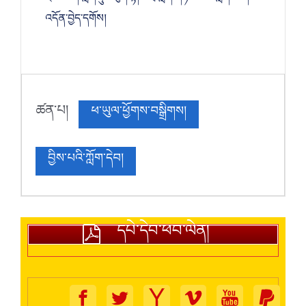
འདོན་བྱེད་དགོས།
ཚན་པ།
ཕ་ཡུལ་ཕྱོགས་བསྒྲིགས།
བྱིས་པའི་ཀློག་དེབ།
དཔེ་དེབ་ཕབ་ལེན།