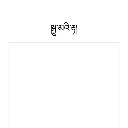
སྒྱུ་མའི་རྟ།