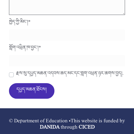
ཁྱེད་ཀྱི་མིང་།
*
གློག་འཕྲིན་ཁ་བྱང་།
*
རྗེས་སུ་དཔྱད་མཆན་འདེབས་ཆེད་མིང་དང་གློག་འཕྲིན་ཉར་ཚགས་བྱེད།.
© Department of Education •This website is funded by
DANIDA
through
CICED