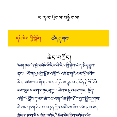
ཕ་ཡུལ་ཕྱོགས་བསྒྲིགས།
དཔེ་དེབ་ཀྱི་སྐོར།
ཚོད་རྒྱུགས།
ཆེད་བརྗོད།
༄༅། །བཙན་བྱོལ་བོད་མིའི་གཞི་རིམ་གྱི་ཤེས་ཡོན་སྲིད་བྱུས་
ནང་། “ལོ་གསུམ་གྱི་སྔོན་འགྲོའ་ིའཛིན་གྲྭའི་ལམ་སྲོལ་བོད་
མིར་འཚམས་པ་ཞིག་གསར་གཏོད་མ་བྱུང་བར་མོན་ཊེ་སོ་རིའི་
ལམ་ལུགས་ལག་བསྟར་བྱ་རྒྱུ།” ཞེས་གསུངས་པ་ལྟར། སྔོན་
འགྲོའ་ིསློབ་གྲྭ་མང་ཆེ་བས་ལག་ལེན་ཁྲོད་ཤོག་བྱང་སྤྱོད་ཤུགས་
ཆེ་ཡང་། ཁག་ཅིག་ལ་མཐུན་རྐྱེན་འཛོམས་མིན་ཙམ་དུ་མ་ཟད།
སློབ་གྲྭ་ཁག་གིས་སྔོན་འགྲོའ་ིསློབ་དེབ་ཅིག་དགོས་པའི་