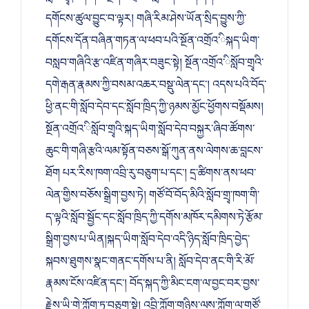
དགོངས་ཚུལ་བྱུང་བ་ལྟར། གཞི་རིམ་ཤེས་ཡོན་སྲིད་བྱུས་ཀྱི་
དགོངས་དོན་བཞིན་གཏན་ལ་ཕབ་པའི་སྔོན་འགྲོའ་ིསྐད་ཡིག་
བསླབ་གཞིའི་རྩ་འཛིན་གཞིར་བཟུང་སྟེ། སྔོན་འགྲོའ་ིསློབ་གྲྭའི་
དགེ་རྒན་རྣམས་ཀྱི་བསམ་འཆར་བསྡུ་ལེན་དང་། འདས་པའི་བོད་
ཕྱི་ནང་གི་སློབ་དེབ་དང་སློབ་ཁྲིད་ཀྱི་ཉམས་མྱོང་ཕྱོགས་བསྡོམས།
སྔོན་འགྲོའ་ིསློབ་གྲྭའི་སྐད་ཡིག་སློབ་དེབ་བསྐྱར་ཞིབ་ཚོགས་
ཆུང་གི་གཞི་རྩའི་ལམ་སྟོན་བཅས་སྒོ་ཀུན་ནས་ལེགས་ཆ་བླངས་
ཐོག པར་རིས་ཁག་འབྲི་རུ་བཅུག་པ་དང་། དྲ་ཚིགས་ནས་ཕབ་
ལེན་གྱིས་བཅོས་སྒྲིག་བྱས་ཏེ། གཙོ་བོ་བོད་མིའི་སློབ་གྲྭ་ཁག་གི་
ད་ལྟའི་སློབ་སྦྱོང་དང་སློབ་ཁྲིད་ཀྱི་དགོས་མཁོར་དམིགས་ཏེ་རྩོམ་
སྒྲིག་བྱས་པ་ཡིན།སྐད་ཡིག་སློབ་དེབ་འདི་ཉིད་སློབ་ཁྲིད་བྱེད་
སྐབས་ཐུགས་སྣང་གནང་དགོས་པ་ནི། སློབ་དེབ་ནང་གི་རི་མོ་
རྣམས་ངོས་འཛིན་དང་། བོད་སྐད་ཀྱི་མིང་ངག་ལ་བྱང་བར་བྱས་
རྗེས་ཡི་གེ་ཀློག་ཏུ་བཅུག་སྟེ། འབྲི་ཀློག་གཉིས་ལས་ཀློག་ལ་གཙོ་