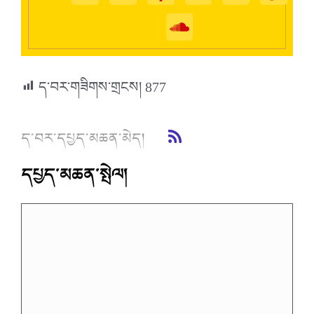
ད་བར་གཟིགས་གྲངས།
877
ད་བར་དཔྱད་མཆན་མེད།
དཔྱད་མཆན་སྤེལ།