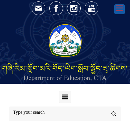
Skip to main content
གཞི་རིམ་སློབ་མའི་བོད་ཡིག་སློབ་སྦྱོང་དྲྭ་ཚིགས།
Department of Education, CTA