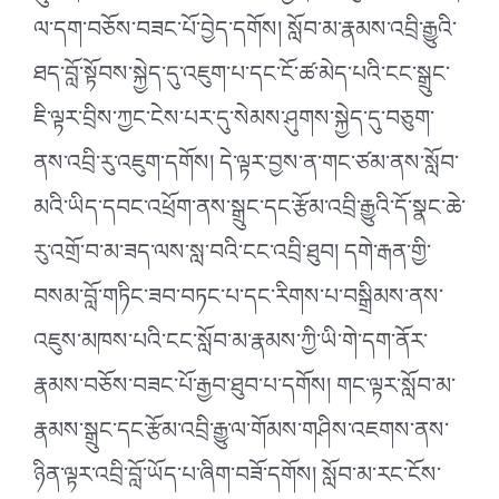
ལ་དག་བཅོས་བཟང་པོ་བྱེད་དགོས། སློབ་མ་རྣམས་འབྲི་རྒྱུའི་
ཐད་བློ་སྟོབས་སྐྱེད་དུ་འཇུག་པ་དང་ངོ་ཚ་མེད་པའི་ངང་སྒྲུང་
ཇི་ལྟར་བྲིས་ཀྱང་ངེས་པར་དུ་སེམས་ཤུགས་སྐྱེད་དུ་བཅུག་
ནས་འབྲི་རུ་འཇུག་དགོས། དེ་ལྟར་བྱས་ན་གང་ཙམ་ནས་སློབ་
མའི་ཡིད་དབང་འཕྲོག་ནས་སྒྲུང་དང་རྩོམ་འབྲི་རྒྱུའི་དོ་སྣང་ཆེ་
རུ་འགྲོ་བ་མ་ཟད་ལས་སླ་བའི་ངང་འབྲི་ཐུབ། དགེ་རྒན་གྱི་
བསམ་བློ་གཏིང་ཟབ་བཏང་པ་དང་རིགས་པ་བསྒྲིམས་ནས་
འཇུས་མཁས་པའི་ངང་སློབ་མ་རྣམས་ཀྱི་ཡི་གེ་དག་ནོར་
རྣམས་བཅོས་བཟང་པོ་རྒྱབ་ཐུབ་པ་དགོས། གང་ལྟར་སློབ་མ་
རྣམས་སྒྲུང་དང་རྩོམ་འབྲི་རྒྱུ་ལ་གོམས་གཤིས་འཇགས་ནས་
ཉིན་ལྟར་འབྲི་བློ་ཡོད་པ་ཞིག་བཟོ་དགོས། སློབ་མ་རང་ངོས་