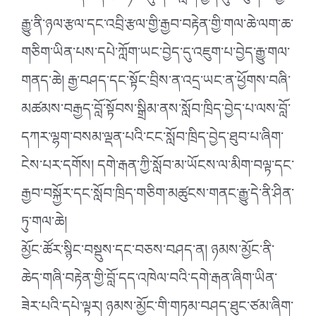
རྒྱུ་ནི་ཉལ་རྩལ་དང་འབྲི་རྩལ་གྱི་རྒྱབ་བརྟེན་གྱི་གལ་ཆེ་ལག་ཆ་
གཅིག་ཡིན་པས་དཔེ་ཀློག་ཡང་བྱེད་དུ་འཇུག་པ་བྱེད་རྒྱུ་གལ་
གནད་ཆེ། རྒྱ་བཤད་དང་སྟོང་བྲིས་ན་འདྲ་ཡང་ན་ཕྱོགས་བཞི་
མཚམས་བརྒྱད་བློ་སྟོབས་སྒྲིམ་ནས་སློབ་ཁྲིད་བྱེད་པ་ལས་བློ་
དཀར་ལྷག་བསམ་ལྡན་པའི་ངང་སློབ་ཁྲིད་བྱེད་ཐུབ་པ་ཞིག་
ངེས་པར་དགོས། དགེ་རྒན་ཀྱི་སློབ་མ་ཡོངས་ལ་མིག་བལྟ་དང་
རྒྱབ་བསྐྱོར་དང་སློབ་ཁྲིད་གཅིག་མཚུངས་གནང་རྒྱུ་དེ་ནི་ཤིན་
ཏུ་གལ་ཆེ།
མྱོང་ཚོར་སྙིང་བསྡུས་དང་བཅས་བཤད་ན། ཉམས་མྱོང་ནི་
ཆེད་གཞི་བརྟེན་གྱི་བློ་དད་འཁེལ་བའི་དགེ་རྒན་ཞིག་ཡིན་
ཟེར་པའི་དཔེ་ལྟར། ཉམས་མྱོང་གི་གཏམ་བཤད་ཐུང་ཙམ་ཞིག་