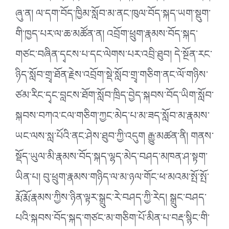
ཞུ་ན། ལ་དག་བོད་ཁྱིམ་སློབ་མ་ནང་ཁུལ་བོད་སྐད་ཡག་སྡུག་
གི་ཁྱད་པར་ལ་ཆ་མཚོན་ན། འབྲོག་ཕྲུག་རྣམས་བོད་སྐད་
གཙང་བཞིན་དྭངས་པ་དང་ལེགས་པར་འབྲི་ཐུབ། དེ་སྔོན་རང་
ཉིད་སློབ་གྲྭ་ཐོན་རྗེས་འབྲོག་སྡེ་སློབ་གྲྭ་གཅིག་ནང་ལོ་གཉིས་
ཙམ་རིང་དྭང་བླངས་ཐོག་སློབ་ཁྲིད་བྱེད་སྐབས་བོད་ཡིག་སློབ་
སྐབས་བཀའ་ངལ་གཅིག་ཀྱང་མེད་པ་མ་ཟད་སློབ་མ་རྣམས་
ཡང་ལས་སླ་པོའི་ནང་ཤེས་ཐུབ་ཀྱི་འདུག རྒྱུ་མཚན་ནི། གནས་
སྡོད་ཡུལ་མི་རྣམས་བོད་སྐད་ལྷད་མེད་བཤད་མཁན་ཤ་སྟག་
ཡིན་པ། བུ་ཕྲུག་རྣམས་གཉིད་ལ་མ་ཉལ་གོང་ཕ་མའམ་སྤོ་སྤོ་
རྨོ་རྨོ་རྣམས་ཀྱིས་ཉིན་ལྟར་སྒྲུང་རེ་བཤད་ཀྱི་རེད། སྒྲུང་བཤད་
པའི་སྐབས་བོད་སྐད་གཙང་མ་གཅིག་པོ་མིན་པ་བརྡ་སྙིང་གི་