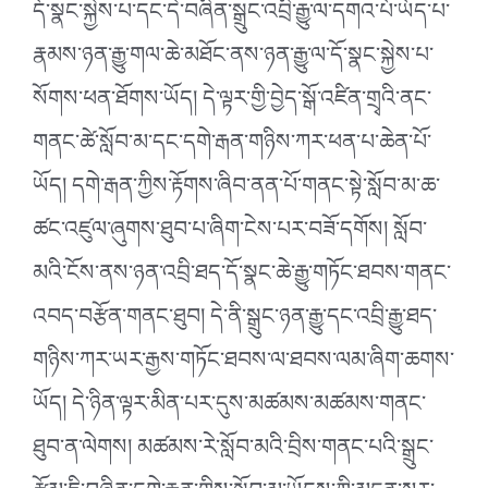
དོ་སྣང་སྐྱེས་པ་དང་དེ་བཞིན་སྒྲུང་འབྲི་རྒྱུ་ལ་དགའ་པོ་ཡོད་པ་
རྣམས་ཉན་རྒྱུ་གལ་ཆེ་མཐོང་ནས་ཉན་རྒྱུ་ལ་དོ་སྣང་སྐྱེས་པ་
སོགས་ཕན་ཐོགས་ཡོད། དེ་ལྟར་གྱི་བྱེད་སྒོ་འཛིན་གྲྭའི་ནང་
གནང་ཚེ་སློབ་མ་དང་དགེ་རྒན་གཉིས་ཀར་ཕན་པ་ཆེན་པོ་
ཡོད། དགེ་རྒན་ཀྱིས་རྟོགས་ཞིབ་ནན་པོ་གནང་སྟེ་སློབ་མ་ཆ་
ཚང་འཛུལ་ཞུགས་ཐུབ་པ་ཞིག་ངེས་པར་བཟོ་དགོས། སློབ་
མའི་ངོས་ནས་ཉན་འབྲི་ཐད་དོ་སྣང་ཆེ་རྒྱུ་གཏོང་ཐབས་གནང་
འབད་བརྩོན་གནང་ཐུབ། དེ་ནི་སྒྲུང་ཉན་རྒྱུ་དང་འབྲི་རྒྱུ་ཐད་
གཉིས་ཀར་ཡར་རྒྱས་གཏོང་ཐབས་ལ་ཐབས་ལམ་ཞིག་ཆགས་
ཡོད། དེ་ཉིན་ལྟར་མིན་པར་དུས་མཚམས་མཚམས་གནང་
ཐུབ་ན་ལེགས། མཚམས་རེ་སློབ་མའི་བྲིས་གནང་པའི་སྒྲུང་