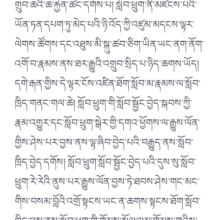
གྲུབ་ཆའི་ཆ་རྐྱེན་ཚང་དགོས་པ། སློབ་ཕྲུག་ནི་མཛངས་པའི་
ཡོན་ཏན་དཔག་ཏུ་མེད་པའི་ཉི་འོད་ཀྱི་འཛུམ་མདངས་ལྟར་
ལེགས་ཚོགས་དང་འཐུས་མི་སྐུ་ཚབ་ཅིག་ཡིན་ཡང་ནག་ནོག་
འགོ་བ་རྣམས་ནས་ཐར་རྒྱུའི་འགྲུབ་སྲིད་པ་ཉིད་ཆགས་ཡོད།
དགེ་རྒན་གྱིས་དེ་ལྟར་ངོས་འཛིན་ཐོག་སློབ་མ་རྣམས་ལ་སློབ་
ཁྲིད་གནང་གལ་ཆེ། སློབ་ཕྲུག་གི་སློབ་སྦྱོང་བྱེད་སྐབས་ཀྱི་
རྣམ་འགྱུར་དང་སློབ་ཕྲུག་སྒེར་གྱི་དགའ་ཕྱོགས་ལ་རྒྱུས་ལོན་
གྱིས་ཤེས་པར་བྱས་ནས་ལྟ་ཞིབ་བྱེད་པའི་བརྒྱུད་ནས་སློབ་
ཁྲིད་བྱེད་དགོས། སློབ་ཕྲུག་སློབ་སྦྱོང་བྱེད་པའི་དུས་སུ་སློབ་
ཕྲུག་རེ་རེའི་ནུས་པར་རྒྱུས་ལོན་བྱས་ཏེ་ཐབས་ཤེས་གང་མང་
གིས་བསམ་བློའི་འགྲོ་སྟངས་ཡང་ན་ཆགས་སྟངས་ཐོག་སློབ་