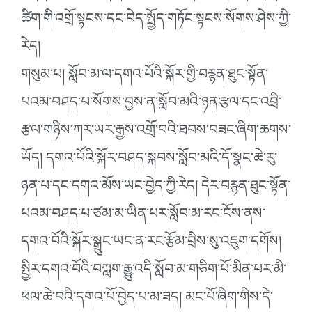
ཚིག་གི་འགྲོ་སྟངས་དང་བེད་སྤྱོད་གཏོང་སྟངས་སོགས་ཤེས་ཀྱི་
རེད།
གསུམ་པ། སློབ་མ་ལ་དགའ་པོའི་སྐོར་གྱི་བརྙན་ཐུང་སྟོན་
པའམ་བཤད་པ་སོགས་བྱས་ན་སློབ་མའི་ཉན་རྩལ་དང་འབྲི་
རྩལ་གཉིས་ཀར་ཡར་རྒྱས་འགྲོ་བའི་ཐབས་བཟང་ཞིག་ཆགས་
ཡོད། དགའ་པོའི་སྐོར་བཤད་སྐབས་སློབ་མའི་དོ་སྣང་ཆེ་རུ་
ཉན་པ་དང་དགའ་མོས་ཡང་བྱེད་ཀྱི་རེད། དེར་བརྙན་ཐུང་སྟོན་
པའམ་བཤད་པ་ཙམ་མ་ཡིན་པར་སློབ་མ་རང་ངོས་ནས་
དགའ་བོའི་སྐོར་སྒྲུང་ཡང་ན་རང་རྩོམ་བྲིས་སུ་འཇུག་དགོས།
སྤྱིར་དགའ་བོའི་བཀླག་རྒྱུ་འདི་སློབ་མ་གཅིག་པོ་མིན་པར་མི་
ཕལ་ཆེ་བའི་དགའ་པོ་བྱེད་པ་མ་ཟད། མང་པོ་ཞིག་གིས་དེ་