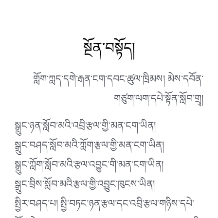
སྔོན་བསྟོད།
གློག་ཀླད་དགེ་རྒན་ངག་དབང་ཚུལ་ཁྲིམས། མེས་དབོན་
གཙུག་ལག་དཔེ་སྟོན་སློབ་གྲྭ།
སྒྲུང་ཉན་སློབ་མའི་འབྲི་རྩལ་གྱི་མན་ངག་ཡིན།
སྒྲུང་བཤད་སློབ་མའི་ཀློག་རྩལ་གྱི་མན་ངག་ཡིན།
སྒྲུང་ཀློག་སློབ་མའི་རྩལ་འབྱུང་གི་མན་ངག་ཡིན།
སྒྲུང་བྲིས་སློབ་མའི་རྩལ་གྱི་འབྱུང་ཁུངས་ཡིན།
སྤྱིར་བཤད་པ། སྤྱི་བཏང་ཉན་རྩལ་དང་འབྲི་རྩལ་གཉིས་དཔེ་