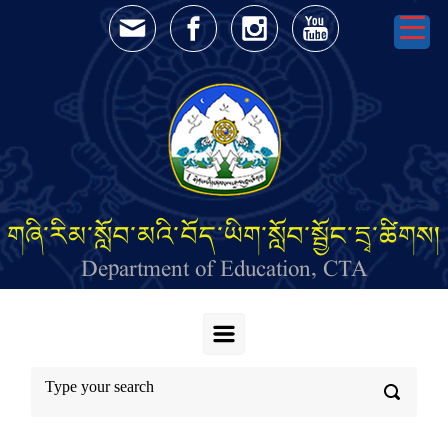
Skip to main content
གཞི་རིམ་སློབ་མའི་བོད་ཡིག་སློབ་སྦྱོང་དྲྭ་ཚིགས།
Department of Education, CTA