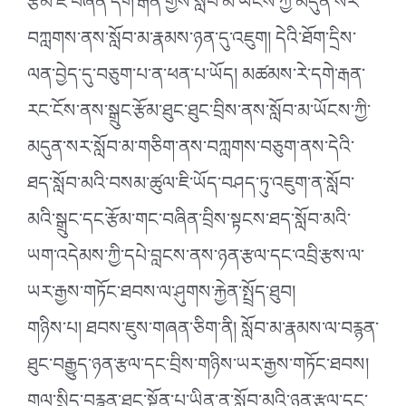
རྩོམ་ཇི་བཞིན་དགེ་རྒན་གྱིས་སློབ་མ་ཡོངས་ཀྱི་མདུན་སར་
བཀླགས་ནས་སློབ་མ་རྣམས་ཉན་དུ་འཇུག། དེའི་ཐོག་དྲིས་
ལན་བྱེད་དུ་བཅུག་པ་ན་ཕན་པ་ཡོད། མཚམས་རེ་དགེ་རྒན་
རང་ངོས་ནས་སྒྲུང་རྩོམ་ཐུང་ཐུང་བྲིས་ནས་སློབ་མ་ཡོངས་ཀྱི་
མདུན་སར་སློབ་མ་གཅིག་ནས་བཀླགས་བཅུག་ནས་དེའི་
ཐད་སློབ་མའི་བསམ་ཚུལ་ཇི་ཡོད་བཤད་ཏུ་འཇུག་ན་སློབ་
མའི་སྒྲུང་དང་རྩོམ་གང་བཞིན་བྲིས་སྟངས་ཐད་སློབ་མའི་
ཡག་འདེམས་ཀྱི་དཔེ་བླངས་ནས་ཉན་རྩལ་དང་འབྲི་རྩས་ལ་
ཡར་རྒྱས་གཏོང་ཐབས་ལ་ཤུགས་རྐྱེན་སྤྲོད་ཐུབ།
གཉིས་པ། ཐབས་ཇུས་གཞན་ཅིག་ནི། སློབ་མ་རྣམས་ལ་བརྙན་
ཐུང་བརྒྱུད་ཉན་རྩལ་དང་བྲིས་གཉིས་ཡར་རྒྱས་གཏོང་ཐབས།
གལ་སྲིད་བརྙན་ཐུང་སྟོན་པ་ཡིན་ན་སློབ་མའི་ཉན་རྩལ་དང་