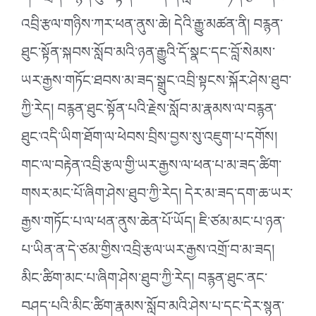
འབྲི་རྩལ་གཉིས་ཀར་ཕན་ནུས་ཆེ། དེའི་རྒྱུ་མཚན་ནི། བརྙན་
ཐུང་སྟོན་སྐབས་སློབ་མའི་ཉན་རྒྱུའི་དོ་སྣང་དང་བློ་སེམས་
ཡར་རྒྱས་གཏོང་ཐབས་མ་ཟད་སྒྲུང་འབྲི་སྟངས་སྐོར་ཤེས་ཐུབ་
ཀྱི་རེད། བརྙན་ཐུང་སྟོན་པའི་རྗེས་སློབ་མ་རྣམས་ལ་བརྙན་
ཐུང་འདི་ཡིག་ཐོག་ལ་ཕེབས་བྲིས་བྱས་སུ་འཇུག་པ་དགོས།
གང་ལ་བརྟེན་འབྲི་རྩལ་གྱི་ཡར་རྒྱས་ལ་ཕན་པ་མ་ཟད་ཚིག་
གསར་མང་པོ་ཞིག་ཤེས་ཐུབ་ཀྱི་རེད། དེར་མ་ཟད་དག་ཆ་ཡར་
རྒྱས་གཏོང་པ་ལ་ཕན་ནུས་ཆེན་པོ་ཡོད། ཇི་ཙམ་མང་པ་ཉན་
པ་ཡིན་ན་དེ་ཙམ་གྱིས་འབྲི་རྩལ་ཡར་རྒྱས་འགྲོ་བ་མ་ཟད།
མིང་ཚིག་མང་པ་ཞིག་ཤེས་ཐུབ་ཀྱི་རེད། བརྙན་ཐུང་ནང་
བཤད་པའི་མིང་ཚིག་རྣམས་སློབ་མའི་ཤེས་པ་དང་དེར་སྙན་