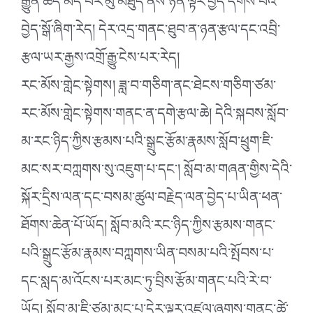
རྒྱུན་ཆད་མེད་པར་མུ་མཐུད་ནས་ཉིན་ལྟར་བྱེད་དགོས་པའི་
བྱེད་སྒོ་ཞིག་རེད། དེར་འདྲ་གནང་ཐུབ་ན་ཉན་རྩལ་དང་འབྲི་
རྩལ་ཡར་རྒྱས་འགྲོ་རྒྱུ་ངེས་པར་རེད།
རང་མོས་གླེང་སྟེགས། ཟླ་བ་གཅིག་ནང་ཐེངས་གཅིག་ཙམ་
རང་མོས་གླེང་སྟེགས་གནང་ན་དགེ་རྩལ་ཆེ། དེའི་སྐབས་སློབ་
མ་རང་ཉིད་ཀྱིས་རྩམས་པའི་སྒྲུང་རྩོམ་རྣམས་སློབ་ཕྲུག་ཇི་
མང་སར་བཀླགས་སུ་འཇུག་པ་དང་། སློབ་མ་གཞན་གྱིས་དེའི་
སྐོར་དྲིས་ལན་དང་བསམ་ཚུལ་བརྗེད་ལན་བྱེད་པ་ཡིན་ཕན་
ཐོགས་ཆེན་པོ་ཡོད། སློབ་མའི་རང་ཉིད་ཀྱིས་རྩམས་གནང་
པའི་སྒྲུང་རྩོམ་རྣམས་བཀླགས་ཡིན་བསམ་པའི་སྤོབས་པ་
དང་སླད་མ་འོངས་པར་མང་ཏུ་བྲིས་རྩོམ་གནང་པའི་རེ་བ་
ཡོད། སློབ་མ་ཇི་ཙམ་མང་པ་དེར་ལྟར་འཛུལ་ཞུགས་གནང་ཚེ་