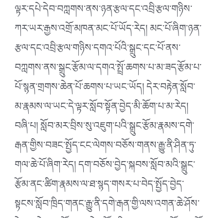
ལྟར་དཔེ་དེབ་བཀླགས་ནས་ཉན་རྩལ་དང་འབྲི་རྩལ་གཉིས་
ཀར་ཡར་རྒྱས་འགྲོ་མཁན་མང་པོ་ཡོད་རེད། མང་པོ་ཞིག་ཉན་
རྩལ་དང་འབྲི་རྩལ་གཉིས་དགའ་པོའི་སྒྲུང་དང་པོ་ནས་
བཀླགས་ནས་སྒྲུང་རྩོམ་ལ་དགའ་སྤྲོ་ཆགས་པ་མ་ཟད་རྩོམ་པ་
པོ་སྙན་གྲགས་ཆེན་པོ་ཆགས་པ་ཡང་ཡོད། དེར་བརྟེན་སློབ་
མ་རྣམས་ལ་ཡང་དེ་ལྟར་སློབ་སྟོན་བྱེད་མི་ཆོག་པ་མ་རེད།
བཞི་པ། སློབ་མར་བྲིས་སུ་འཇུག་པའི་སྒྲུང་རྩོམ་རྣམས་དགེ་
རྒན་གྱིས་བཟང་སྤྱོད་ངང་ལེགས་བཅོས་གནས་རྒྱུ་ནི་ཤིན་ཏུ་
གལ་ཆེ་པོ་ཞིག་རེད། དག་བཅོས་བྱེད་སྐབས་སློབ་མའི་སྒྲུང་
རྩོམ་ནང་ཚིག་རྣམས་ལ་ཐ་སྙད་གསར་པ་བེད་སྤྱོད་བྱེད་
སྟངས་སློབ་ཁྲིད་གནང་རྒྱུ་ནི་དགེ་རྒན་གྱི་ལས་འགན་ཆེ་ཤོས་