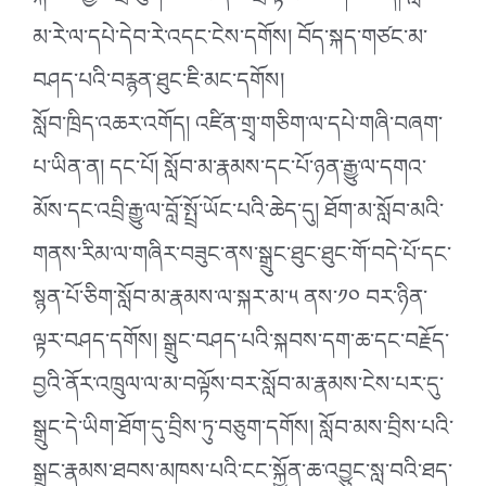
མ་རེ་ལ་དཔེ་དེབ་རེ་འདང་ངེས་དགོས། བོད་སྐད་གཙང་མ་
བཤད་པའི་བརྙན་ཐུང་ཇི་མང་དགོས།
སློབ་ཁྲིད་འཆར་འགོད། འཛིན་གྲྭ་གཅིག་ལ་དཔེ་གཞི་བཞག་
པ་ཡིན་ན། དང་པོ། སློབ་མ་རྣམས་དང་པོ་ཉན་རྒྱུ་ལ་དགའ་
མོས་དང་འབྲི་རྒྱུ་ལ་བློ་སྤྲོ་ཡོང་པའི་ཆེད་དུ། ཐོག་མ་སློབ་མའི་
གནས་རིམ་ལ་གཞིར་བཟུང་ནས་སྒྲུང་ཐུང་ཐུང་གོ་བདེ་པོ་དང་
སྙན་པོ་ཅིག་སློབ་མ་རྣམས་ལ་སྐར་མ་༥ ནས་༡༠ བར་ཉིན་
ལྟར་བཤད་དགོས། སྒྲུང་བཤད་པའི་སྐབས་དག་ཆ་དང་བརྗོད་
བྱའི་ནོར་འཁྲུལ་ལ་མ་བལྟོས་བར་སློབ་མ་རྣམས་ངེས་པར་དུ་
སྒྲུང་དེ་ཡིག་ཐོག་དུ་བྲིས་ཏུ་བཅུག་དགོས། སློབ་མས་བྲིས་པའི་
སྒྲུང་རྣམས་ཐབས་མཁས་པའི་ངང་སྐྱོན་ཆ་འབྱུང་སླ་བའི་ཐད་