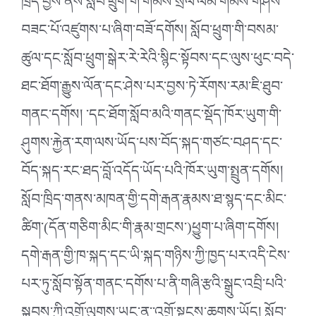
ཁྲིད་བྱས་ནས་སློབ་ཕྲུག་གི་གོམས་སྲོལ་ལམ་གོམས་གཤིས་
བཟང་པོ་འཛུགས་པ་ཞིག་བཟོ་དགོས། སློབ་ཕྲུག་གི་བསམ་
ཚུལ་དང་སློབ་ཕྲུག་སྒེར་རེ་རེའི་སྙིང་སྟོབས་དང་ལུས་ཕུང་བདེ་
ཐང་ཐོག་རྒྱུས་ལོན་དང་ཤེས་པར་བྱས་ཏེ་རོགས་རམ་ཇི་ཐུབ་
གནང་དགོས། ་དང་ཐོག་སློབ་མའི་གནང་སྡོད་ཁོར་ཡུག་གི་
ཤུགས་རྐྱེན་རག་ལས་ཡོད་པས་བོད་སྐད་གཙང་བཤད་དང་
བོད་སྐད་རང་ཐད་བློ་འདོད་ཡོད་པའི་ཁོར་ཡུག་སྤྲུན་དགོས།
སློབ་ཁྲིད་གནས་མཁན་གྱི་དགེ་རྒན་རྣམས་ཐ་སྙད་དང་མིང་
ཚིག་(དོན་གཅིག་མིང་གི་རྣམ་གྲངས་)ཕྱུག་པ་ཞིག་དགོས།
དགེ་རྒན་གྱི་ཁ་སྐད་དང་ཡི་སྐད་གཉིས་ཀྱི་ཁྱད་པར་འདི་ངེས་
པར་ཏུ་སློབ་སྟོན་གནང་དགོས་པ་ནི་གཞི་རྩའི་སྒྲུང་འབྲི་པའི་
སྐབས་ཀྱི་འགྲོ་ལུགས་ཡང་ན་་འགྲོ་སྟངས་ཆགས་ཡོད། སློབ་