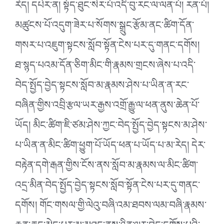
རེད། དཔེར་ན། སྟོད་ཐུང་སེར་པོ་འདི་བུ་རང་ལ་ལན་པོ། རན་པོ།
མཚུངས་པོ་འདུག་ཟེར་པ་སོགས་སྒྲུང་རྩོམ་ནང་ཚིག་དོན་
གསར་པ་འཇུག་སྟངས་སློབ་སྟོན་ངེས་པར་དུ་གནང་དགོས།
ཐ་སྙད་པའམ་དོན་ཅིག་མིང་གི་རྣམས་གྲངས་ཞེས་པ་འདི་
བེད་སྤྱོད་བྱེད་སྟངས་སློབ་མ་རྣམས་ཤེས་པ་ཡིན་ན་རང་
བཞིན་གྱིས་འབྲི་རྩལ་ཡར་རྒྱས་འགྲོ་རྒྱུ་ལ་ཕན་ནུས་ཆེན་པོ་
ཡོད། མིང་ཚིག་ཇི་ཙམ་ཤེས་ཀྱང་བེད་སྤྱོད་བྱེད་སྟངས་མ་ཤེས་
པ་ཡིན་ན་མིང་ཚིག་ཕྱུག་པོ་ཡོད་ཕན་པ་ཡོད་པ་མ་རེད། དེར་
བརྟེན་དགེ་རྒན་གྱིས་ངོས་ནས་སློབ་མ་རྣམས་ལ་མིང་ཚིག་
འདྲ་མིན་བེད་སྤྱོད་བྱེད་སྟངས་སློབ་སྟོན་ངེས་པར་དུ་གནང་
དགོས། གོང་གསལ་གྱི་ལེའུ་བཞི་འམ་ཐབས་ལམ་བཞི་རྣམས་