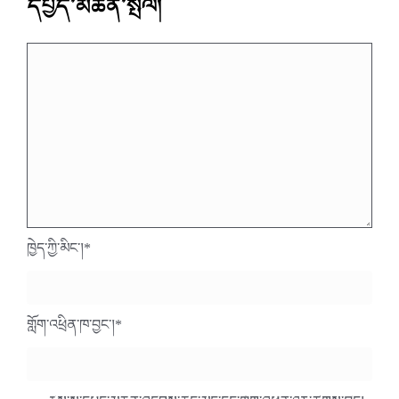
དཔྱད་མཆན་སྤེལ།
ཁྱེད་ཀྱི་མིང་།
*
གློག་འཕྲིན་ཁ་བྱང་།
*