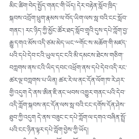
མིང་ཚིག་བེད་སྤྱོད་གནང་གི་ཡོད། དེར་བརྟེན་སློབ་ཁྲིད་
སྐབས་འབྲོག་ཕྲུག་རྣམས་ལ་བོད་ཡིག་ལས་སླ་བའི་ངང་སློབ་
གནང་། རང་ཉིད་ཀྱི་མྱོང་ཚོར་ཐད་སློབ་གྲྭའི་དུས་དཔེ་ཀློག་བྱ་
རྒྱུ་དགའ་མོས་འདི་ཙམ་མེད་ཡང་༸གོང་ས་མཆོག་གི་མཛད་
པའི་དཔེ་དེབ་ངའི་ཡུལ་དང་ངའི་མི་དམངས་ཐེངས་གཅིག་
བཀླགས་ནས་ངའི་ཡིད་དབང་འཕྲོག་ནས་དཔེ་དེབ་འདི་རང་
ཚར་ལྔ་བཀླགས་པ་ཡིན། ཚར་རེ་ལ་ནང་དོན་ལོག་ཁ་རེ་ཤར་
གྱི་འདུག དེ་ནས་ཨིན་ཇི་ནང་ཕབས་འགྱུར་གནང་པའི་དེབ་
འདི་ཀློག་སྐབས་ནང་དོན་ལས་སླ་བའི་ངང་དགོས་དོན་ཤེས་
ཐུབ་ཀྱི་འདུག དེ་ནས་བཟུང་ང་དཔེ་ཀློག་ལ་དགའ་བཞིན་སྤྲོ་
པའི་ངང་ཉིན་ལྟར་དཔེ་ཀློག་བྱེས་ཀྱི་ཡོད།