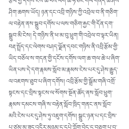
རྩལ་གྱི་དགོས་ངེས་ཆེ་པའི་ལག་ཆ་ཧ་ཅང་གལ་གནད་ཆེ་ཤོས་
ཤིག་ཆགས་ཡོད། ཉན་དང་འབྲི་གཉིས་ཀྱི་འབྲེལ་བ་ནི་གཅིག་
ལ་བརྟེན་ནས་སྒྲུབ་དགོས་པ་ལས་གཅིག་རྐྱང་གི་དོན་དག་
སྒྲུབ་མི་ངེས། དེ་གཉིས་ནི་ཕ་མ་བུ་ཕྲུག་གི་འབྲེལ་བ་ལྟར་ཡིན།
བརྡ་སྤྲོད་དང་ལེགས་བཤད་ལྗོན་དབང་གཉིས་ནི་འབྲི་རྩོམ་གྱི་
ཡིད་བཅོལ་ས་གདན་གྱི་དངོས་དགོས་ལག་ཆ་གལ་ཆེ་པ་ཞིག་
ཡིན་པས་དེ་དག་རྣམས་སློབ་མ་རྣམས་ངེས་པར་དུ་ཤེས་རྒྱུད་
ལ་འཇགས་ཐུབ་པ་ཞིག་དགོས། འབྲི་རྩོམ་གྱི་སྒྲོམ་གཞི་འགྲོ་
སྟངས་དང་བྲིས་སྟངས་ལ་སོགས་སྔོན་ཚོད་ནས་སློབ་ཕྲུག་
རྣམས་དམངས་གཞི་ས་བརྟེན་སློབ་ཁྲིད་གནང་ནས་སློབ་
མའི་ངེས་པར་དུ་ཤེས་ཏུ་འཇུག་དགོས། སྒྲུང་ཉན་པ་དང་བྲིས་
པ་ཙམ་མ་ཟད་འདིར་མཉམ་དུ་དཔེ་ཀློག་བྱེད་དུ་བཅུག་པ་བྱ་