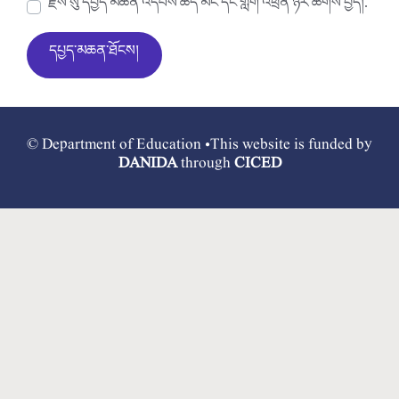
རྗེས་སུ་དཔྱད་མཆན་འདེབས་ཆེད་མིང་དང་གློག་འཕྲིན་ཉར་ཚགས་བྱེད།.
© Department of Education •This website is funded by
DANIDA
through
CICED