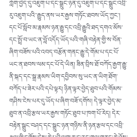
ཀློག་བྱེད་དུ་འཇུག་པ་དང་སྒྲུང་ཉན་དུ་འཇུག་པ་དང་སྒྲུང་འབྲི་
རུ་འཇུག་པའི་་རྒྱུད་ནས་ཡར་རྒྱས་གཏོང་ཐབས་ཡོད་ཀྱང་།
དང་པོ་སློབ་མ་རྣམས་ཉན་རྒྱུ་དང་འབྲི་རྒྱུའི་ཐད་དགའ་མོས་
དང་སྤྲོ་བ་ཡང་ན་བློ་འདོད་ཡོད་པའི་གཞི་བརྟེན་གྱི་ས་བོན་
ཞིག་བཟོས་པའི་འབད་བརྩོན་གནང་རྒྱུ་དེ་གོམ་པ་དང་པོ་
ཡང་ན་ཐབས་ལམ་དང་པོ་དེ་ཡིན། ཟིན་བྲིས་ཐོ་བཀོད་རྒྱག་རྒྱུ་
ནི་སྐད་དང་སྒྲ་རྣམས་ཡིག་དབྱིབས་སུ་ཡང་ན་ཡིག་ཐོག་
བཀོད་པ་ཟེར་པའི་དཔེ་ལྟར། ཉིན་ལྟར་བྱེད་ཐུབ་པའི་གོམས་
གཤིས་ངེས་པར་དུ་ཡོད་པ་ཞིག་བཟོ་དགོས། དེ་ལྟར་བྱེད་མ་
ཐུབ་ན་འབྲི་རྩལ་ཡར་རྒྱས་གཏོང་ཐུབ་པ་ཁག་པོ་རེད། དེར་
བརྟེན་སྒྲུང་བཤད་དང་སྒྲུང་ཉན་གཉིས་ནི་ཉན་རྩལ་དང་འབྲི་