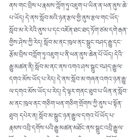
ནས་གང་བྲིས་པ་རྣམས་ཀློག་ཏུ་འཇུག་པ་ཡིན་ན་ཕན་ནུས་ཆེ་
པ་ཡོད། དེ་ནས་སློབ་མའི་ཉན་རྩལ་གྱི་ནུས་རྩལ་གང་ཡོད་
སློབ་མ་རེ་རེའི་ནུས་པ་དང་འཇོན་ཐང་ཐད་ཏོག་ཙམ་དགེ་རྒན་
གྱིས་ཤེས་ཀྱི་རེད། སློབ་མ་ནང་ཁུལ་ནང་སྒྲུང་བཤད་རྒྱུ་དང་
རྩོམ་བྲིས་བཀློག་ཏུ་འཇུག་པ་ནི་ཕན་ནུས་ཆེན་པོ་ཡོད། དེའི་
རྒྱུ་མཚན་ནི། སློབ་མ་ནང་ནས་འགའ་ཤས་སྒྲུང་བཤད་རྒྱུ་ལ་
དགའ་མོས་ཡོད་པ་རེད། དེ་ནས་སློབ་མ་གཞན་འགའ་ཉན་རྒྱུ་
ལ་དགའ་མོས་ཡོད་པ་རེད། དེ་ལྟར་གནང་ཐུབ་པ་ཡིན་ན་སློབ་
མ་ནང་ཁུལ་ནང་གཅིག་ཕན་གཅིག་གྲོགས་ཀྱི་ནུས་པ་སྟོན་
ཐུབ། དཔེར་ན། སློབ་མ་སྒྲུང་ཉན་རྒྱུ་ལ་དགའ་པོ་ཡོད་པ་
རྣམས་འབྲི་དགོས་པའི་རྒྱུ་མཚན་མཐོང་ནས་སྒྲུང་འབྲི་རྒྱུ་ལ་