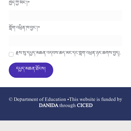
ཁྱེད་ཀྱི་མིང་།
*
གློག་འཕྲིན་ཁ་བྱང་།
*
རྗེས་སུ་དཔྱད་མཆན་འདེབས་ཆེད་མིང་དང་གློག་འཕྲིན་ཉར་ཚགས་བྱེད།.
© Department of Education •This website is funded by
DANIDA
through
CICED