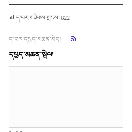
ད་བར་གཟིགས་གྲངས།
822
ད་བར་དཔྱད་མཆན་མེད།
དཔྱད་མཆན་སྤེལ།