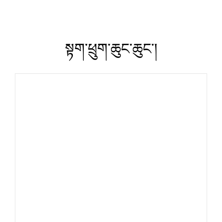
སྟག་ཕྲུག་ཆུང་ཆུང་།