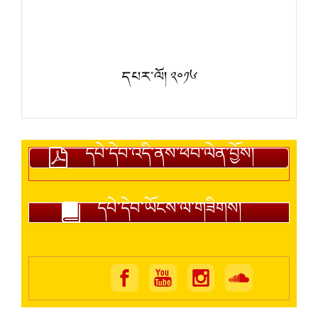
དཔར་ལོ། ༢༠༡༦
དཔེ་དེབ་འདི་ནས་ཕབ་ལེན་བྱོས།
དཔེ་དེབ་ཡོངས་ལ་གཟིགས།