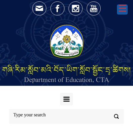
Skip to main content
གཞི་རིམ་སློབ་མའི་བོད་ཡིག་སློབ་སྦྱོང་དྲྭ་ཚིགས།
Department of Education, CTA