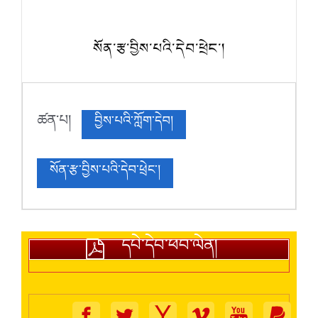
སོན་རྩ་བྱིས་པའི་དེབ་ཕྲེང་།
ཚན་པ།
བྱིས་པའི་ཀློག་དེབ།
སོན་རྩ་བྱིས་པའི་དེབ་ཕྲེང་།
དཔེ་དེབ་ཕབ་ལེན།