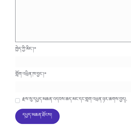
ཁྱེད་ཀྱི་མིང་།
*
གློག་འཕྲིན་ཁ་བྱང་།
*
རྗེས་སུ་དཔྱད་མཆན་འདེབས་ཆེད་མིང་དང་གློག་འཕྲིན་ཉར་ཚགས་བྱེད།.