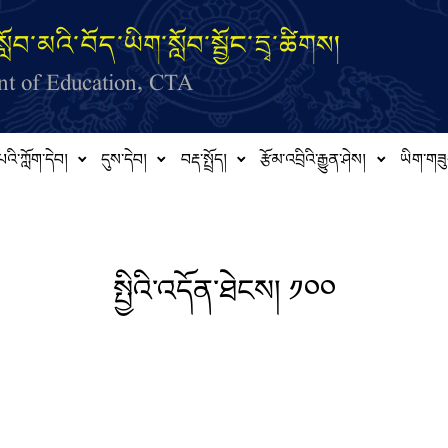
ློབ་མའི་བོད་ཡིག་སློབ་སྦྱོང་དྲྭ་ཚིགས།
t of Education, CTA
པའི་ཀློག་དེབ།
དུས་དེབ།
བརྡ་སྤྲོད།
རྩོམ་འབྲིའི་རྒྱུན་ཤེས།
ཡིག་གཟུ
སྤྱིའི་འདོན་ཐེངས། ༡༠༠