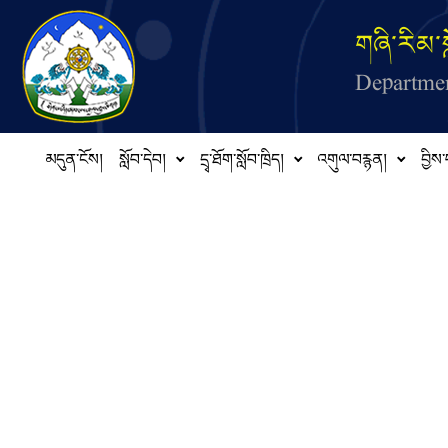
Skip to main content
གཞི་རིམ་ས
Departmen
མདུན་ངོས།
སློབ་དེབ།
དྲྭ་ཐོག་སློབ་ཁྲིད།
འགུལ་བརྙན།
བྱིས་