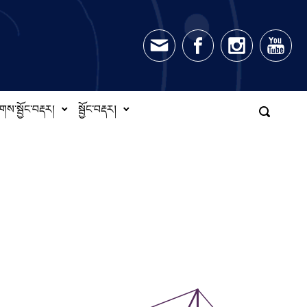
གས་སྦྱོང་བརྡར།
སྦྱོང་བརྡར།