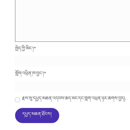
ཁྱེད་ཀྱི་མིང་།
*
གློག་འཕྲིན་ཁ་བྱང་།
*
རྗེས་སུ་དཔྱད་མཆན་འདེབས་ཆེད་མིང་དང་གློག་འཕྲིན་ཉར་ཚགས་བྱེད།.