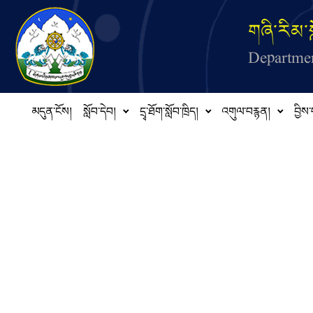
Skip to main content
གཞི་རིམ་ས
Departmen
མདུན་ངོས།
སློབ་དེབ།
དྲྭ་ཐོག་སློབ་ཁྲིད།
འགུལ་བརྙན།
བྱིས་