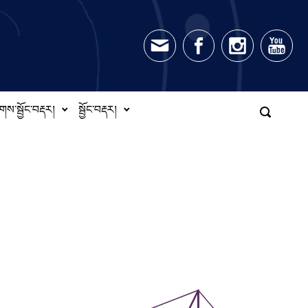
གས་སྦྱོང་བརྡར།
སྦྱོང་བརྡར།