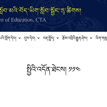
ློབ་མའི་བོད་ཡིག་སློབ་སྦྱོང་དྲྭ་ཚིགས།
t of Education, CTA
པའི་ཀློག་དེབ།
དུས་དེབ།
བརྡ་སྤྲོད།
རྩོམ་འབྲིའི་རྒྱུན་ཤེས།
ཡིག་གཟུ
སྤྱིའི་འདོན་ཐེངས། ༡༡༤