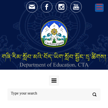
Skip to main content
གཞི་རིམ་སློབ་མའི་བོད་ཡིག་སློབ་སྦྱོང་དྲྭ་ཚིགས།
Department of Education, CTA