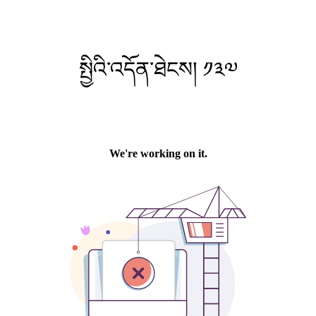
སྤྱིའི་འདོན་ཐེངས། ༡༣༧