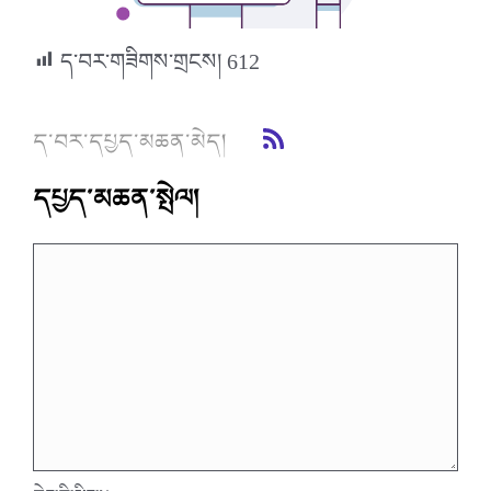
ད་བར་གཟིགས་གྲངས།
612
ད་བར་དཔྱད་མཆན་མེད།
དཔྱད་མཆན་སྤེལ།