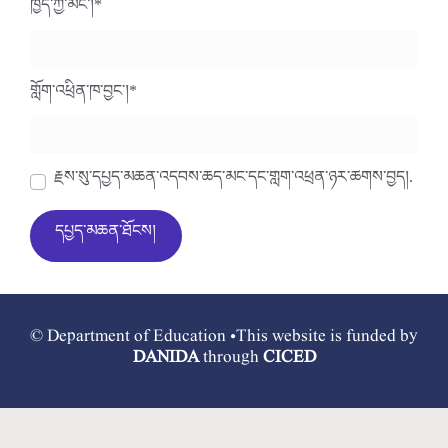
ཁྱེད་ཀྱི་མིང་།
*
གློག་འཕྲིན་ཁ་བྱང་།
*
རྗེས་སུ་དཔྱད་མཆན་འདེབས་ཆེད་མིང་དང་གློག་འཕྲིན་ཉར་ཚགས་བྱེད།.
© Department of Education •This website is funded by
DANIDA
through
CICED