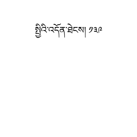
སྤྱིའི་འདོན་ཐེངས། ༡༣༩