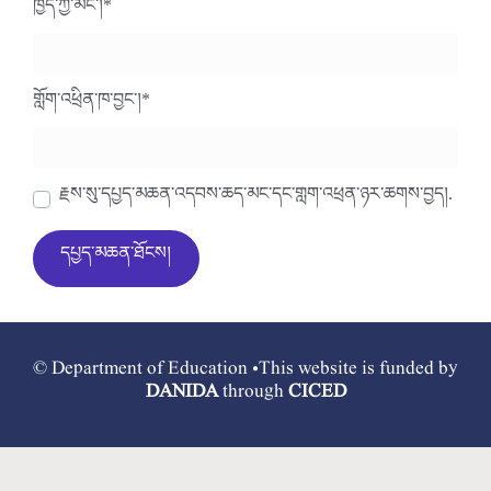
ཁྱེད་ཀྱི་མིང་།
*
གློག་འཕྲིན་ཁ་བྱང་།
*
རྗེས་སུ་དཔྱད་མཆན་འདེབས་ཆེད་མིང་དང་གློག་འཕྲིན་ཉར་ཚགས་བྱེད།.
© Department of Education •This website is funded by
DANIDA
through
CICED