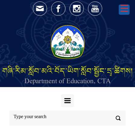
Skip to main content
གཞི་རིམ་སློབ་མའི་བོད་ཡིག་སློབ་སྦྱོང་དྲྭ་ཚིགས།
Department of Education, CTA