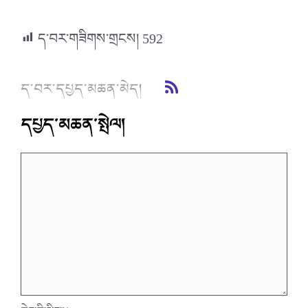
ད་བར་གཟིགས་གྲངས།
592
ད་བར་དཔྱད་མཆན་མེད།
དཔྱད་མཆན་སྤེལ།