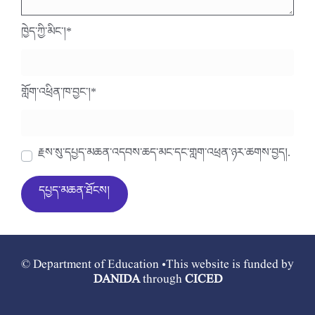
ཁྱེད་ཀྱི་མིང་།
*
གློག་འཕྲིན་ཁ་བྱང་།
*
རྗེས་སུ་དཔྱད་མཆན་འདེབས་ཆེད་མིང་དང་གློག་འཕྲིན་ཉར་ཚགས་བྱེད།.
© Department of Education •This website is funded by
DANIDA
through
CICED