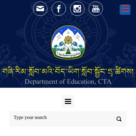
Skip to main content
གཞི་རིམ་སློབ་མའི་བོད་ཡིག་སློབ་སྦྱོང་དྲྭ་ཚིགས།
Department of Education, CTA