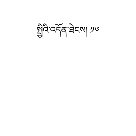
སྤྱིའི་འདོན་ཐེངས། ༡༦