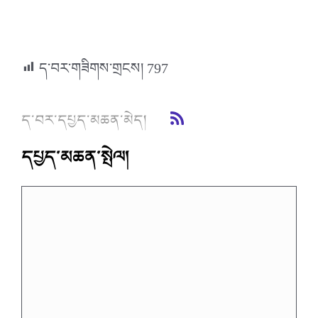
ད་བར་གཟིགས་གྲངས།
797
ད་བར་དཔྱད་མཆན་མེད།
དཔྱད་མཆན་སྤེལ།