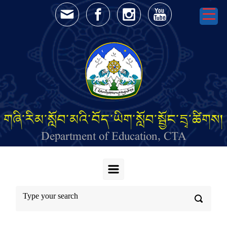
Skip to main content
གཞི་རིམ་སློབ་མའི་བོད་ཡིག་སློབ་སྦྱོང་དྲྭ་ཚིགས།
Department of Education, CTA