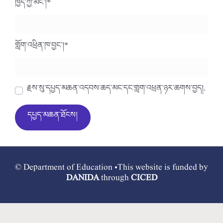
ཁྱེད་ཀྱི་མིང་།
*
གློག་འཕྲིན་ཁ་བྱང་།
*
རྗེས་སུ་དཔྱད་མཆན་འདེབས་ཆེད་མིང་དང་གློག་འཕྲིན་ཉར་ཚགས་བྱེད།.
© Department of Education •This website is funded by
DANIDA
through
CICED