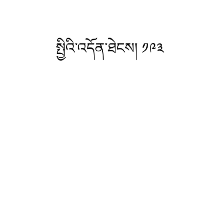
སྤྱིའི་འདོན་ཐེངས། ༡༩༣