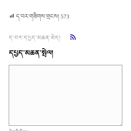
ད་བར་གཟིགས་གྲངས།
573
ད་བར་དཔྱད་མཆན་མེད།
དཔྱད་མཆན་སྤེལ།