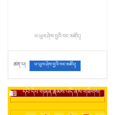
ཕ་ཡུལ་ཤེས་བྱའི་བང་མཛོད།
ཚན་པ།
ཕ་ཡུལ་ཤེས་བྱའི་བང་མཛོད།
དཔེ་དེབ་གཞན་རྣམས་འདི་ནས་གཟིགས།