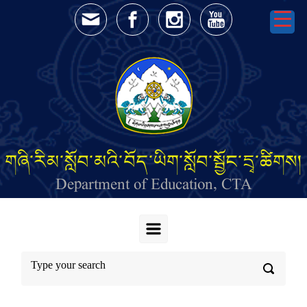
Skip to main content
གཞི་རིམ་སློབ་མའི་བོད་ཡིག་སློབ་སྦྱོང་དྲྭ་ཚིགས།
Department of Education, CTA