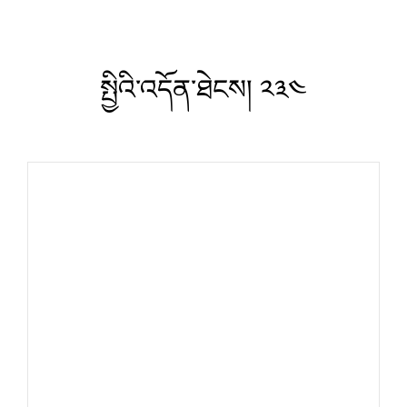
སྤྱིའི་འདོན་ཐེངས། ༢༣༤