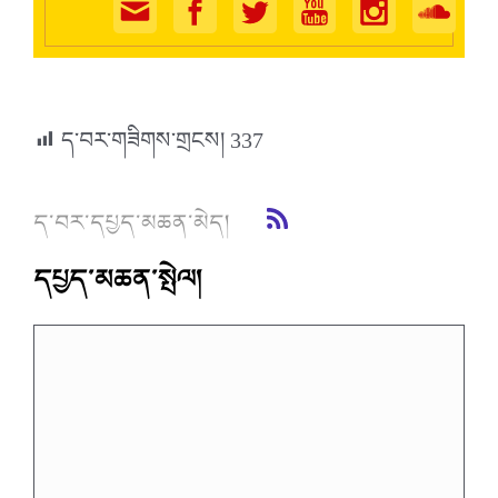
ད་བར་གཟིགས་གྲངས།
337
ད་བར་དཔྱད་མཆན་མེད།
དཔྱད་མཆན་སྤེལ།