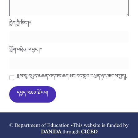
ཁྱེད་ཀྱི་མིང་།
*
གློག་འཕྲིན་ཁ་བྱང་།
*
རྗེས་སུ་དཔྱད་མཆན་འདེབས་ཆེད་མིང་དང་གློག་འཕྲིན་ཉར་ཚགས་བྱེད།.
© Department of Education •This website is funded by
DANIDA
through
CICED