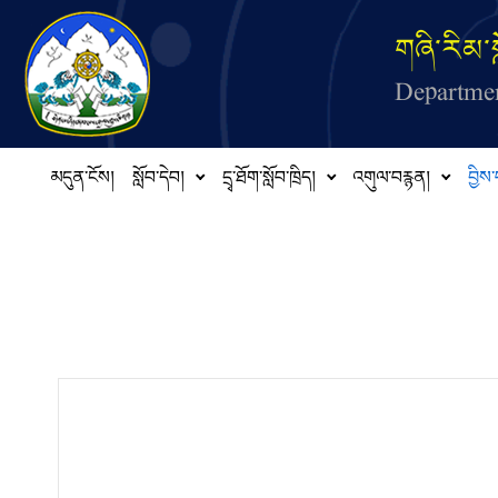
Skip to main content
གཞི་རིམ་ས
Departmen
མདུན་ངོས།
སློབ་དེབ།
དྲྭ་ཐོག་སློབ་ཁྲིད།
འགུལ་བརྙན།
བྱིས་