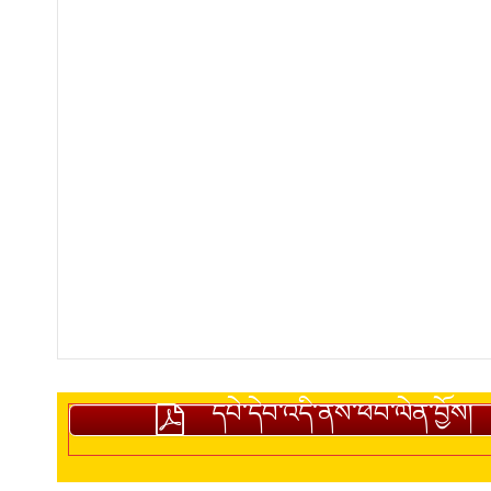
དཔེ་དེབ་འདི་ནས་ཕབ་ལེན་བྱོས།