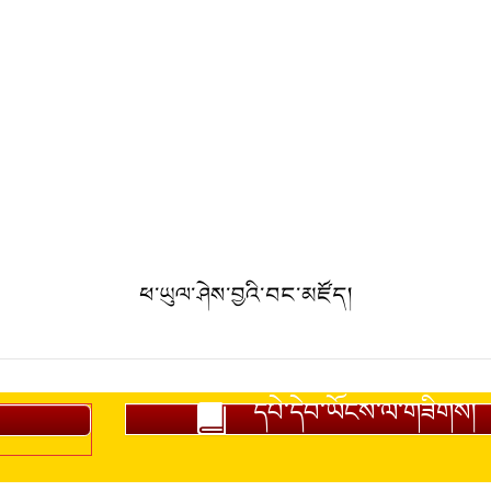
ཕ་ཡུལ་ཤེས་བྱའི་བང་མཛོད།
དཔེ་དེབ་ཡོངས་ལ་གཟིགས།