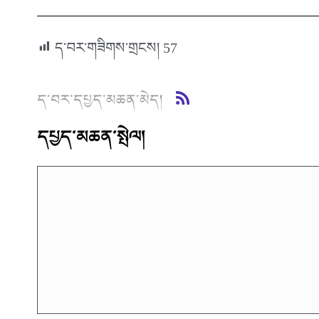
ད་བར་གཟིགས་གྲངས།
57
ད་བར་དཔྱད་མཆན་མེད།
དཔྱད་མཆན་སྤེལ།