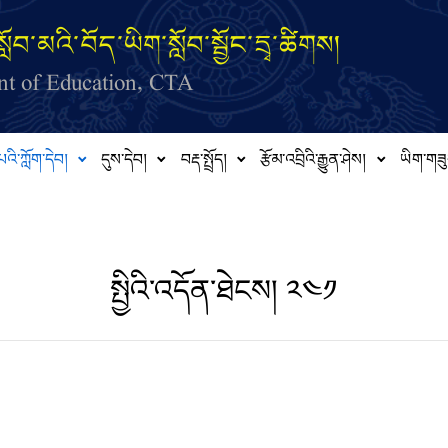
ློབ་མའི་བོད་ཡིག་སློབ་སྦྱོང་དྲྭ་ཚིགས།
t of Education, CTA
པའི་ཀློག་དེབ།
དུས་དེབ།
བརྡ་སྤྲོད།
རྩོམ་འབྲིའི་རྒྱུན་ཤེས།
ཡིག་གཟུ
སྤྱིའི་འདོན་ཐེངས། ༢༤༡