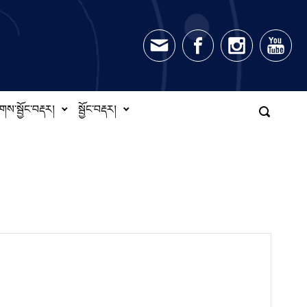
གས་སྦྱོང་བརྡར།
སྦྱོང་བརྡར།