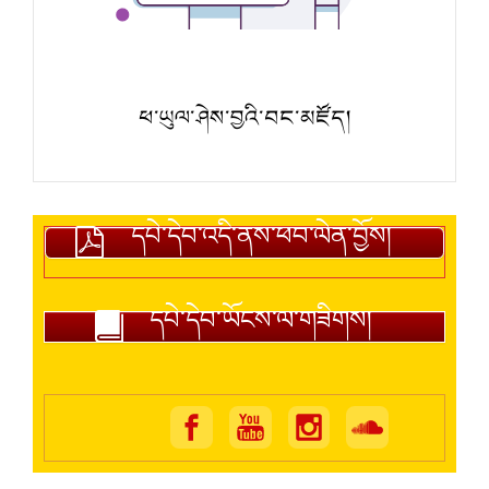
ཕ་ཡུལ་ཤེས་བྱའི་བང་མཛོད།
དཔེ་དེབ་འདི་ནས་ཕབ་ལེན་བྱོས།
དཔེ་དེབ་ཡོངས་ལ་གཟིགས།