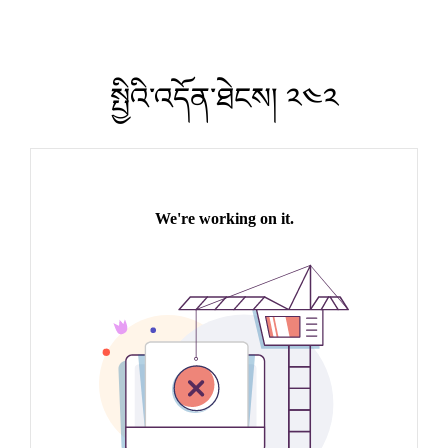
སྤྱིའི་འདོན་ཐེངས། ༢༤༢