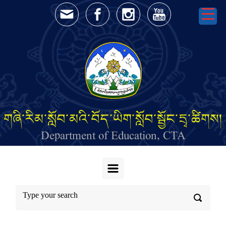
Skip to main content
གཞི་རིམ་སློབ་མའི་བོད་ཡིག་སློབ་སྦྱོང་དྲྭ་ཚིགས།
Department of Education, CTA