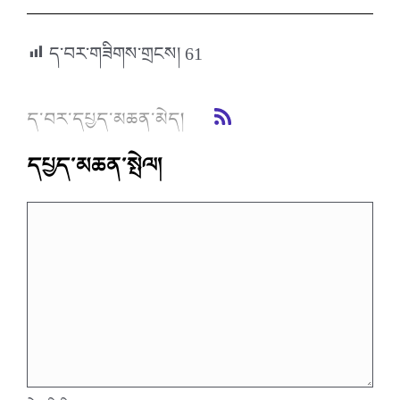
ད་བར་གཟིགས་གྲངས།
61
ད་བར་དཔྱད་མཆན་མེད།
དཔྱད་མཆན་སྤེལ།