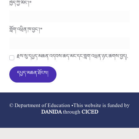
ཁྱེད་ཀྱི་མིང་།
*
གློག་འཕྲིན་ཁ་བྱང་།
*
རྗེས་སུ་དཔྱད་མཆན་འདེབས་ཆེད་མིང་དང་གློག་འཕྲིན་ཉར་ཚགས་བྱེད།.
© Department of Education •This website is funded by
DANIDA
through
CICED