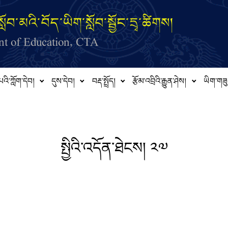
ློབ་མའི་བོད་ཡིག་སློབ་སྦྱོང་དྲྭ་ཚིགས།
t of Education, CTA
པའི་ཀློག་དེབ།
དུས་དེབ།
བརྡ་སྤྲོད།
རྩོམ་འབྲིའི་རྒྱུན་ཤེས།
ཡིག་གཟུ
སྤྱིའི་འདོན་ཐེངས། ༢༧