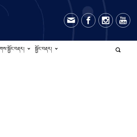
གས་སྦྱོང་བརྡར།
སྦྱོང་བརྡར།