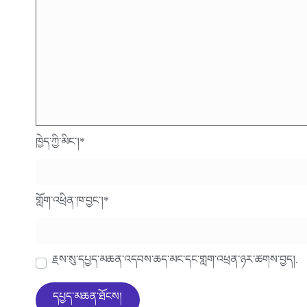
ཁྱེད་ཀྱི་མིང་།
*
གློག་འཕྲིན་ཁ་བྱང་།
*
རྗེས་སུ་དཔྱད་མཆན་འདེབས་ཆེད་མིང་དང་གློག་འཕྲིན་ཉར་ཚགས་བྱེད།.