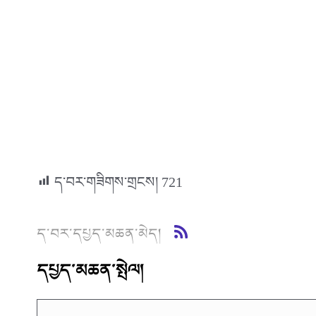
ད་བར་གཟིགས་གྲངས།
721
ད་བར་དཔྱད་མཆན་མེད།
དཔྱད་མཆན་སྤེལ།