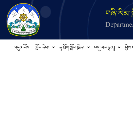
Skip to main content
གཞི་རིམ་ས
Departmen
མདུན་ངོས།
སློབ་དེབ།
དྲྭ་ཐོག་སློབ་ཁྲིད།
འགུལ་བརྙན།
བྱིས་