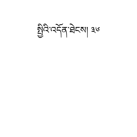
སྤྱིའི་འདོན་ཐེངས། ༣༦