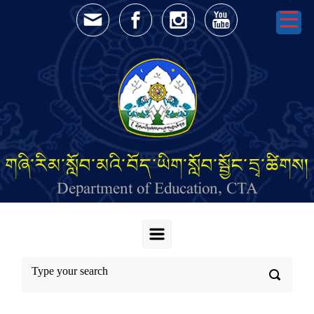
Skip to main content
གཞི་རིམ་སློབ་མའི་བོད་ཡིག་སློབ་སྦྱོང་དྲྭ་ཚིགས།
Department of Education, CTA