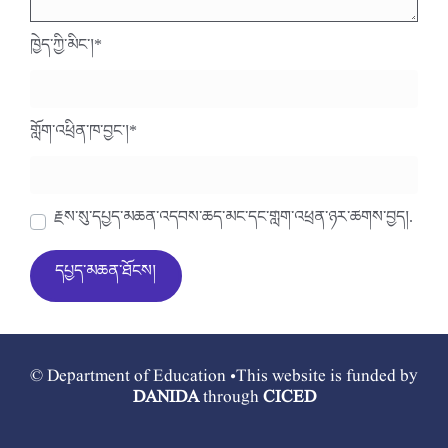
ཁྱེད་ཀྱི་མིང་།
*
གློག་འཕྲིན་ཁ་བྱང་།
*
རྗེས་སུ་དཔྱད་མཆན་འདེབས་ཆེད་མིང་དང་གློག་འཕྲིན་ཉར་ཚགས་བྱེད།.
© Department of Education •This website is funded by
DANIDA
through
CICED