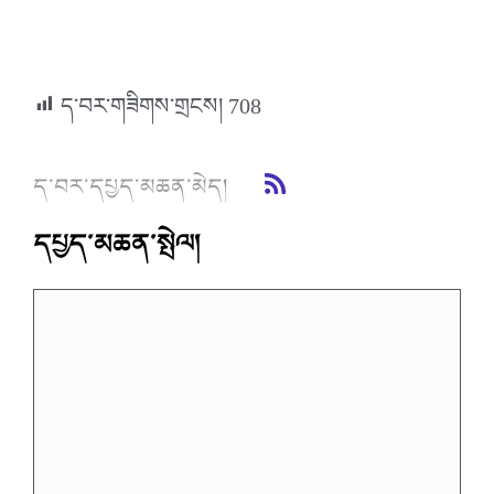
ད་བར་གཟིགས་གྲངས།
708
ད་བར་དཔྱད་མཆན་མེད།
དཔྱད་མཆན་སྤེལ།