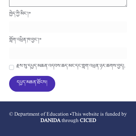
ཁྱེད་ཀྱི་མིང་།
*
གློག་འཕྲིན་ཁ་བྱང་།
*
རྗེས་སུ་དཔྱད་མཆན་འདེབས་ཆེད་མིང་དང་གློག་འཕྲིན་ཉར་ཚགས་བྱེད།.
© Department of Education •This website is funded by
DANIDA
through
CICED