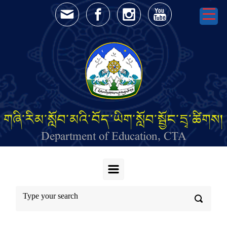
Skip to main content
གཞི་རིམ་སློབ་མའི་བོད་ཡིག་སློབ་སྦྱོང་དྲྭ་ཚིགས།
Department of Education, CTA