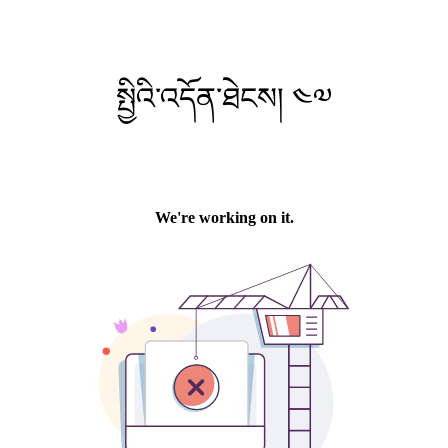
སྤྱིའི་འདོན་ཐེངས། ༤༧