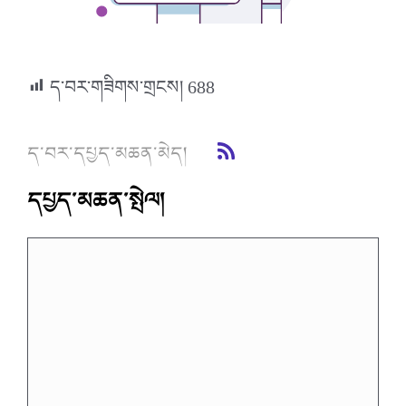
ད་བར་གཟིགས་གྲངས།
688
ད་བར་དཔྱད་མཆན་མེད།
དཔྱད་མཆན་སྤེལ།