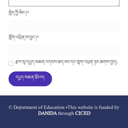
ཁྱེད་ཀྱི་མིང་།
*
གློག་འཕྲིན་ཁ་བྱང་།
*
རྗེས་སུ་དཔྱད་མཆན་འདེབས་ཆེད་མིང་དང་གློག་འཕྲིན་ཉར་ཚགས་བྱེད།.
© Department of Education •This website is funded by
DANIDA
through
CICED