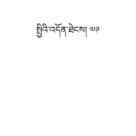
སྤྱིའི་འདོན་ཐེངས། ༧༩