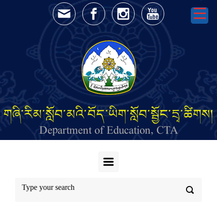
Skip to main content
གཞི་རིམ་སློབ་མའི་བོད་ཡིག་སློབ་སྦྱོང་དྲྭ་ཚིགས།
Department of Education, CTA