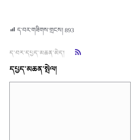
ད་བར་གཟིགས་གྲངས།
893
ད་བར་དཔྱད་མཆན་མེད།
དཔྱད་མཆན་སྤེལ།