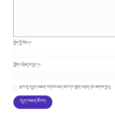
ཁྱེད་ཀྱི་མིང་།
*
གློག་འཕྲིན་ཁ་བྱང་།
*
རྗེས་སུ་དཔྱད་མཆན་འདེབས་ཆེད་མིང་དང་གློག་འཕྲིན་ཉར་ཚགས་བྱེད།.