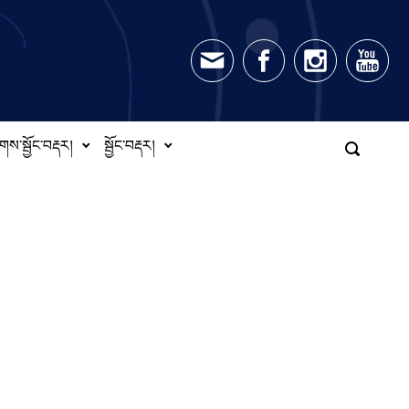
གས་སྦྱོང་བརྡར།
སྦྱོང་བརྡར།