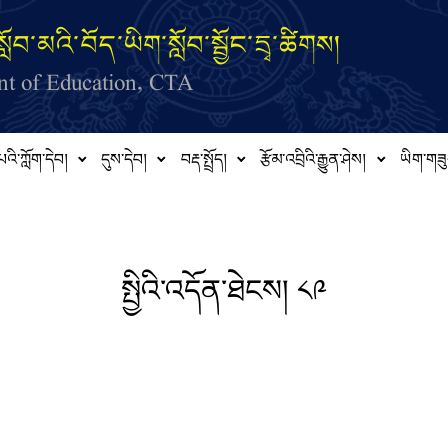
ློབ་མའི་བོད་ཡིག་སློབ་སྦྱོང་དྲྭ་ཚིགས།
t of Education, CTA
པའི་ཀློག་དེབ།
དུས་དེབ།
བརྡ་སྤྲོད།
རྩོམ་འབྲིའི་རྒྱུན་ཤེས།
ཡིག་གཟུ
སྤྱིའི་འདོན་ཐེངས། ༨༩