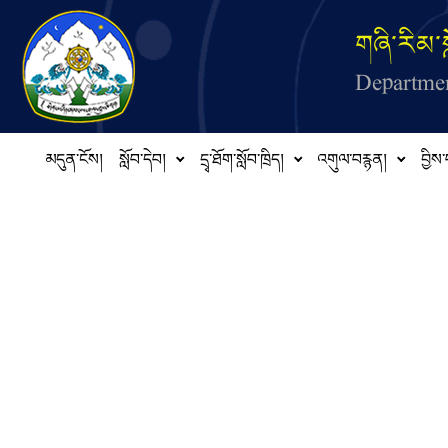
Skip to main content
གཞི་རིམ་ས
Departmen
མདུན་ངོས།
སློབ་དེབ།
དྲྭ་ཐོག་སློབ་ཁྲིད།
འགུལ་བརྙན།
བྱིས་