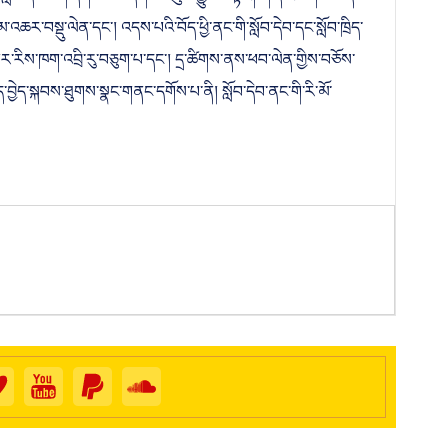
་ིསློབ་དེབ་ཅིག་དགོས་པའི་དགོངས་ཚུལ་བྱུང་བ་ལྟར། གཞི་རིམ་ཤེས་ཡོན་
་འཆར་བསྡུ་ལེན་དང་། འདས་པའི་བོད་ཕྱི་ནང་གི་སློབ་དེབ་དང་སློབ་ཁྲིད་
ག པར་རིས་ཁག་འབྲི་རུ་བཅུག་པ་དང་། དྲ་ཚིགས་ནས་ཕབ་ལེན་གྱིས་བཅོས་
བ་ཁྲིད་བྱེད་སྐབས་ཐུགས་སྣང་གནང་དགོས་པ་ནི། སློབ་དེབ་ནང་གི་རི་མོ་