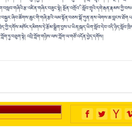
ཆེ་ཡང་། ཁག་ཅིག་ལ་མཐུན་རྐྱེན་འཛོམས་མིན་ཙམ་དུ་མ་ཟད། སློབ་གྲྭ་ཁག་གིས་སྔོན་འགྲོའ
བསླབ་གཞིའི་རྩ་འཛིན་གཞིར་བཟུང་སྟེ། སྔོན་འགྲོའ་ིསློབ་གྲྭའི་དགེ་རྒན་རྣམས་ཀྱི་བསམ
ོབ་དེབ་བསྐྱར་ཞིབ་ཚོགས་ཆུང་གི་གཞི་རྩའི་ལམ་སྟོན་བཅས་སྒོ་ཀུན་ནས་ལེགས་ཆ་བླངས་ཐོ
སློབ་ཁྲིད་ཀྱི་དགོས་མཁོར་དམིགས་ཏེ་རྩོམ་སྒྲིག་བྱས་པ་ཡིན།སྐད་ཡིག་སློབ་དེབ་འདི་ཉིད་སློ
ཀློག་ཏུ་བཅུག་སྟེ། འབྲི་ཀློག་གཉིས་ལས་ཀློག་ལ་གཙོ་འདོན་བྱེད་དགོས།