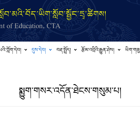
ློབ་མའི་བོད་ཡིག་སློབ་སྦྱོང་དྲྭ་ཚིགས།
t of Education, CTA
པའི་ཀློག་དེབ།
དུས་དེབ།
བརྡ་སྤྲོད།
རྩོམ་འབྲིའི་རྒྱུན་ཤེས།
ཡིག་གཟུ
སྨྱུག་གསར་འདོན་ཐེངས་གསུམ་པ།