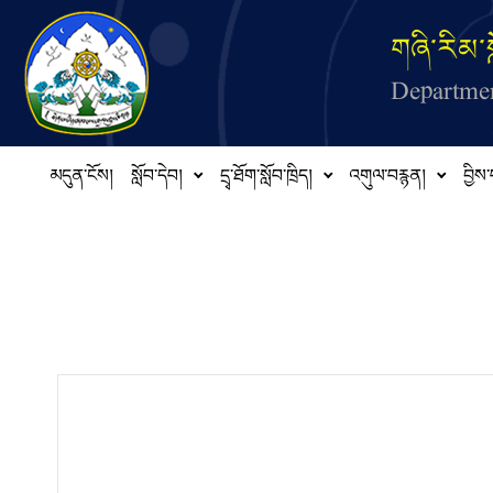
Skip to main content
གཞི་རིམ་ས
Departmen
མདུན་ངོས།
སློབ་དེབ།
དྲྭ་ཐོག་སློབ་ཁྲིད།
འགུལ་བརྙན།
བྱིས་