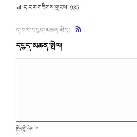
ད་བར་གཟིགས་གྲངས།
935
ད་བར་དཔྱད་མཆན་མེད།
དཔྱད་མཆན་སྤེལ།
ཁྱེད་ཀྱི་མིང་།
*