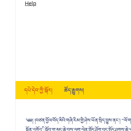
དཔེ་དེབ་ཀྱི་སྐོར།
ཚོད་རྒྱུགས།
༄༅། །བཙན་བྱོལ་བོད་མིའི་གཞི་རིམ་གྱི་ཤེས་ཡོན་སྲིད་བྱུས་ནང་། “ལ