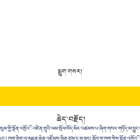
སྨྱུག་གསར།
ཆེད་བརྗོད།
ོ་གསུམ་གྱི་སྔོན་འགྲོའ་ིའཛིན་གྲྭའི་ལམ་སྲོལ་བོད་མིར་འཚམས་པ་ཞིག་གསར་གཏོད་མ་བྱུང