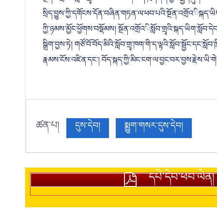
སྔོན་འགྲོའ་ིསློབ་གྲྭ་མང་ཆེ་བས་ལག་ལེན་ཁྲོད་ཤོག་བྱང་སྤྱོད་ཤུགས་
སྲིད་བྱུས་ཀྱི་དགོངས་དོན་བཞིན་གཏན་ལ་ཕབ་པའི་སྔོན་འགྲོའ་ིསྐད་ཡིག་
ཀྱི་ཉམས་མྱོང་ཕྱོགས་བསྡོམས། སྔོན་འགྲོའ་ིསློབ་གྲྭའི་སྐད་ཡིག་སླ
སྒྲིག་བྱས་ཏེ། གཙོ་བོ་བོད་མིའི་སློབ་གྲྭ་ཁག་གི་ད་ལྟའི་སློབ་སྦྱོང་དང་
རྣམས་ངོས་འཛིན་དང་། བོད་སྐད་ཀྱི་མིང་ངག་ལ་བྱང་བར་བྱས་རྗེས་ཡི་གེ་
ཚན་པ།
དུས་དེབ།
སྨྱུག་གསར་དུས་དེབ།
དཔེ་དེབ་ཕབ་ལེན།