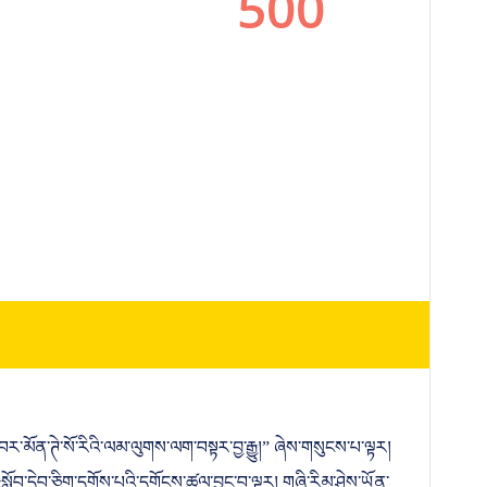
་བར་མོན་ཊེ་སོ་རིའི་ལམ་ལུགས་ལག་བསྟར་བྱ་རྒྱུ།” ཞེས་གསུངས་པ་ལྟར།