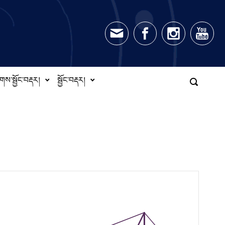
གས་སྦྱོང་བརྡར།
སྦྱོང་བརྡར།