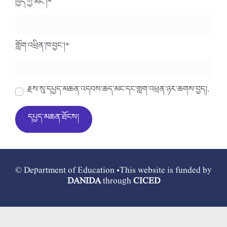
ཁྱེད་ཀྱི་མིང་།
*
གློག་འཕྲིན་ཁ་བྱང་།
*
རྗེས་སུ་དཔྱད་མཆན་འདེབས་ཆེད་མིང་དང་གློག་འཕྲིན་ཉར་ཚགས་བྱེད།.
© Department of Education •This website is funded by
DANIDA
through
CICED