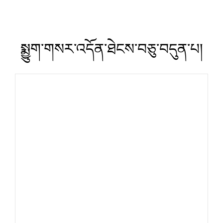
སྨྱུག་གསར་འདོན་ཐེངས་བཅུ་བདུན་པ།