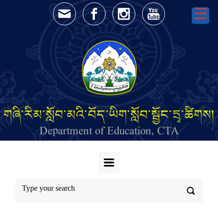
Skip to main content
གཞི་རིམ་སློབ་མའི་བོད་ཡིག་སློབ་སྦྱོང་དྲྭ་ཚིགས།
Department of Education, CTA