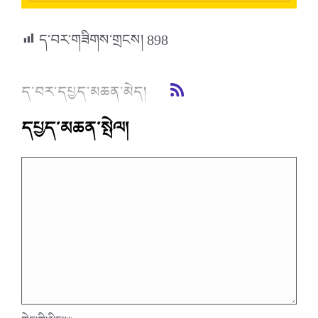
ད་བར་གཟིགས་གྲངས།
898
ད་བར་དཔྱད་མཆན་མེད།
དཔྱད་མཆན་སྤེལ།