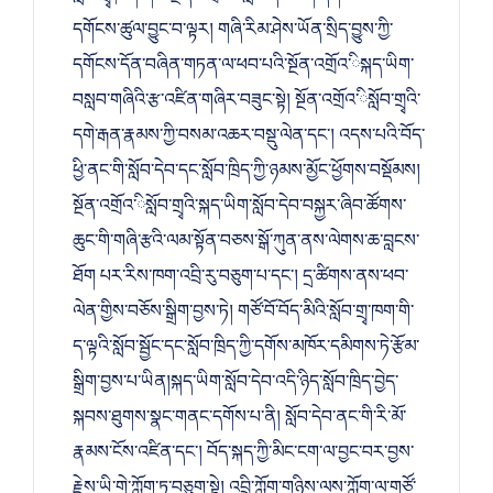
དགོངས་ཚུལ་བྱུང་བ་ལྟར། གཞི་རིམ་ཤེས་ཡོན་སྲིད་བྱུས་ཀྱི་
དགོངས་དོན་བཞིན་གཏན་ལ་ཕབ་པའི་སྔོན་འགྲོའ་ིསྐད་ཡིག་
བསླབ་གཞིའི་རྩ་འཛིན་གཞིར་བཟུང་སྟེ། སྔོན་འགྲོའ་ིསློབ་གྲྭའི་
དགེ་རྒན་རྣམས་ཀྱི་བསམ་འཆར་བསྡུ་ལེན་དང་། འདས་པའི་བོད་
ཕྱི་ནང་གི་སློབ་དེབ་དང་སློབ་ཁྲིད་ཀྱི་ཉམས་མྱོང་ཕྱོགས་བསྡོམས།
སྔོན་འགྲོའ་ིསློབ་གྲྭའི་སྐད་ཡིག་སློབ་དེབ་བསྐྱར་ཞིབ་ཚོགས་
ཆུང་གི་གཞི་རྩའི་ལམ་སྟོན་བཅས་སྒོ་ཀུན་ནས་ལེགས་ཆ་བླངས་
ཐོག པར་རིས་ཁག་འབྲི་རུ་བཅུག་པ་དང་། དྲ་ཚིགས་ནས་ཕབ་
ལེན་གྱིས་བཅོས་སྒྲིག་བྱས་ཏེ། གཙོ་བོ་བོད་མིའི་སློབ་གྲྭ་ཁག་གི་
ད་ལྟའི་སློབ་སྦྱོང་དང་སློབ་ཁྲིད་ཀྱི་དགོས་མཁོར་དམིགས་ཏེ་རྩོམ་
སྒྲིག་བྱས་པ་ཡིན།སྐད་ཡིག་སློབ་དེབ་འདི་ཉིད་སློབ་ཁྲིད་བྱེད་
སྐབས་ཐུགས་སྣང་གནང་དགོས་པ་ནི། སློབ་དེབ་ནང་གི་རི་མོ་
རྣམས་ངོས་འཛིན་དང་། བོད་སྐད་ཀྱི་མིང་ངག་ལ་བྱང་བར་བྱས་
རྗེས་ཡི་གེ་ཀློག་ཏུ་བཅུག་སྟེ། འབྲི་ཀློག་གཉིས་ལས་ཀློག་ལ་གཙོ་