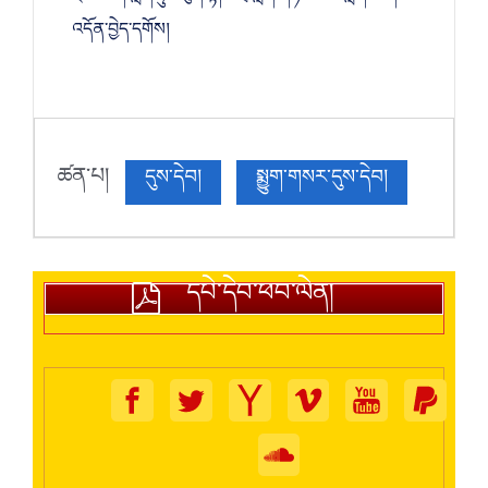
འདོན་བྱེད་དགོས།
ཚན་པ།
དུས་དེབ།
སྨྱུག་གསར་དུས་དེབ།
དཔེ་དེབ་ཕབ་ལེན།