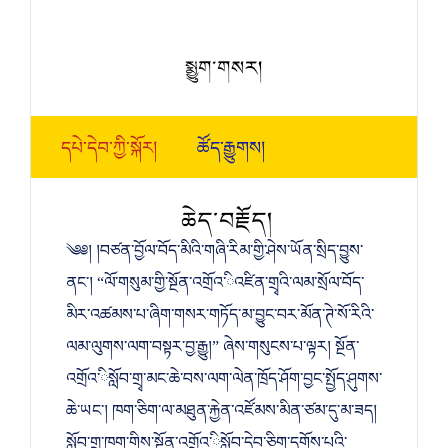
སྨྱུག་གསར།
དཔེ་དེབ་ཀྱི་སྐོར།
ཚོད་རྒྱུགས།
ཆེད་བརྗོད།
༄༅། །བཙན་བྱོལ་བོད་མིའི་གཞི་རིམ་གྱི་ཤེས་ཡོན་སྲིད་བྱུས་
ནང་། “ལོ་གསུམ་གྱི་སྔོན་འགྲོའ་ིའཛིན་གྲྭའི་ལམ་སྲོལ་བོད་
མིར་འཚམས་པ་ཞིག་གསར་གཏོད་མ་བྱུང་བར་མོན་ཊེ་སོ་རིའི་
ལམ་ལུགས་ལག་བསྟར་བྱ་རྒྱུ།” ཞེས་གསུངས་པ་ལྟར། སྔོན་
འགྲོའ་ིསློབ་གྲྭ་མང་ཆེ་བས་ལག་ལེན་ཁྲོད་ཤོག་བྱང་སྤྱོད་ཤུགས་
ཆེ་ཡང་། ཁག་ཅིག་ལ་མཐུན་རྐྱེན་འཛོམས་མིན་ཙམ་དུ་མ་ཟད།
སློབ་གྲྭ་ཁག་གིས་སྔོན་འགྲོའ་ིསློབ་དེབ་ཅིག་དགོས་པའི་