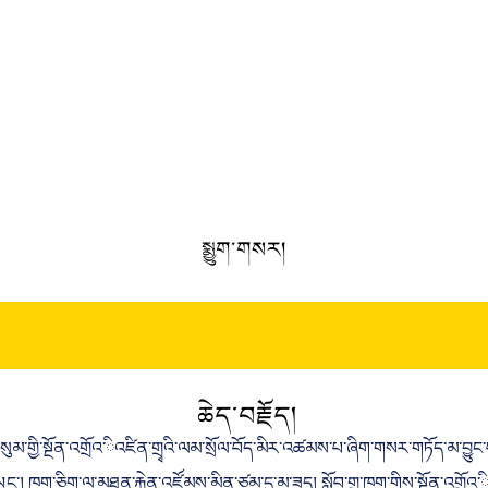
སྨྱུག་གསར།
ཆེད་བརྗོད།
ོ་གསུམ་གྱི་སྔོན་འགྲོའ་ིའཛིན་གྲྭའི་ལམ་སྲོལ་བོད་མིར་འཚམས་པ་ཞིག་གསར་གཏོད་མ་བྱུང