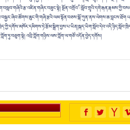
ཆེ་ཡང་། ཁག་ཅིག་ལ་མཐུན་རྐྱེན་འཛོམས་མིན་ཙམ་དུ་མ་ཟད། སློབ་གྲྭ་ཁག་གིས་སྔོན་འགྲོའ
བསླབ་གཞིའི་རྩ་འཛིན་གཞིར་བཟུང་སྟེ། སྔོན་འགྲོའ་ིསློབ་གྲྭའི་དགེ་རྒན་རྣམས་ཀྱི་བསམ
ོབ་དེབ་བསྐྱར་ཞིབ་ཚོགས་ཆུང་གི་གཞི་རྩའི་ལམ་སྟོན་བཅས་སྒོ་ཀུན་ནས་ལེགས་ཆ་བླངས་ཐོ
སློབ་ཁྲིད་ཀྱི་དགོས་མཁོར་དམིགས་ཏེ་རྩོམ་སྒྲིག་བྱས་པ་ཡིན།སྐད་ཡིག་སློབ་དེབ་འདི་ཉིད་སློ
ཀློག་ཏུ་བཅུག་སྟེ། འབྲི་ཀློག་གཉིས་ལས་ཀློག་ལ་གཙོ་འདོན་བྱེད་དགོས།