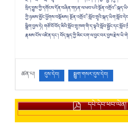
སྔོན་འགྲོའ་ིསློབ་གྲྭ་མང་ཆེ་བས་ལག་ལེན་ཁྲོད་ཤོག་བྱང་སྤྱོད་ཤུགས་
སྲིད་བྱུས་ཀྱི་དགོངས་དོན་བཞིན་གཏན་ལ་ཕབ་པའི་སྔོན་འགྲོའ་ིསྐད་ཡིག་
ཀྱི་ཉམས་མྱོང་ཕྱོགས་བསྡོམས། སྔོན་འགྲོའ་ིསློབ་གྲྭའི་སྐད་ཡིག་སླ
སྒྲིག་བྱས་ཏེ། གཙོ་བོ་བོད་མིའི་སློབ་གྲྭ་ཁག་གི་ད་ལྟའི་སློབ་སྦྱོང་དང་
རྣམས་ངོས་འཛིན་དང་། བོད་སྐད་ཀྱི་མིང་ངག་ལ་བྱང་བར་བྱས་རྗེས་ཡི་གེ་
ཚན་པ།
དུས་དེབ།
སྨྱུག་གསར་དུས་དེབ།
དཔེ་དེབ་ཕབ་ལེན།