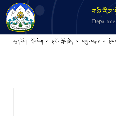
Skip to main content
གཞི་རིམ་ས
Departmen
མདུན་ངོས།
སློབ་དེབ།
དྲྭ་ཐོག་སློབ་ཁྲིད།
འགུལ་བརྙན།
བྱིས་