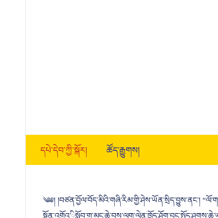
དཔེ་དེབ་ཀྱི་སྐོར།
ཚོད་རྒྱུགས།
༄༅། །བཙན་བྱོལ་བོད་མིའི་གཞི་རིམ་གྱི་ཤེས་ཡོན་སྲིད་བྱུས་ནང་། “ལ