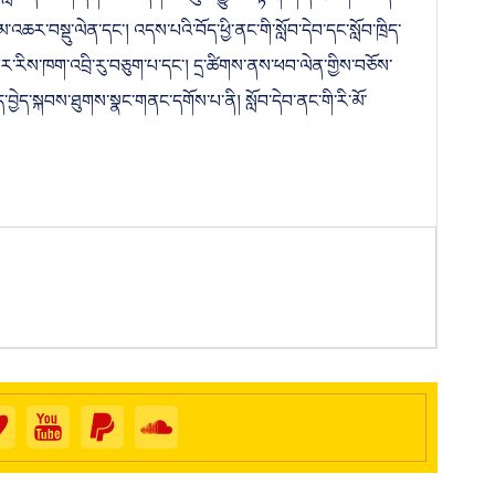
་ིསློབ་དེབ་ཅིག་དགོས་པའི་དགོངས་ཚུལ་བྱུང་བ་ལྟར། གཞི་རིམ་ཤེས་ཡོན་
་འཆར་བསྡུ་ལེན་དང་། འདས་པའི་བོད་ཕྱི་ནང་གི་སློབ་དེབ་དང་སློབ་ཁྲིད་
ག པར་རིས་ཁག་འབྲི་རུ་བཅུག་པ་དང་། དྲ་ཚིགས་ནས་ཕབ་ལེན་གྱིས་བཅོས་
བ་ཁྲིད་བྱེད་སྐབས་ཐུགས་སྣང་གནང་དགོས་པ་ནི། སློབ་དེབ་ནང་གི་རི་མོ་