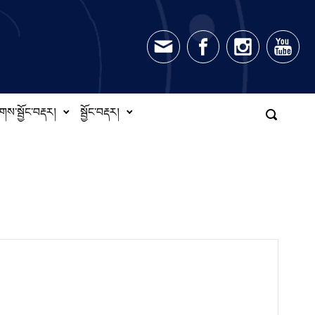
གས་སྦྱོང་བརྡར།
སྦྱོང་བརྡར།