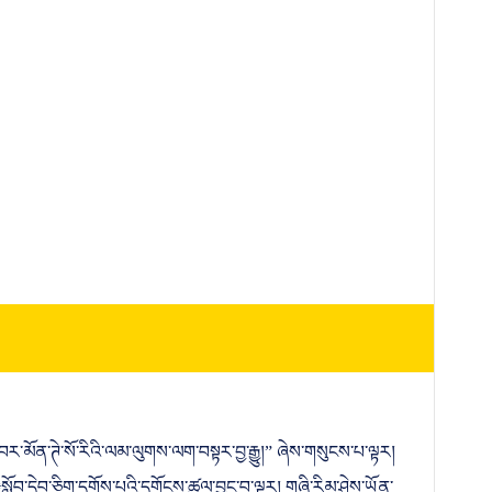
་བར་མོན་ཊེ་སོ་རིའི་ལམ་ལུགས་ལག་བསྟར་བྱ་རྒྱུ།” ཞེས་གསུངས་པ་ལྟར།