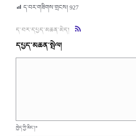
ད་བར་གཟིགས་གྲངས།
927
ད་བར་དཔྱད་མཆན་མེད།
དཔྱད་མཆན་སྤེལ།
ཁྱེད་ཀྱི་མིང་།
*