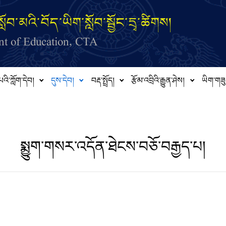
ློབ་མའི་བོད་ཡིག་སློབ་སྦྱོང་དྲྭ་ཚིགས།
t of Education, CTA
པའི་ཀློག་དེབ།
དུས་དེབ།
བརྡ་སྤྲོད།
རྩོམ་འབྲིའི་རྒྱུན་ཤེས།
ཡིག་གཟུ
སྨྱུག་གསར་འདོན་ཐེངས་བཅོ་བརྒྱད་པ།